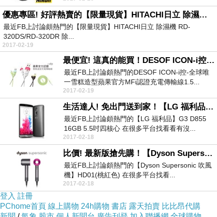
優惠專區! 好評熱賣的【限量現貨】HITACHI日立 除濕機 RD-320DS-RD-320DR 除濕16 公升-日 rd-320
最近FB上討論頗熱門的【限量現貨】HITACHI日立 除濕機 RD-
320DS/RD-320DR 除...
2017-02-19
最便宜! 這真的能買！DESOF ICON-i控-全球唯一雪糕造型蘋果官方MFi認證充電傳輸線1.5米-
最近FB上討論頗熱門的DESOF ICON-i控-全球唯
一雪糕造型蘋果官方MFi認證充電傳輸線1.5...
2017-02-19
生活達人! 免出門送到家！【LG 福利品】G3 D855 16GB 5.5吋四核心
最近FB上討論頗熱門的【LG 福利品】G3 D855
16GB 5.5吋四核心 在很多平台找看看有沒...
2017-02-18
比價! 最新版搶先購！【Dyson Supersonic 吹風機】HD01(桃紅色)
最近FB上討論頗熱門的【Dyson Supersonic 吹風
機】HD01(桃紅色) 在很多平台找看...
2017-02-18
登入
註冊
PChome首頁
線上購物
24h購物
書店
露天拍賣
比比昂代購
新聞
/
氣象
股市
個人新聞台
廣告刊登
加入聯播網
全球購物