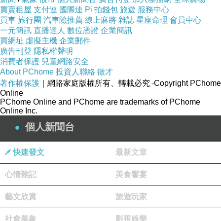
買賣租屋
支付連
國際連
Pi 拍錢包
旅遊
服務中心
買車
旅行團
汽車險推薦
線上麻將
雜誌
星座命理
會員中心
一元簡訊
直播達人
數位憑證
企業簡訊
買網址
虛擬主機
企業郵件
廣告刊登
隱私權聲明
消費者保護
兒童網路安全
About PChome
投資人聯絡
徵才
著作權保護
｜網路家庭版權所有、轉載必究
‧Copyright PChome
Online
PChome Online and PChome are trademarks of PChome
Online Inc.
個人新聞台
快速發文
最新文章
心情雜記
美食饗宴
藝文欣賞
旅遊玩家
社會萬象
影視娛樂