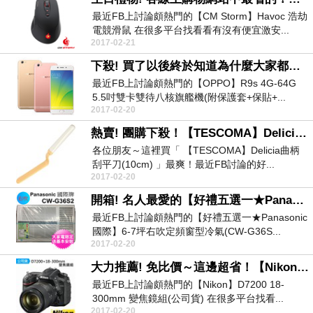
最近FB上討論頗熱門的【CM Storm】Havoc 浩劫
電競滑鼠 在很多平台找看看有沒有便宜激安...
2017-02-21
下殺! 買了以後終於知道為什麼大家都說好！【OPPO】R9s 4G-64G 5.5吋雙卡雙待八核旗艦機(附保護套+保貼+送藍牙耳機+1萬行電)
最近FB上討論頗熱門的【OPPO】R9s 4G-64G
5.5吋雙卡雙待八核旗艦機(附保護套+保貼+...
2017-02-20
熱賣! 團購下殺！【TESCOMA】Delicia曲柄刮平刀(10cm)
各位朋友～這裡買「 【TESCOMA】Delicia曲柄
刮平刀(10cm) 」最爽！最近FB討論的好...
2017-02-20
開箱! 名人最愛的【好禮五選一★Panasonic國際】6-7坪右吹定頻窗型冷氣(CW-G36S2)
最近FB上討論頗熱門的【好禮五選一★Panasonic
國際】6-7坪右吹定頻窗型冷氣(CW-G36S...
2017-02-20
大力推薦! 免比價～這邊超省！【Nikon】D7200 18-300mm 變焦鏡組(公司貨)
最近FB上討論頗熱門的【Nikon】D7200 18-
300mm 變焦鏡組(公司貨) 在很多平台找看...
2017-02-20