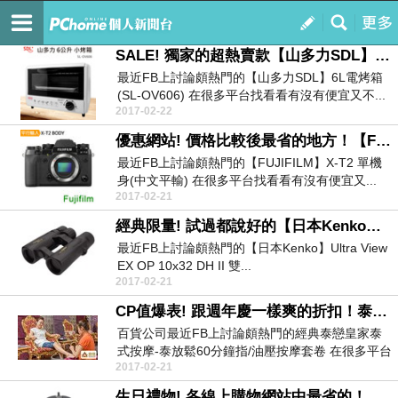
勸敗哥的購物心得
訂閱
我的
SALE! 獨家的超熱賣款【山多力SDL】6L電烤箱(SL-OV606)
最近FB上討論頗熱門的【山多力SDL】6L電烤箱
(SL-OV606) 在很多平台找看看有沒有便宜又不...
2017-02-22
優惠網站! 價格比較後最省的地方！【FUJIFILM】X-T2 單機身(中文平輸)
最近FB上討論頗熱門的【FUJIFILM】X-T2 單機
身(中文平輸) 在很多平台找看看有沒有便宜又...
2017-02-21
經典限量! 試過都說好的【日本Kenko】Ultra View EX OP 10x32 DH II 雙筒望遠鏡(公司貨)
最近FB上討論頗熱門的【日本Kenko】Ultra View
EX OP 10x32 DH II 雙...
2017-02-21
CP值爆表! 跟週年慶一樣爽的折扣！泰戀皇家泰式按摩-泰放鬆60分鐘指-油壓按摩套卷
百貨公司最近FB上討論頗熱門的經典泰戀皇家泰
式按摩-泰放鬆60分鐘指/油壓按摩套卷 在很多平台
2017-02-21
找看看...
生日禮物! 各線上購物網站中最省的！【CM Storm】Havoc 浩劫 電競滑鼠