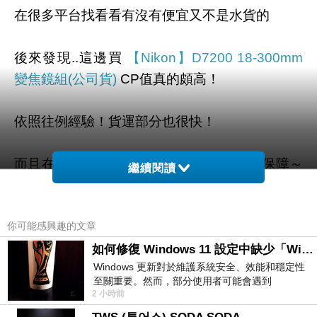
在很多平台找看看有沒有便宜又不是水貨的
後來發現..這邊買
【Nikon】D7200 18-300mm
變焦鏡組(公司貨)
CP值真的頗高！
依照往例經驗！貨運部分也很快！
而且在有保障的大平台，可退、可換、有保障～
繼續閱讀
安啦！
你可能感興趣的文章
最後跟大家提醒的是
優惠專區
【Nikon】D7200
18-300mm 變焦鏡組(公司貨)
最近真的很熱門
如何修復 Windows 11 設定中缺少「Windows 更新」？
Windows 更新對於維護系統安全、效能和穩定性
至關重要。然而，部分使用者可能會遇到
看到有划算的話就快買
不能不逛
下去
2 小時前
Windows 11 設定應用程式中缺少「Windows 更
新」