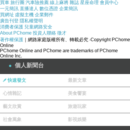
買車
旅行團
汽車險推薦
線上麻將
雜誌
星座命理
會員中心
一元簡訊
直播達人
數位憑證
企業簡訊
買網址
虛擬主機
企業郵件
廣告刊登
隱私權聲明
消費者保護
兒童網路安全
About PChome
品號：3687953
投資人聯絡
徵才
著作權保護
｜網路家庭版權所有、轉載必究
‧Copyright PChome
Online
PChome Online and PChome are trademarks of PChome
Online Inc.
2420 萬像素
個人新聞台
EXPEED 4 影像處理引擎
內置立體聲收音器錄音
快速發文
最新文章
心情雜記
美食饗宴
藝文欣賞
旅遊玩家
社會萬象
影視娛樂