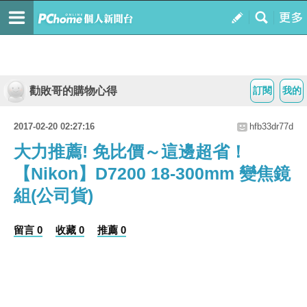
勸敗哥的購物心得
訂閱
我的
2017-02-20 02:27:16
hfb33dr77d
大力推薦! 免比價～這邊超省！
【Nikon】D7200 18-300mm 變焦鏡
組(公司貨)
留言 0
收藏 0
推薦 0