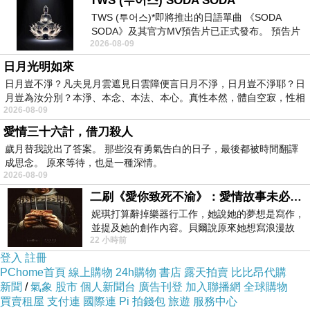
TWS (투어스) SODA SODA
有可能馬上就缺貨了！！
TWS (투어스)*即將推出的日語單曲 《SODA
SODA》及其官方MV預告片已正式發布。 預告片
2026-08-09
一經發布， 就引發了粉絲們對這次夏季回
優惠折扣的部份
寫在這邊！
日月光明如來
日月豈不淨？凡夫見月雲遮見日雲障便言日月不淨，日月豈不淨耶？日
月豈為汝分別？本淨、本念、本法、本心。真性本然，體自空寂，性相
而簡單的商品介紹可以看看下面
2026-08-09
愛情三十六計，借刀殺人
↓↓↓優惠購買方式詳情↓↓↓
歲月替我說出了答案。 那些沒有勇氣告白的日子，最後都被時間翻譯
成思念。 原來等待，也是一種深情。
2026-08-09
搶先看
二刷《愛你致死不渝》：愛情故事未必是浪漫故事
妮琪打算辭掉樂器行工作，她說她的夢想是寫作，
【Nikon】D7200 18-300mm 變焦鏡組(公司
並提及她的創作內容。貝爾說原來她想寫浪漫故
22 小時前
事，妮琪回應：「不是浪漫故事，是愛情
貨)
登入
註冊
PChome首頁
線上購物
24h購物
書店
露天拍賣
比比昂代購
新聞
/
氣象
股市
個人新聞台
廣告刊登
加入聯播網
全球購物
買賣租屋
支付連
國際連
Pi 拍錢包
旅遊
服務中心