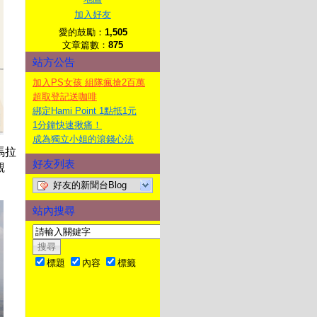
加入好友
愛的鼓勵：
1,505
文章篇數：
875
站方公告
加入PS女孩 組隊瘋搶2百萬
超取登記送咖啡
綁定Hami Point 1點抵1元
1分鐘快速揪痛！
成為獨立小姐的滾錢心法
馬拉
好友列表
觀
好友的新聞台Blog
站內搜尋
標題
內容
標籤