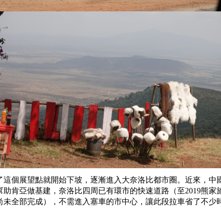
了這個展望點就開始下坡，逐漸進入大奈洛比都市圈。近來，中
幫助肯亞做基建，奈洛比四周已有環市的快速道路（至2019熊家
尚未全部完成），不需進入塞車的市中心，讓此段拉車省了不少
。