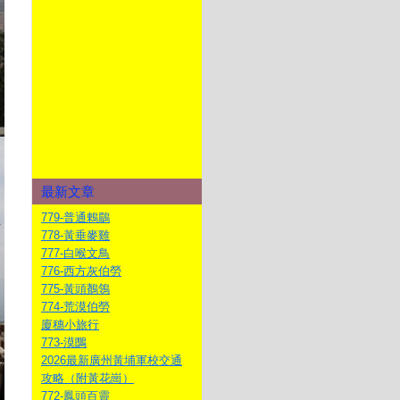
最新文章
779-普通鶇鶥
778-黃垂麥雞
777-白喉文鳥
776-西方灰伯勞
775-黃頭鶺鴒
774-荒漠伯勞
廈穗小旅行
773-漠䳭
2026最新廣州黃埔軍校交通
攻略（附黃花崗）
772-鳳頭百靈