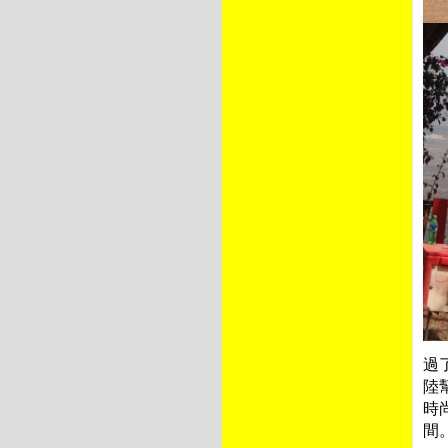
過
陸
時
間