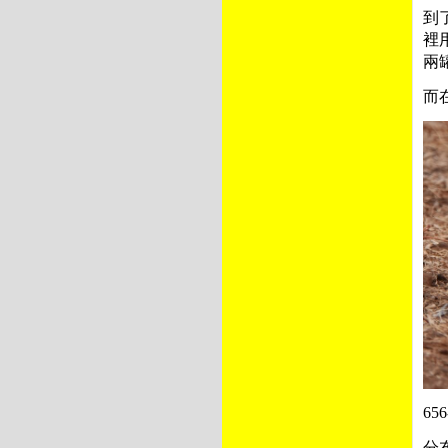
到
裡
兩
而
656
分