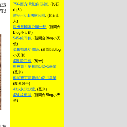
756-西方澤鵟(白頭鷂)
, (其石
在這
山人)
而以
雜記─大山國家公園
, (其石山
人)
崗卡章國家公園一瞥
, (新聞台
Blog小天使)
545-紋耳鵯
, (新聞台Blog小天
使)
偽帳拍鳥初體驗
, (新聞台Blog
小天使)
439-歐亞鴝
, (菟米)
熊爸寶可夢圖鑑142+1畢業
,
(菟米)
熊爸寶可夢圖鑑142+1畢業
,
(魔彈射手)
431-灰頭鷦鶯
, (菟米)
424-紋霸鶲
, (新聞台Blog小天
使)
以草