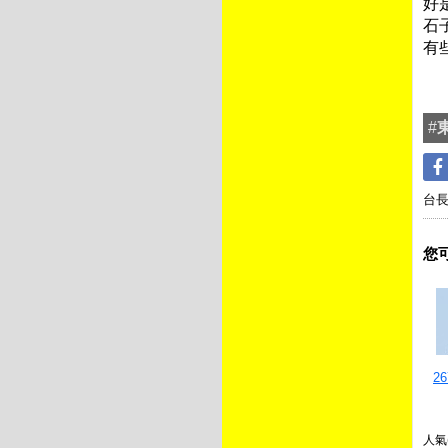
好
石
有
#
台
您
2
人氣(