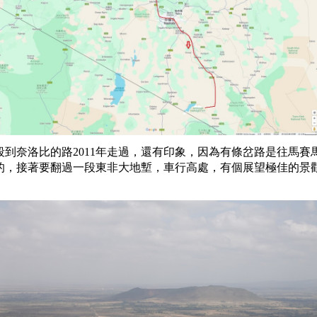
段到奈洛比的路2011年走過，還有印象，因為有條岔路是往馬賽
的，接著要翻過一段東非大地塹，車行高處，有個展望極佳的景
。