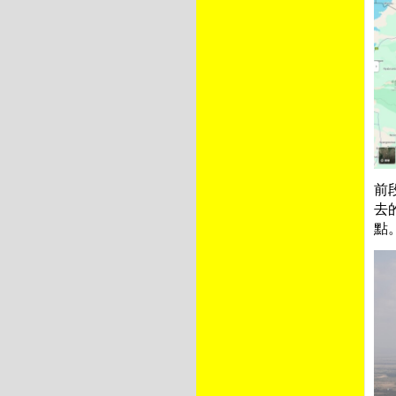
前
去
點