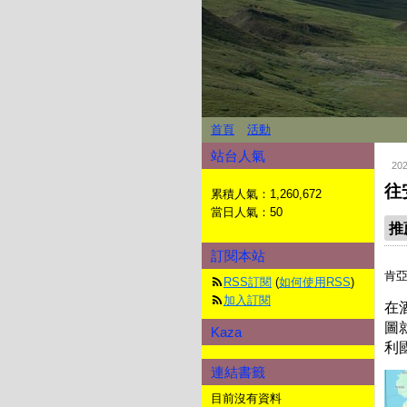
首頁
活動
站台人氣
20
往
累積人氣：
1,260,672
當日人氣：
50
推
訂閱本站
肯
RSS訂閱
(
如何使用RSS
)
加入訂閱
在
圖
Kaza
利
連結書籤
目前沒有資料