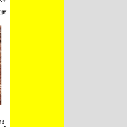
一
但面
得很