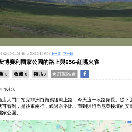
24-02-19 01:01:48| 人氣412| 回應0 |
上一篇
|
下一篇
安博賽利國家公園的路上與656-紅嘴火雀
薦
收藏
轉貼
訂閱站台
8
0
0
亞行第七天
酒店大門口拍完非洲白頸鴉後就上路，今天這一段路頗長。從下
就可看到，是往東南行，繞過奈洛比，而到與坦尚尼亞接壤的安
國家公園。