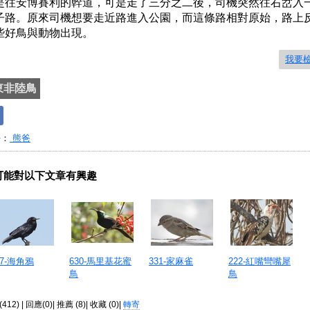
是往安博賽利的幹道，可是走了三分之二後，司機突然往右岔入
子路。原來司機想要走近路進入公園，而這條路相對原始，路上
些好鳥與動物出現。
我要
東非陸鳥
長：
熊爸
可能對以下文章有興趣
67-海角鴉
630-馬里基花蜜
331-家麻雀
222-紅嘴彎嘴犀
鳥
鳥
412) | 回應(0)| 推薦 (
8
)| 收藏 (
0
)|
轉寄