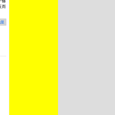
一條
反而
檢舉