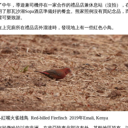
了中午，導遊兼司機停在一家合作的禮品店兼休息站（沒拍），
用了那瓦沙湖Sopa酒店準備好的餐盒。熊家照例沒有買紀念品，
罐可樂致謝。
在上完廁所在禮品店外溜達時，發現地上有一些紅色小鳥。
-紅嘴火雀雄鳥 Red-billed Firefinch 2019年Emali, Kenya
布於撒哈拉以南非洲，在肯亞除東北部沒有外，其餘地區皆有。