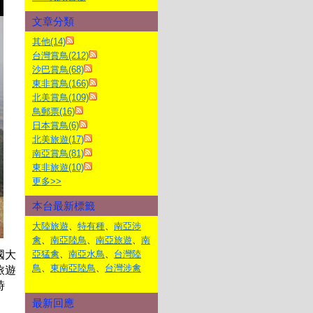
文章分類
其他(14)
台灣賞鳥(212)
沙巴賞鳥(68)
東非賞鳥(166)
北美賞鳥(109)
鳥郵票(16)
日本賞鳥(6)
北美旅遊(17)
南亞賞鳥(81)
東非旅遊(10)
更多
>>
本台最新標籤
大陸旅遊
、
特有種
、
南亞涉
禽
、
南亞陸鳥
、
南亞旅遊
、
南
國大
亞猛禽
、
南亞水鳥
、
台灣陸
鳥
、
東南亞陸鳥
、
台灣涉禽
旅遊
時
最新回應