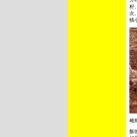
籽
次
積
雌
飯