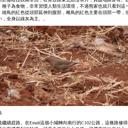
、種子為食物，非常習慣人類生活環境，不過熊家也就只看到這
。雄鳥的紅色從頭部延伸到腹部，雌鳥的紅色主要在頭部一帶，
小，全身以綠灰為主。。
鳥
後繼續趕路。在Emali這個小城轉向南行的C102公路，這條路修