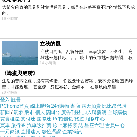
大部分的政治意見和社會溝通意見，都是在忽略事實不計的情況下形成
的。
19 小時前
立秋的風
立秋日的風，刮得好熱。 軍事演習，不外出。 高
雄越來越精彩。。。 晚上的夜市越來越熱鬧。 秋
14 小時前
天的風刮得很熱 夜遊消暑熱。。。
《蜂蜜與漣漪》
生活的苦悶之處，必有其蜂蜜。 你說要學習蜜獾，毫不畏懼地 直搗蜂
窩，才能親嚐。 甚至練一身鐵布衫、金鐘罩， 在暴風雨來襲
20 小時前
登入
註冊
PChome首頁
線上購物
24h購物
書店
露天拍賣
比比昂代購
新聞
/
氣象
股市
個人新聞台
廣告刊登
加入聯播網
全球購物
買賣租屋
支付連
國際連
Pi 拍錢包
旅遊
服務中心
買車
旅行團
汽車險推薦
線上麻將
雜誌
星座命理
會員中心
一元簡訊
直播達人
數位憑證
企業簡訊