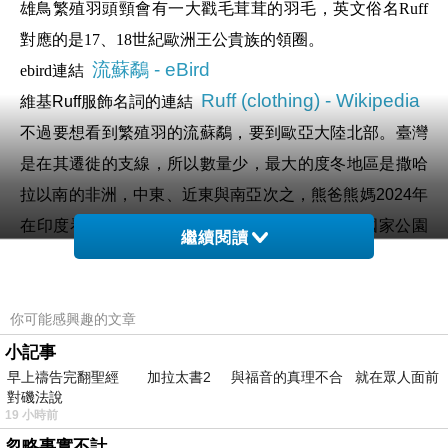
雄鳥繁殖羽頭頸會有一大戳毛茸茸的羽毛，英文俗名Ruff
對應的是17、18世紀歐洲王公貴族的領圈。
流蘇鷸 - eBird
ebird連結
Ruff (clothing) - Wikipedia
維基Ruff服飾名詞的連結
不過要想看到繁殖羽的流蘇鷸，要到歐亞大陸北部。臺灣
是在其遷徙的支線，所以數量少，最大的度冬地區是撒哈
拉以南的非洲，中東、近東與南亞次之，熊爸熊媽2024年
在印度看到不少，不過距離還是沒有在
Amboseli國家公園
繼續閱讀
近，這張是車拍，完全不怕人。不過顏色與臺灣與印度的
略異。
你可能感興趣的文章
小記事
早上禱告完翻聖經 加拉太書2 與福音的真理不合 就在眾人面前
對磯法說
671-彩䴉
上一篇：
19 小時前
忽略事實不計
673-非洲琵鷺
下一篇：