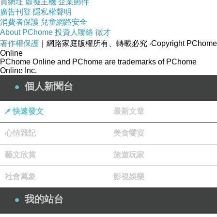
買網址
虛擬主機
企業郵件
廣告刊登
隱私權聲明
消費者保護
兒童網路安全
About PChome
投資人聯絡
徵才
著作權保護
｜網路家庭版權所有、轉載必究
‧Copyright PChome
Online
PChome Online and PChome are trademarks of PChome
Online Inc.
個人新聞台
快速發文
最新文章
心情雜記
美食饗宴
藝文欣賞
旅遊玩家
社會萬象
影視娛樂
我的站台