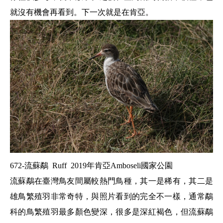
就沒有機會再看到。下一次就是在肯亞。
672-流蘇鷸 Ruff 2019年肯亞Amboseli國家公園
流蘇鷸在臺灣鳥友間屬較熱門鳥種，其一是稀有，其二是
雄鳥繁殖羽非常奇特，與照片看到的完全不一樣，通常
鷸
科的鳥繁殖羽最多顏色變深，很多是深紅褐色，但流蘇鷸