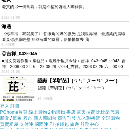
老實的另一個含義，就是不精於處理人際關係。
2026-08-08
海邊
《你幸福，我就笑了》 你眼角閃爍的微光 是我世界裡，最溫柔的晨曦
看見你步履輕盈 那些沉重的陰霾，便悄悄散去 我
6 小時前
◎吉祥_043~045
■潘文良著作集＞勵益品＞魚雁千里共今緣＞吉祥_043~045 ▽043_吉
祥。2006.03.24.五 23:38:28 ▽044_吉祥。2006.03.25.六 00:00:
2026-08-08
認識【苯騈芘】(ㄅㄣˇ ㄆㄧㄢˊ ㄆ一ˊ)
認識【苯騈芘】(ㄅㄣˇ ㄆㄧㄢˊ ㄆ一ˊ)
19 小時前
登入
註冊
PChome首頁
線上購物
24h購物
書店
露天拍賣
比比昂代購
新聞
/
氣象
股市
個人新聞台
廣告刊登
加入聯播網
全球購物
買賣租屋
支付連
國際連
Pi 拍錢包
旅遊
服務中心