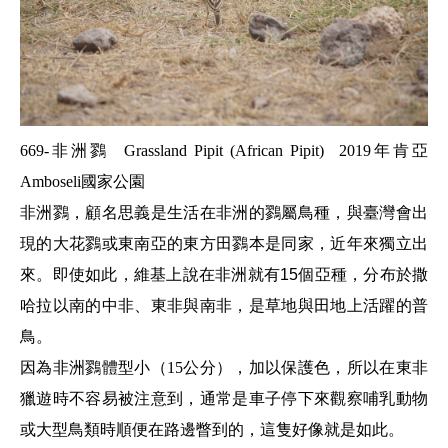
669-非洲鷚
Grassland Pipit (African Pipit) 2019年肯亞
Amboseli國家公園
非洲鷚，顧名思義是生活在非洲的鷚屬鳥種，與臺灣會出
現的大花鷚或東南亞的東方田鷚本是同家，近年來獨立出
來。即使如此，維基上說在非洲就有15個亞種，分布於撒
哈拉以南的中非、東非與南非，是草地與田地上活躍的普
鳥。
因為
非洲鷚體型小（15公分），加以保護色，所以在東非
獵遊時不容易被注意到，通常是車子停下來觀察哺乳動物
或大型鳥類時順便在路邊瞥到的，這隻好像就是如此。