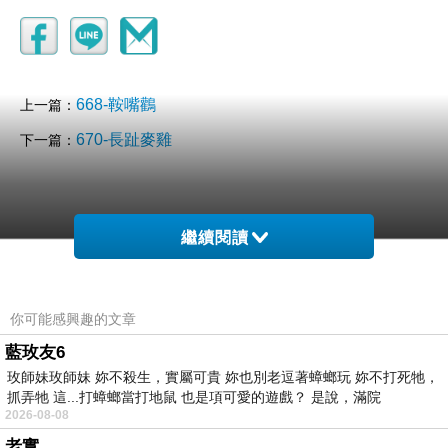
668-鞍嘴鸛
上一篇：
670-長趾麥雞
下一篇：
繼續閱讀
你可能感興趣的文章
藍玫友6
玫師妹玫師妹 妳不殺生，實屬可貴 妳也別老逗著蟑螂玩 妳不打死牠，
抓弄牠 這...打蟑螂當打地鼠 也是項可愛的遊戲？ 是說，滿院
2026-08-08
老實