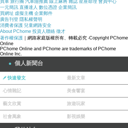
買車
旅行團
汽車險推薦
線上麻將
雜誌
星座命理
會員中心
一元簡訊
直播達人
數位憑證
企業簡訊
買網址
虛擬主機
企業郵件
廣告刊登
隱私權聲明
消費者保護
兒童網路安全
About PChome
投資人聯絡
徵才
著作權保護
｜網路家庭版權所有、轉載必究
‧Copyright PChome
Online
PChome Online and PChome are trademarks of PChome
Online Inc.
個人新聞台
快速發文
最新文章
心情雜記
美食饗宴
藝文欣賞
旅遊玩家
社會萬象
影視娛樂