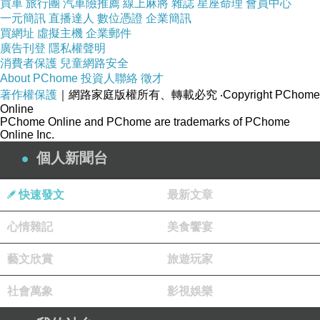
買車
旅行團
汽車險推薦
線上麻將
雜誌
星座命理
會員中心
一元簡訊
直播達人
數位憑證
企業簡訊
買網址
虛擬主機
企業郵件
廣告刊登
隱私權聲明
消費者保護
兒童網路安全
About PChome
投資人聯絡
徵才
著作權保護
｜網路家庭版權所有、轉載必究
‧Copyright PChome
Online
PChome Online and PChome are trademarks of PChome
Online Inc.
個人新聞台
快速發文
最新文章
心情雜記
美食饗宴
藝文欣賞
旅遊玩家
社會萬象
影視娛樂