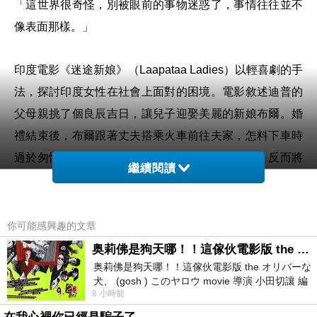
「這世界很奇怪，別被眼前的事物迷惑了，事情往往並不
像表面那樣。」
印度電影《迷途新娘》（Laapataa Ladies）以輕喜劇的手
法，探討印度女性在社會上面對的困境。電影敘述迪普的
父母親挑了個良辰吉日，讓兒子迎娶美麗的新娘布爾。婚
禮結束後，布爾跟著丈夫搭乘火車前往夫家，怎料下車時
過於匆忙，迪普竟把熟睡的布爾給遺落在火車上，反而將
繼續閱讀
他人的新娘賈婭給帶了回家...
《迷途新娘》就跟我非常喜歡的印度電影《美味情書》
你可能感興趣的文章
（The Lunchbox）一樣，覺得這類故事，很難會在其他國
奥莉佛是狗天哪！！這傢伙電影版 the オリバーな犬、 (gosh ) このヤロウ movie
家發生。印度女性在生活上處處受到限制，除非男性（父
奥莉佛是狗天哪！！這傢伙電影版 the オリバーな
犬、 (gosh ) このヤロウ movie 導演 小田切讓 編
親、丈夫）答應讓妻子或女兒發揮所長，她們才有機會走
8 小時前
劇: 小田切讓 主演: 小田切讓
出不一樣的道路。片中，布爾不知道自己的村落位在何