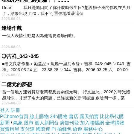
在我心裡你已經是騙子了........
方，也不清楚夫家的地址，看似荒謬的情境，卻點出印度
Dear: 我只是隨口問了你什麼時候生日?想說獅子座的你現在八月
了，結果出現了20，我不 可置信地看著這個
女性要不無法離開出生地，要不只能接受長輩的安排，嫁
2026-08-08
給不熟悉的人。既然生活之於她們不具備有「選擇」的權
逢場作戲
利，那麼，搞清楚自己的出生地，或是要嫁去哪裡，也就
一個人表情生動是因為他需要逢場作戲。
不再重要。
2026-08-08
◎吉祥_043~045
完整文章這邊看：
https://reurl.cc/qVvQn3
■潘文良著作集＞勵益品＞魚雁千里共今緣＞吉祥_043~045 ▽043_吉
祥。2006.03.24.五 23:38:28 ▽044_吉祥。2006.03.25.六 00:00:
香功堂粉絲團專頁
，請來按讚加入吧！
2026-08-08
https://www.facebook.com/woomovies
二億元的夢想
當一個地方連雜貨店老闆都想要兩億元時。 行文至此，2026的時光體
感飛快，才想了兩天的問題，已經被新的新聞趕過 跟陰間一樣，某
2026-08-08
登入
註冊
PChome首頁
線上購物
24h購物
書店
露天拍賣
比比昂代購
《當我望向你的時候》：妳的笑容
上一篇：
新聞
/
氣象
股市
個人新聞台
廣告刊登
加入聯播網
全球購物
《九龍城寨之圍城》：城寨裡的人與安身的家
下一篇：
買賣租屋
支付連
國際連
Pi 拍錢包
旅遊
服務中心