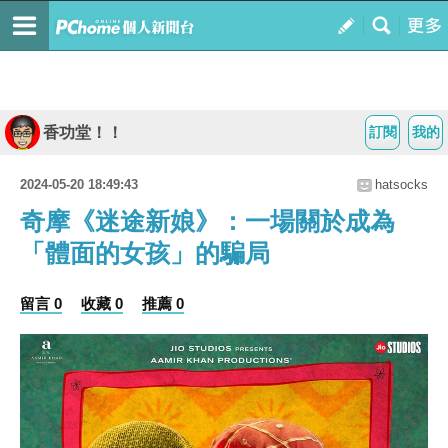
香功堂！！
訂閱
我的
2024-05-20 18:49:43
hatsocks
奇摩《迷途新娘》：一場關於成為
「體面的女孩」的騙局
留言 0
收藏 0
推薦 0