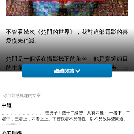
不管看幾次《楚門的世界》，我對這部電影的喜
愛從未稍減。
楚門是一個活在攝影機下的角色。他是實鏡節目
的主角，全世界的觀眾看著楚門出生、學步、上
繼續閱讀
學、談戀愛、初吻....，他活在眾人的目光下，卻
不自知。他的世界充滿虛假，卻又真實。他是所
有謊言中，唯一的真實。
你可能感興趣的文章
從來沒離開過小鎮的楚門，站在人生的盲點上：
中道
他愛上一位被開除的女演員、厭惡生活一成不
。。。。。。。。。。 善男子！觀十二緣智，凡有四種： 一者下，二
者中，三者上，四者上上。下智觀者不見佛性，以不見故得聲聞道。
變、對婚姻生活也不滿意...，總總原因促成楚門
2026-08-05
決意離開小鎮。
心安理得