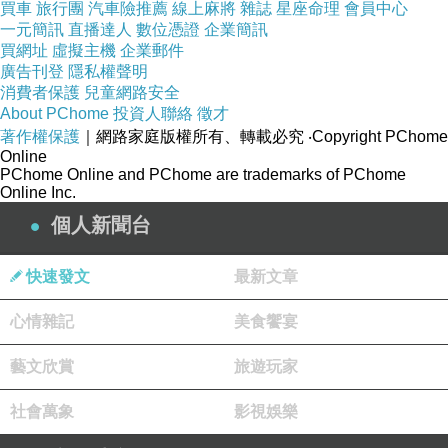
買車
旅行團
汽車險推薦
線上麻將
雜誌
星座命理
會員中心
漫遊》那根骨頭！不管是可樂或骨頭，皆象徵一
一元簡訊
直播達人
數位憑證
企業簡訊
切的開端(科學、文明)，非洲土著將可樂視為上
買網址
虛擬主機
企業郵件
廣告刊登
隱私權聲明
帝的聖物，而展開追尋；原始人將骨頭上拋，畫
消費者保護
兒童網路安全
面迅速剪接成未來世界的太空船，代表著人類科
About PChome
投資人聯絡
徵才
著作權保護
｜網路家庭版權所有、轉載必究
‧Copyright PChome
技的進步。
Online
而攝影棚大燈掉落在楚門面前，也有同樣的解讀
PChome Online and PChome are trademarks of PChome
Online Inc.
樂趣。這個大燈，即是主角開始質疑生活一切的
個人新聞台
起點(追尋真理)。
簡短的開場，看似荒謬、不經意，卻是相當地巧
快速發文
最新文章
妙。
導演讓觀眾在很短的時間內看到兩個不合理的狀
心情雜記
美食饗宴
況：
藝文欣賞
旅遊玩家
1.天空怎麼可能會有攝影大燈！說明這個看似開
放的空間，其實是封閉的。
社會萬象
影視娛樂
2.楚門上車離去，車上收音機馬上編理由報導攝