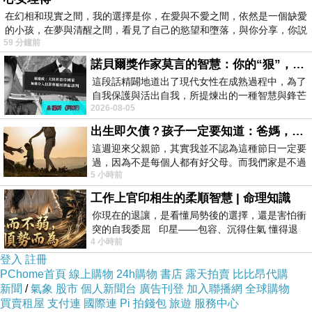
如果主角離開實鏡節目，那麼節目該怎麼演下
在幻相和現實之間，我的選擇是你，在愛與不愛之間，依然是一個缺愛
的小孩，在夢與清醒之間，看見了自己的慾望和墮落，與你分享，你説
去？節目製作人設計了一道又一道的關卡阻止楚
59 分鐘前
門的離去。
諾貝爾獎作家莫言的智慧：你的“狠”，才是最好的自我保護
一場人與上帝的抗爭，便這麼展開......。
這段話精闢地道出了現代女性在成熟過程中，為了
自我保護與活出自我，所提煉出的一種智慧與鋒芒
2026-08-05
的平衡。 核心解讀與看法
《楚門的世界》劇本出自Andrew Niccol(《虛擬
出生即欠債？孩子一定要知道：爸媽，其實我不欠你們
偶像》、《千均一髮》)手筆，我佩服您啊(叩
這週迎來父親節，其實我並不認為這種節日一定要
頭)，您真是寫了一個讓人讚嘆的好劇本啊。
過，因為不是每個人都有好父母。而我們家是不過
5 小時前
節的，平時也沒什麼儀式感，生活趨近冷
工作上官印相生的柔順智慧 | 命理知識
從驚悚面看電影：
確定這一切都是真的嗎？
你現在的退讓，是看懂局勢後的選擇，還是害怕衝
電影的開場，楚門準備出門上班，忽然天空掉下
突的自我委屈 印星——包容、沉得住氣 懂得退
一顆攝影棚大燈。他大吃一驚，站在路中間，對
4 小時前
一步觀察，不會
登入
註冊
著這顆砸爛的攝影燈納悶。
PChome首頁
線上購物
24h購物
書店
露天拍賣
比比昂代購
這個開場讓我想起電影《上帝也瘋狂》那一瓶從
新聞
/
氣象
股市
個人新聞台
廣告刊登
加入聯播網
全球購物
買賣租屋
支付連
國際連
Pi 拍錢包
旅遊
服務中心
飛機上掉下來的可樂罐、也讓我想起《2001太空