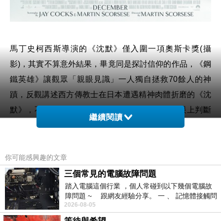
馬丁史柯西斯導演的《沈默》僅入圍一項奧斯卡獎(攝
影)，其實不算意外結果，畢竟同是探討信仰的作品，《鋼
鐵英雄》讓觀眾「親眼見識」一人獨自拯救70餘人的神
蹟，反觀講述西方傳教士在日本遭遇精神肉體折磨的《沈
默》，不但不見神蹟，甚且我們(觀眾)無法從肉眼上判斷
繼續閱讀
主角洛特里哥神父是否從形式到精神面都全面棄教，觀眾
情緒的無法出口(還有冗長節奏)，反映在本片不算突出的
票房成績上。
你可能感興趣的文章
三個常見的電腦故障問題
(底下提及關鍵劇情，請斟酌閱讀)
踏入電腦這個行業 ，個人常碰到以下幾個電腦故
障問題 ~ 跟網友經驗分享。 一 、 記憶體接觸問
2026-08-05
題 : 記憶體即
《沈默》令我想起一則多年前聽過的故事：某村落淹大