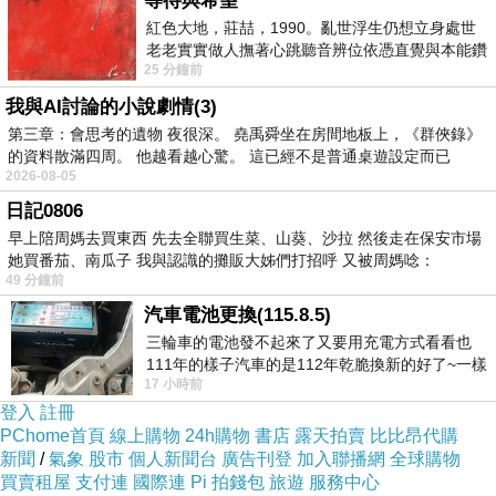
等待與希望
水，一名受困男子站在屋頂上祈禱上帝救援，這時來了台
紅色大地，莊喆，1990。亂世浮生仍想立身處世
老老實實做人撫著心跳聽音辨位依憑直覺與本能鑽
直升機要載他離開，男子說：「沒關係，我的神會救
25 分鐘前
向裂隙的亮處探索另一個心聲另一個共鳴的
我。」，接著又來一艘小船要帶他離開，男子又說：「不
我與AI討論的小說劇情(3)
用了，我的神會救我。」，最後男子掉入水中溺斃身亡，
第三章：會思考的遺物 夜很深。 堯禹舜坐在房間地板上，《群俠錄》
的資料散滿四周。 他越看越心驚。 這已經不是普通桌遊設定而已
男子死後見到上帝生氣的說：「為什麼我這麼誠心祈禱而
2026-08-05
祢卻不肯救我？」，上帝無奈的說：「我已經派了直升機
日記0806
和救生艇去救你，你還要我怎麼做？」；這則故事的趣味
早上陪周媽去買東西 先去全聯買生菜、山葵、沙拉 然後走在保安市場
她買番茄、南瓜子 我與認識的攤販大姊們打招呼 又被周媽唸：
在於人們習慣用自身角度
「揣摩神意」
，一旦解決方法跟
49 分鐘前
預期不同便加以否定，最後令自己陷入險境而不自知。
汽車電池更換(115.8.5)
《沈默》片中，日本官方禁止民眾信仰天主教，一旦被發
三輪車的電池發不起來了又要用充電方式看看也
111年的樣子汽車的是112年乾脆換新的好了~一樣
現崇拜上帝就要處以死刑，若想活命就得腳踩聖像以示棄
17 小時前
在阿炮電池買的漲了一百多塊吧
教，幾位村民詢問神父洛特里哥和佛朗西斯意見：「如果
登入
註冊
官府逼我們踩聖像該怎麼辦？」，洛特里哥說：「踩
PChome首頁
線上購物
24h購物
書店
露天拍賣
比比昂代購
新聞
/
氣象
股市
個人新聞台
廣告刊登
加入聯播網
全球購物
吧。」，佛朗西斯說：「不准踩。」，拯救自己和為信仰
買賣租屋
支付連
國際連
Pi 拍錢包
旅遊
服務中心