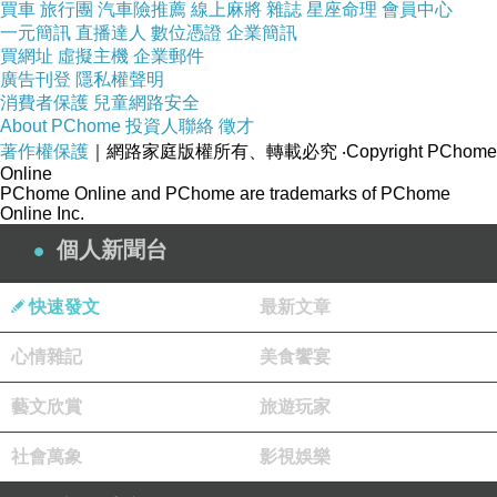
犧牲自我，哪種意見才是正解？《沈默》後段，洛特里哥
買車
旅行團
汽車險推薦
線上麻將
雜誌
星座命理
會員中心
一元簡訊
直播達人
數位憑證
企業簡訊
為拯救村民性命而腳踩聖像，日方認定神父棄教，不但給
買網址
虛擬主機
企業郵件
予洛特里哥日本名字、請他幫忙日方阻止天主徒物件流入
廣告刊登
隱私權聲明
消費者保護
兒童網路安全
日本、洛特里哥死後甚至以佛教方式入葬並獲封法號....，
About PChome
投資人聯絡
徵才
馬丁史柯西斯導演在電影後段，藉一名旅行家之口向觀眾
著作權保護
｜網路家庭版權所有、轉載必究
‧Copyright PChome
Online
詢問：洛特里哥已經背棄上帝了嗎？又或者：
「這一點，
PChome Online and PChome are trademarks of PChome
說真的，只有神能回答。」
，暗示精神面的擁抱上帝(我永
Online Inc.
個人新聞台
遠在你身旁)遠比任何形式上的崇拜更為重要？
快速發文
最新文章
心情雜記
美食饗宴
藝文欣賞
旅遊玩家
社會萬象
影視娛樂