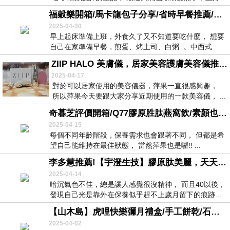
需...
福穀樂開箱/馬卡龍包子分享/省時早餐推薦/消夜點心推薦/大自然食材色彩繽紛的美味包子
2025-04-30
早上起床準備上班，外食久了又不知道要吃什麼， 想要
自己在家準備早餐，煎蛋、烤土司、白粥..。中西式...
ZIIP HALO 美膚儀，居家美容護膚美容儀推薦!多種護膚模式，實測四週有感心得分享~
2025-04-17
對於可以居家使用的美容儀器，萍果一直很感興趣，
所以萍果今天要跟大家分享近期使用的一款美容儀， ...
奇暮芝評價開箱/Q77膠原胜肽燕窩飲/素顏也能像開了美肌膜式!
2025-04-15
每個不同年齡階段，保養需求也會跟著不同， 但都是希
望自己能維持在最佳狀態， 當然萍果也是囉!! ...
李多慧推薦!【宇澄生技】膠原肽美麗，天天一包，天天都是太美麗!!
2025-04-14
暗沉氣色不佳，總是讓人感覺很沒精神， 而且40以後，
發現自己光是靠外在保養似乎趕不上歲月留下的痕跡...
【山木島】虎哩快樂彌月禮盒/手工餅乾/石虎餅乾彌月禮盒/彌月禮盒推薦/伴手禮推薦
2025-04-02