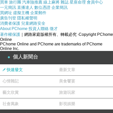
買車
旅行團
汽車險推薦
線上麻將
雜誌
星座命理
會員中心
一元簡訊
直播達人
數位憑證
企業簡訊
買網址
虛擬主機
企業郵件
★特殊方格網布，減少皮膚接觸面積
廣告刊登
隱私權聲明
消費者保護
兒童網路安全
About PChome
投資人聯絡
徵才
★MIT 台灣設計，台灣製造
著作權保護
｜網路家庭版權所有、轉載必究
‧Copyright PChome
Online
PChome Online and PChome are trademarks of PChome
Online Inc.
個人新聞台
快速發文
最新文章
心情雜記
美食饗宴
藝文欣賞
旅遊玩家
社會萬象
影視娛樂