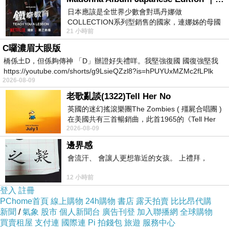
日本應該是全世界少數會對瑪丹娜做
COLLECTION系列型銷售的國家，連娜姊的母國
21 小時前
美國都沒對她這樣過，這全拜在他們到現在唱片
=>點此取得優惠<=
C囉濃眉大眼版
橋係土D，但係夠傳神 「D」辦證好失禮咩。我堅強復國 國復強堅我
https://youtube.com/shorts/g9LsieQZzl8?is=hPUYUxMZMc2fLPlk
2026-08-09
老歌亂談(1322)Tell Her No
英國的迷幻搖滾樂團The Zombies ( 殭屍合唱團 )
在美國共有三首暢銷曲，此首1965的《Tell Her
2026-08-09
No》即為其中之一，在告示牌百大單曲
商品特色
邊界感
會流汗、 會讓人更想靠近的女孩。 上禮拜，
12 小時前
登入
註冊
★適合路跑、慢跑、馬拉松
PChome首頁
線上購物
24h購物
書店
露天拍賣
比比昂代購
新聞
/
氣象
股市
個人新聞台
廣告刊登
加入聯播網
全球購物
買賣租屋
支付連
國際連
Pi 拍錢包
旅遊
服務中心
★正面鳥眼布，強力吸汗材質汗水瞬間蒸發