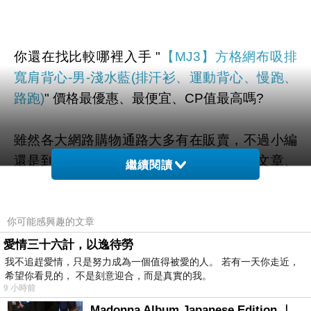
你還在找比較哪裡入手 "
【MJ3】方格網布吸排
寬肩背心-男-淺水藍(排汗衫、運動背心、慢跑、
路跑)
" 價格最優惠、最便宜、CP值最高嗎?
雖然各大網路購物通路大多有在販賣，不過小編
還是到奇摩和google搜尋查看一些評價、文章、
繼續閱讀
YOUTUBE、直播、開箱文 等相關訊息後。
你可能感興趣的文章
幫您整理出來在
momo購物網
最划算啦。
愛情三十六計，以逸待勞
我不追趕愛情，只是努力成為一個值得被愛的人。 若有一天你走近，
有需要的網友們可以點擊下面按鈕即可獲得最新
希望你看見的， 不是刻意迎合，而是真實的我。
的優惠折扣喔！
9 小時前
Madonna Album Japanese Edition ｜瑪丹娜專輯們2026年日本版重發系列