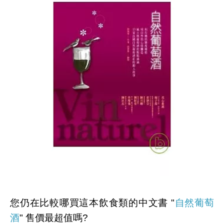
您仍在比較哪買這本飲食類的中文書 "
自然葡萄
酒
" 售價最超值嗎?