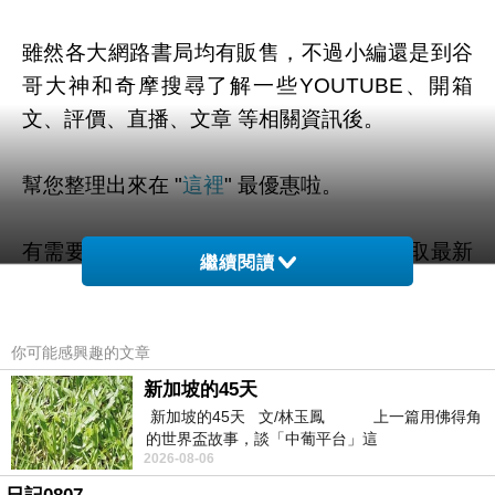
雖然各大網路書局均有販售，不過小編還是到谷
哥大神和奇摩搜尋了解一些YOUTUBE、開箱
文、評價、直播、文章 等相關資訊後。
幫您整理出來在 "
這裡
" 最優惠啦。
有需要的粉粉可以點擊連結或按鈕就能獲取最新
繼續閱讀
的優惠折扣訊息啦~
你可能感興趣的文章
新加坡的45天
=>點此取得優惠<=
新加坡的45天 文/林玉鳳 上一篇用佛得角
的世界盃故事，談「中葡平台」這
2026-08-06