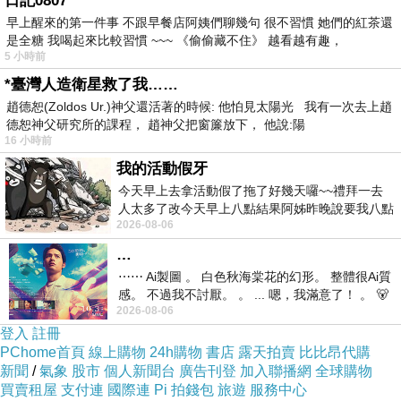
日記0807
早上醒來的第一件事 不跟早餐店阿姨們聊幾句 很不習慣 她們的紅茶還
是全糖 我喝起來比較習慣 ~~~ 《偷偷藏不住》 越看越有趣，
5 小時前
*臺灣人造衛星救了我……
葡萄酒是現代人生活中的一部分，在樂活風潮興
趙德恕(Zoldos Ur.)神父還活著的時候: 他怕見太陽光 我有一次去上趙
起的時代，喝酒也要喝的健康，自然葡萄酒與所
德恕神父研究所的課程， 趙神父把窗簾放下， 他說:陽
16 小時前
謂的有機葡萄酒並不相同，除了利用有機栽種的
我的活動假牙
葡萄釀造之外，在釀造的過程中，更是比有機葡
今天早上去拿活動假了拖了好幾天囉~~禮拜一去
萄酒強調不用任何化學原料，採用古法釀製，透
人太多了改今天早上八點結果阿姊昨晚說要我八點
過天然酵母與有機葡萄自然產生的作用，誕生出
2026-08-06
去西螺農會~回到莿桐都8點半多了
每一瓶風味獨具的自然葡萄酒。
…
⋯⋯ Ai製圖 。 白色秋海棠花的幻形。 整體很Ai質
感。 不過我不討厭。 。 ... 嗯，我滿意了！ 。 🐻
作者簡介
2026-08-06
昨中
登入
註冊
PChome首頁
線上購物
24h購物
書店
露天拍賣
比比昂代購
施瑞瑄
新聞
/
氣象
股市
個人新聞台
廣告刊登
加入聯播網
全球購物
買賣租屋
支付連
國際連
Pi 拍錢包
旅遊
服務中心