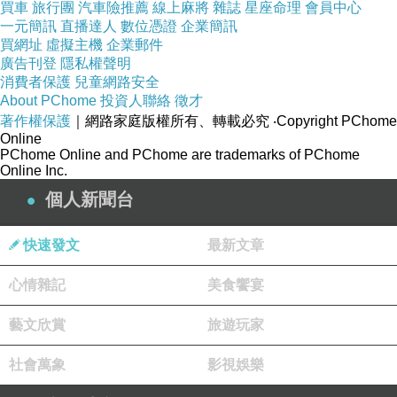
買車
旅行團
汽車險推薦
線上麻將
雜誌
星座命理
會員中心
生於1974年，輔仁大學中國文學系學士，法國里
一元簡訊
直播達人
數位憑證
企業簡訊
昂第二大學（Universit? Lumi?re Lyon2）藝術
買網址
虛擬主機
企業郵件
廣告刊登
隱私權聲明
史碩士。歷經報社旅遊及藝文記者、博物館文化
消費者保護
兒童網路安全
工作、法文譯者等，譯有法文童書、『在一起就
About PChome
投資人聯絡
徵才
好』、『誰沒有部落格』等書，目前為瑞士商伊
著作權保護
｜網路家庭版權所有、轉載必究
‧Copyright PChome
Online
瑪喀股份有限公司台灣分公司的駐法代表及專職
PChome Online and PChome are trademarks of PChome
Online Inc.
撰述。熱愛閱讀、旅遊、電影、品酒，自從接觸
個人新聞台
自然葡萄酒後，便為其著迷，也因為自然葡萄酒
尋獲了自我以及生命中珍貴的情誼。
快速發文
最新文章
自然葡萄酒專業顧問簡介
心情雜記
美食饗宴
藝文欣賞
旅遊玩家
邱翠雲 (Rita CHIU)
社會萬象
影視娛樂
自然葡萄酒講師，形容自然葡萄酒帶來的感受是