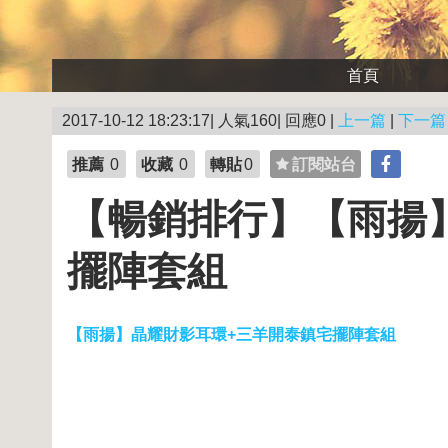
首頁
2017-10-12 18:23:17| 人氣160| 回應0 |
上一篇
|
下一篇
推薦
0
收藏
0
轉貼
0
訂閱站台
【暢銷排行】【雨揚
擺陣套組
【雨揚】晶耀財影耳環+三羊開泰鎮宅擺陣套組