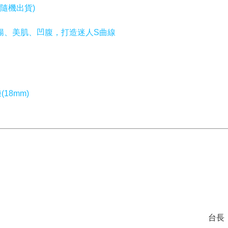
隨機出貨)
腸、美肌、凹腹，打造迷人S曲線
18mm)
台長