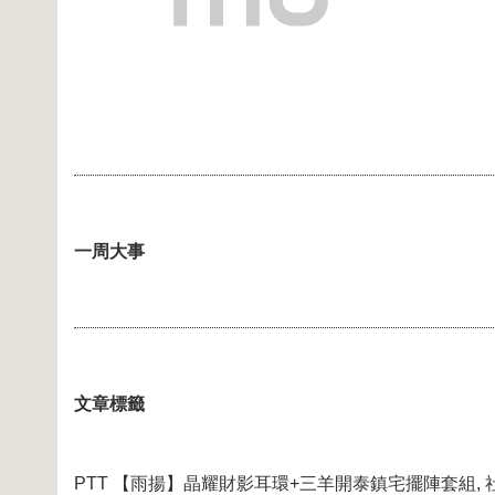
一周大事
文章標籤
PTT 【雨揚】晶耀財影耳環+三羊開泰鎮宅擺陣套組,