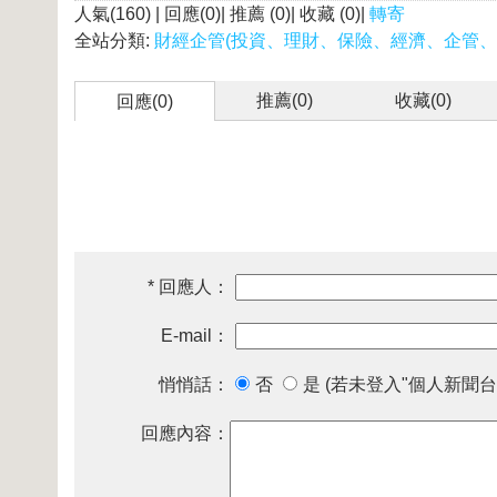
人氣(160) | 回應(0)| 推薦 (
0
)| 收藏 (
0
)|
轉寄
全站分類:
財經企管(投資、理財、保險、經濟、企管、
推薦(
0
)
收藏(
0
)
回應(0)
* 回應人：
E-mail：
悄悄話：
否
是 (若未登入"個人新聞台
回應內容：