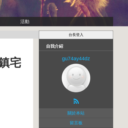
活動
自我介紹
gu74ay44dz
鎮宅
關於本站
留言板