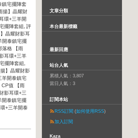
泰鎮宅擺陣套
文章分類
【雨揚】晶耀財
耳環+三羊開
宅擺陣套組, 評
本台最新標籤
揚】晶耀財影耳
三羊開泰鎮宅擺
部落格 【雨
最新回應
影耳環+三羊
鎮宅擺陣套組,
站台人氣
雨揚】晶耀財影
累積人氣：
3,807
三羊開泰鎮宅
當日人氣：
3
CP值 【雨
財影耳環+三
訂閱本站
羊開泰鎮宅擺
耀財影耳環+三羊開泰
RSS訂閱
(
如何使用RSS
)
加入訂閱
Kaza