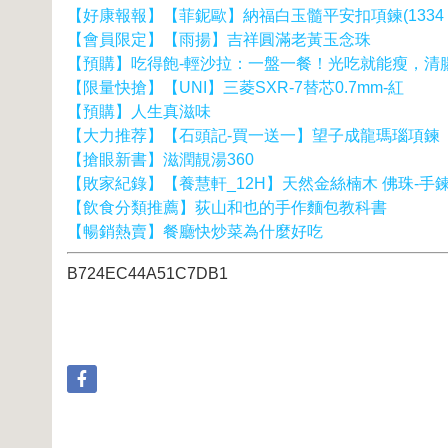
【好康報報】【菲鈮歐】納福白玉髓平安扣項鍊(1334 
【會員限定】【雨揚】吉祥圓滿老黃玉念珠
【預購】吃得飽-輕沙拉：一盤一餐！光吃就能瘦，清
【限量快搶】【UNI】三菱SXR-7替芯0.7mm-紅
【預購】人生真滋味
【大力推荐】【石頭記-買一送一】望子成龍瑪瑙項鍊
【搶眼新書】滋潤靚湯360
【敗家紀錄】【養慧軒_12H】天然金絲楠木 佛珠-手鍊(
【飲食分類推薦】荻山和也的手作麵包教科書
【暢銷熱賣】餐廳快炒菜為什麼好吃
B724EC44A51C7DB1