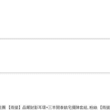
 社團 【雨揚】晶耀財影耳環+三羊開泰鎮宅擺陣套組, 粉絲 【雨