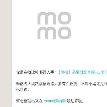
你還在找比較哪裡入手 "
【雨揚】晶耀財影耳環+三羊
雖然各大網路購物通路大多有在販賣，不過小編還是到奇摩
訊息後。
幫您整理出來在
momo購物網
最划算啦。