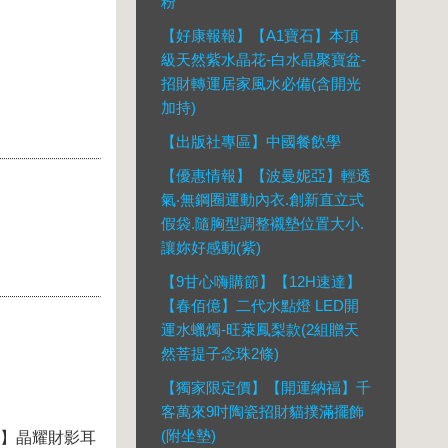
粉
【好康報報】【A1寶石】本頂
級天然紫水晶花-白水晶聚寶盆-
招財轉運居家風水必備(含開光
加持)
【出版社專區】中國餐飲學
【優惠情報】【波曼妮亞】輕透
氣‧無鋼圈運動內衣.創新直立式
假袋.隨胸型調整襯墊位置大小.
讓妳好感動(紫)
【9甘心嗨購節】【12H速達】
【春佰億】二代水點燈 LED開
運水蠟燭-旺萊鳳梨款(2組贈天
然菩提子念珠2條)
【獨家限定價】【開運納福】千
客萬來9吋陶瓷招財貓撲滿擺飾
(附坐墊)
揚】晶耀財影耳