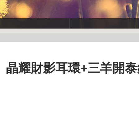
】晶耀財影耳環+三羊開泰