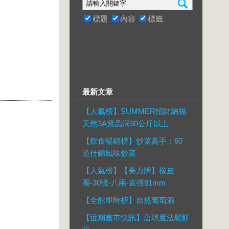
標題
內容
標籤
最新文章
【人氣榜】SUMMER招財納福
天然3A紫晶洞30公斤以上
【飲食暢銷榜】炒菜高手：60
道什錦風味炒菜
【人氣榜】【美力牌】橡皮
圈-30號-八兩-直徑81mm
【全館即時榜】自然葡萄酒
【近期書市快訊】唐琪魔法鬆餅