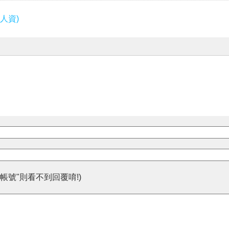
人資)
帳號"則看不到回覆唷!)