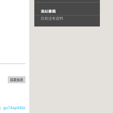
連結書籤
目前沒有資料
我要檢舉
：
gu74ay44dz