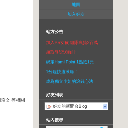
地圖
加入好友
站方公告
加入PS女孩 組隊瘋搶2百萬
超取登記送咖啡
綁定Hami Point 1點抵1元
1分鐘快速揪痛！
成為獨立小姐的滾錢心法
好友列表
箱文 等相關
好友的新聞台Blog
站內搜尋