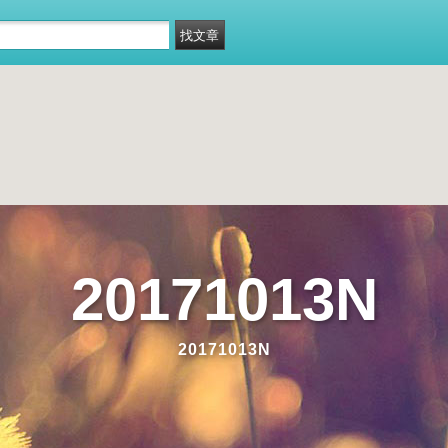
20171013N
20171013N