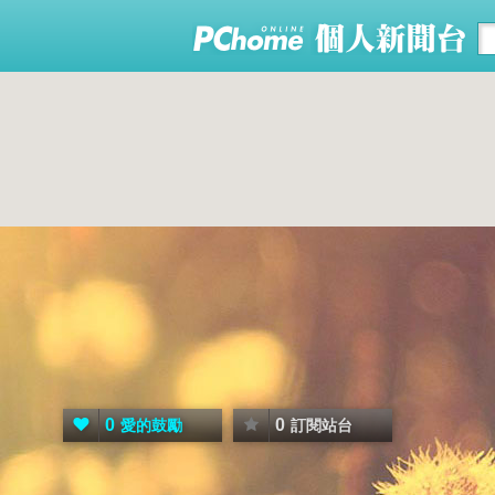
0
0
愛的鼓勵
訂閱站台