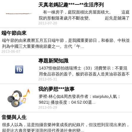
天真老媽記趣***一**生活序列
有一棟房子，庭院面積比房屋面積大。 這庭
院的形貌隨著歲月不斷改變。 起先是舖滿了
2013-07-20
朝鮮草坪，後...
端午節由來
端午節的由來農曆五月五日端午節，是我國重要節日，和春節、中秋並
列為中國三大重要傳統節慶之一。古代「午...
2013-06-07
專題新聞知識
1437怪物節拍德瑞博士（33）消費警示：不要混
用食品容器的蓋子。酸奶容器蓋人造黃油容器蓋不
2013-05-31
一樣，即...
我的夢想***故事
夢裡-林心如&周杰發表作者：starpluto人氣：
9821| 播放長度：04:52:00還...
2013-05-29
音樂與人生
很多人以為，這是拍攝音樂神童成長的紀錄片，但沒想到呈現出來的，
卻是比古典音樂更澎湃的現代香港社會的變...