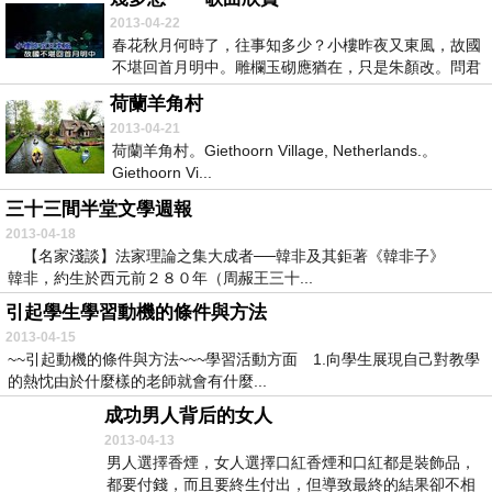
2013-04-22
春花秋月何時了，往事知多少？小樓昨夜又東風，故國
不堪回首月明中。雕欄玉砌應猶在，只是朱顏改。問君
能有...
荷蘭羊角村
2013-04-21
荷蘭羊角村。Giethoorn Village, Netherlands.。
Giethoorn Vi...
三十三間半堂文學週報
2013-04-18
【名家淺談】法家理論之集大成者──韓非及其鉅著《韓非子》
韓非，約生於西元前２８０年（周赧王三十...
引起學生學習動機的條件與方法
2013-04-15
~~引起動機的條件與方法~~~學習活動方面 1.向學生展現自己對教學
的熱忱由於什麼樣的老師就會有什麼...
成功男人背后的女人
2013-04-13
男人選擇香煙，女人選擇口紅香煙和口紅都是裝飾品，
都要付錢，而且要終生付出，但導致最終的結果卻不相