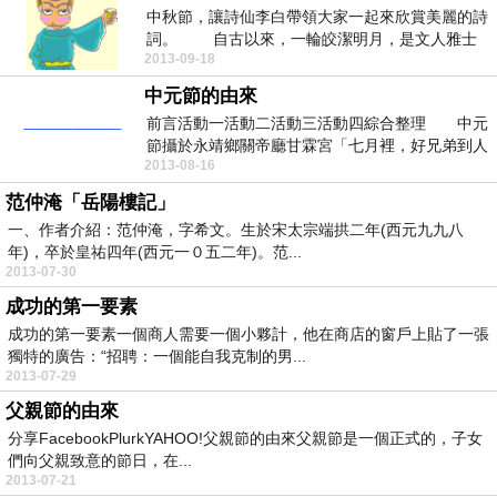
中秋節，讓詩仙李白帶領大家一起來欣賞美麗的詩
詞。 自古以來，一輪皎潔明月，是文人雅士
2013-09-18
在詩詞創作上...
中元節的由來
前言活動一活動二活動三活動四綜合整理 中元
節攝於永靖鄉關帝廳甘霖宮「七月裡，好兄弟到人
2013-08-16
間；探視親友...
范仲淹「岳陽樓記」
一、作者介紹：范仲淹，字希文。生於宋太宗端拱二年(西元九九八
年)，卒於皇祐四年(西元一０五二年)。范...
2013-07-30
成功的第一要素
成功的第一要素一個商人需要一個小夥計，他在商店的窗戶上貼了一張
獨特的廣告：“招聘：一個能自我克制的男...
2013-07-29
父親節的由來
分享FacebookPlurkYAHOO!父親節的由來父親節是一個正式的，子女
們向父親致意的節日，在...
2013-07-21