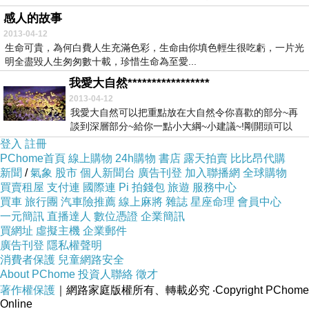
同。...
感人的故事
2013-04-12
生命可貴，為何白費人生充滿色彩，生命由你填色輕生很吃虧，一片光
明全盡毀人生匆匆數十載，珍惜生命為至愛...
我愛大自然*****************
2013-04-12
我愛大自然可以把重點放在大自然令你喜歡的部分~再
談到深層部分~給你一點小大綱~小建議~!剛開頭可以
說...
登入
註冊
PChome首頁
線上購物
24h購物
書店
露天拍賣
比比昂代購
新聞
/
氣象
股市
個人新聞台
廣告刊登
加入聯播網
全球購物
買賣租屋
支付連
國際連
Pi 拍錢包
旅遊
服務中心
買車
旅行團
汽車險推薦
線上麻將
雜誌
星座命理
會員中心
一元簡訊
直播達人
數位憑證
企業簡訊
買網址
虛擬主機
企業郵件
廣告刊登
隱私權聲明
消費者保護
兒童網路安全
About PChome
投資人聯絡
徵才
著作權保護
｜網路家庭版權所有、轉載必究
‧Copyright PChome
Online