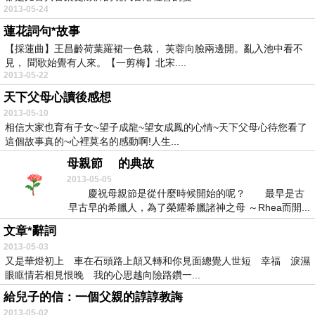
2013-05-24
蓮花詞句*故事
【採蓮曲】王昌齡荷葉羅裙一色裁， 芙蓉向臉兩邊開。亂入池中看不
見， 聞歌始覺有人來。【一剪梅】北宋....
2013-05-22
天下父母心讀後感想
2013-05-10
相信大家也育有子女~望子成龍~望女成鳳的心情~天下父母心待您看了
這個故事真的~心裡莫名的感動啊!人生...
母親節 的典故
2013-05-05
慶祝母親節是從什麼時候開始的呢？ 最早是古
早古早的希臘人，為了榮耀希臘諸神之母 ～Rhea而開...
文章*辭詞
2013-05-03
又是華燈初上 車在石頭路上顛又轉和你見面總覺人世短 幸福 淚濕
眼眶情若相見恨晚 我的心思越向險路鑽一...
給兒子的信：一個父親的諄諄教誨
2013-05-02