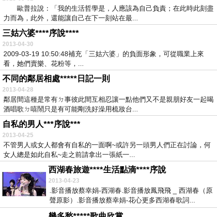
歐普拉說：「我的生活哲學是，人應該為自己負責；在此時此刻盡
力而為，此外，還能讓自己在下一刻站在最...
三姑六婆****序說****
2013-04-30
2009-03-19 10:50:48補充「三姑六婆」的負面形象，可從職業上來
看，她們賣樂、花粉等，...
不同的鄰居相處*****日記一則
2013-04-28
鄰居間這種是常有ㄉ事彼此間互相忍讓一點他們又不是親朋好友一起喝
酒唱歌ㄉ嘻鬧只是有可能剛洗好澡用梳妝台...
自私的男人***序說***
2013-04-25
不管男人或女人都會有自私的一面啊~或許另一頭男人們正在討論，何
女人總是如此自私~走之前請拿出一張紙一...
西湖春旅遊****生活點滴****序說
2013-04-23
.影音播放蔡幸娟-西湖春.影音播放鳳飛飛 _ 西湖春（原
聲原影）.影音播放蔡幸娟-花心更多西湖春歌詞...
幾多愁*****歌曲欣賞