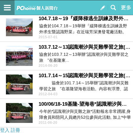
炬輪技藝發展協會–缺憾與圓滿共舞
訂閱
我的
104.7.18～19『緩降梯逃生訓練及野外求生暨認識野菜』)活動報名
協會於104.7.18～19舉辦『緩降梯逃生訓練及野
外求生暨認識野菜』在近瑞芳深澳發電廠活動。
2015-07-01
內...
103.7.12～13認識潮汐與災難學習之旅(基隆東北岸)活動報名
協會於103.7.12～13舉辦”認識潮汐與災難學習之
旅 ”在基隆東...
2014-06-20
101.7.14～15認識潮汐與災難學習之旅(基隆望海巷)活動報名
協會於101.7.14～15舉辦”認識潮汐與災難
學習之旅 ”在基隆望海巷活動。內容有浮潛、認
2012-04-03
識...
100/06/18-19基隆-望海巷*認識潮汐與災難之旅*活動.
今年的*認識潮汐與災難之旅*活動報名非常踴躍,身
障會員和陪同人員總共52位參與此活動, 加上*中華
2011-06-20
搜...
登入
註冊