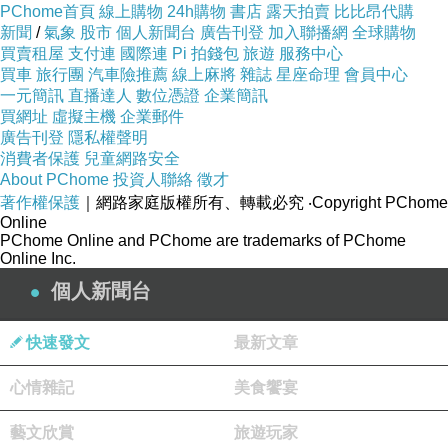
PChome首頁
線上購物
24h購物
書店
露天拍賣
比比昂代購
新聞
/
氣象
股市
個人新聞台
廣告刊登
加入聯播網
全球購物
買賣租屋
支付連
國際連
Pi 拍錢包
旅遊
服務中心
買車
旅行團
汽車險推薦
線上麻將
雜誌
星座命理
會員中心
一元簡訊
直播達人
數位憑證
企業簡訊
買網址
虛擬主機
企業郵件
廣告刊登
隱私權聲明
消費者保護
兒童網路安全
About PChome
投資人聯絡
徵才
著作權保護
｜網路家庭版權所有、轉載必究
‧Copyright PChome
Online
PChome Online and PChome are trademarks of PChome
Online Inc.
個人新聞台
快速發文
最新文章
心情雜記
美食饗宴
藝文欣賞
旅遊玩家