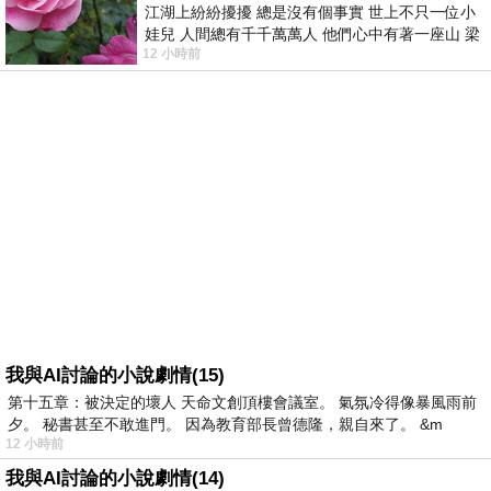
江湖上紛紛擾擾 總是沒有個事實 世上不只一位小
娃兒 人間總有千千萬萬人 他們心中有著一座山 梁
12 小時前
山佛山泰華衡恆嵩 一山之高
我與AI討論的小說劇情(15)
第十五章：被決定的壞人 天命文創頂樓會議室。 氣氛冷得像暴風雨前
夕。 秘書甚至不敢進門。 因為教育部長曾德隆，親自來了。 &m
12 小時前
我與AI討論的小說劇情(14)