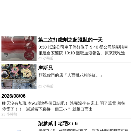
第二次打鐵劑之超混亂的一天
9:30 抵達公司車子停好位子 9:40 從公司騎腳踏車
抵達台安醫院 10:10 聽取血液報告。原來我吃進
21 小時前
去的 B12 彌可保並非沒有吸收而是超
摩斯兄
預祝你們的店「人面桃花相映紅。」
21 小時前
2026/08/06
昨天沒有加班 本來想說些個日誌吧！ 洗完澡坐在床上 開了筆電 然後
停電了！！ 崽崽當下直接一個三小？ 就脫口而出
23 小時前
柒參貳▎老宅2 / 6
老宅2 / 6 - 你們帶我出來了「妳為什麼把我留在裡