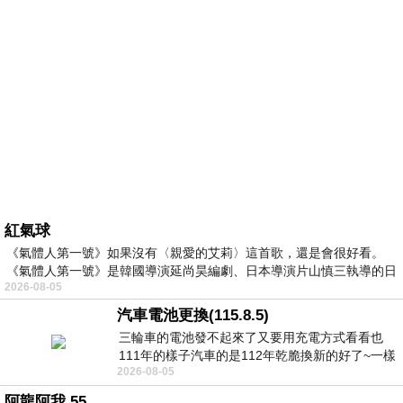
紅氣球
《氣體人第一號》如果沒有〈親愛的艾莉〉這首歌，還是會很好看。
《氣體人第一號》是韓國導演延尚昊編劇、日本導演片山慎三執導的日
2026-08-05
汽車電池更換(115.8.5)
三輪車的電池發不起來了又要用充電方式看看也
111年的樣子汽車的是112年乾脆換新的好了~一樣
2026-08-05
在阿炮電池買的漲了一百多塊吧
阿龍阿我 55