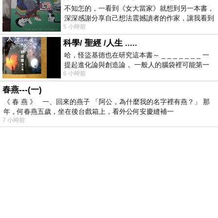
不知怎的，一看到《女大當家》就想到另一本書，
深深感謝分享自己想法震撼讀者的作家，讓我看到
5 小時前
不同樣貌的家庭！ 《女大
科學/ 聖經 /人生 .....
哈，怪盜基德也在研究這本書～ _ _ _ _ _ _ _ 一
提起進化論與創造論， 一般人的腦袋裡可能第一
6 小時前
時間就有「 進化論很科
春燕---(一)
《 春 燕 》 一、回來的燕子 「阿公，為什麼我的名字裡有燕？」 那
年，何春燕五歲，坐在後台戲箱上，看外公何安慶縫補一
7 小時前