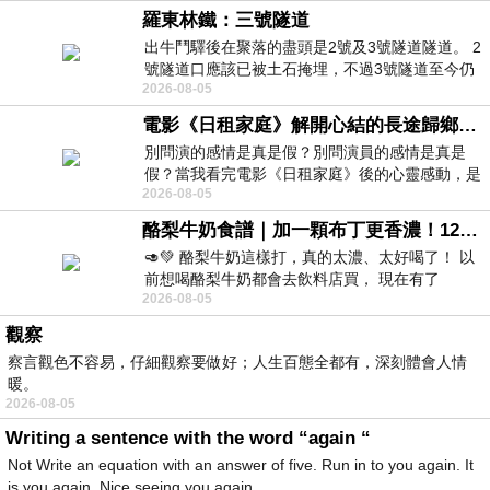
羅東林鐵：三號隧道
出牛鬥驛後在聚落的盡頭是2號及3號隧道隧道。 2
號隧道口應該已被土石掩埋，不過3號隧道至今仍
2026-08-05
存在。從台7丙牛鬥橋上往左岸上游方
電影《日租家庭》解開心結的長途歸鄉！能在電影院感受到地理的寬闊和人心的相鄰，真是太棒了！
別問演的感情是真是假？別問演員的感情是真是
假？當我看完電影《日租家庭》後的心靈感動，是
2026-08-05
真的。詮釋的情感觸動了人心，就是真情
酪梨牛奶食譜｜加一顆布丁更香濃！120秒完成飲料店級酪梨奶昔｜imami 旗艦豆漿機
🥑💚 酪梨牛奶這樣打，真的太濃、太好喝了！ 以
前想喝酪梨牛奶都會去飲料店買， 現在有了
2026-08-05
imami 健康煮藝｜旗艦破壁智慧養生豆漿機，
觀察
察言觀色不容易，仔細觀察要做好；人生百態全都有，深刻體會人情
暖。
2026-08-05
Writing a sentence with the word “again “
Not Write an equation with an answer of five. Run in to you again. It
is you again. Nice seeing you again.