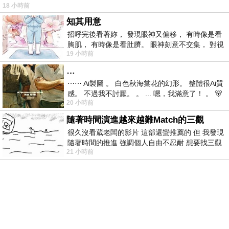
18 小時前
仞的懸崖上，有一座遮天蔽
知其用意
招呼完後看著妳， 發現眼神又偏移， 有時像是看
胸肌， 有時像是看肚臍。 眼神刻意不交集， 對視
19 小時前
視線不對齊， 讓我很難不
…
⋯⋯ Ai製圖 。 白色秋海棠花的幻形。 整體很Ai質
感。 不過我不討厭。 。 ... 嗯，我滿意了！ 。 🐻
20 小時前
昨中
隨著時間演進越來越難Match的三觀
很久沒看葳老闆的影片 這部還蠻推薦的 但 我發現
隨著時間的推進 強調個人自由不忍耐 想要找三觀
21 小時前
接近的不要說對象 連朋友都超