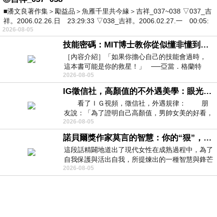
■潘文良著作集＞勵益品＞魚雁千里共今緣＞吉祥_037~038 ▽037_吉
祥。2006.02.26.日 23:29:33 ▽038_吉祥。2006.02.27.一 00:05:
2026-08-05
技能密碼：MIT博士教你從似懂非懂到穩定輸出，把專業變事業的職能升級攻略 /麥特．比恩(容錯)
［內容介紹］「如果你擔心自己的技能會過時，
這本書可能是你的救星！」 ──亞當．格蘭特
2026-08-05
（Adam Grant），《
IG徵信社，高顏值的不外遇美學：眼光太高也是一種防禦，為了證明我長得好看，我決定一輩子不外遇！
看了ＩＧ視頻，徵信社，外遇規律： 朋
友說：「為了證明自己高顏值，男帥女美的好看，
2026-08-05
且眼光高，我決定一輩子不外遇。」
諾貝爾獎作家莫言的智慧：你的“狠”，才是最好的自我保護
這段話精闢地道出了現代女性在成熟過程中，為了
自我保護與活出自我，所提煉出的一種智慧與鋒芒
2026-08-05
的平衡。 核心解讀與看法