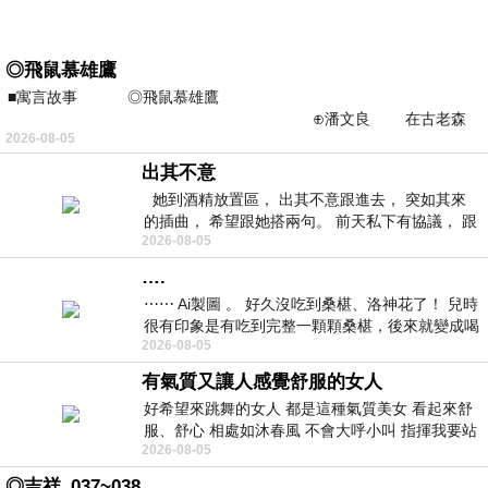
◎飛鼠慕雄鷹
■寓言故事 ◎飛鼠慕雄鷹
⊕潘文良 在古老森
2026-08-05
林的底層，住著一隻小飛鼠
出其不意
她到酒精放置區， 出其不意跟進去， 突如其來
的插曲， 希望跟她搭兩句。 前天私下有協議， 跟
2026-08-05
著阿弟丟拉基
….
⋯⋯ Ai製圖 。 好久沒吃到桑椹、洛神花了！ 兒時
很有印象是有吃到完整一顆顆桑椹，後來就變成喝
2026-08-05
桑椹汁。 現在是連喝都沒喝
有氣質又讓人感覺舒服的女人
好希望來跳舞的女人 都是這種氣質美女 看起來舒
服、舒心 相處如沐春風 不會大呼小叫 指揮我要站
2026-08-05
哪個位子 妳老幾？？
◎吉祥_037~038