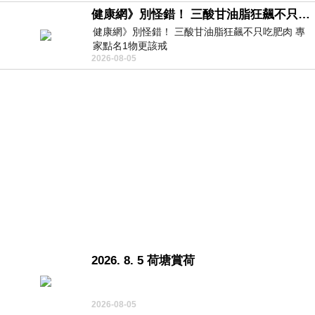
健康網》別怪錯！ 三酸甘油脂狂飆不只吃肥肉 專家點名1物更該戒
健康網》別怪錯！ 三酸甘油脂狂飆不只吃肥肉 專
家點名1物更該戒
2026-08-05
https://health.ltn.com.tw/article/breakingnews/55
2026. 8. 5 荷塘賞荷
2026-08-05