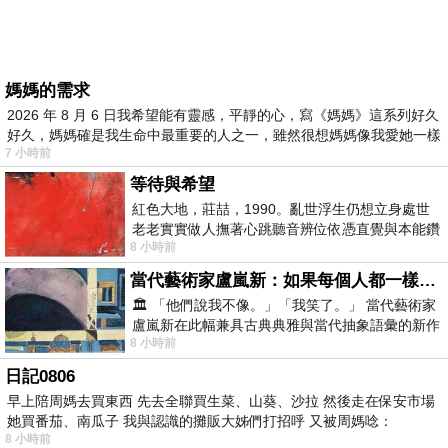
媽媽的需求
2026 年 8 月 6 日我希望能有靈感，平靜的心，寫《媽媽》這系列好久
好久，媽媽確是我生命中最重要的人之一，雖然很想媽媽像我愛她一樣
7 小時前
等待與希望
紅色大地，莊喆，1990。亂世浮生仍想立身處世
老老實實做人撫著心跳聽音辨位依憑直覺與本能鑽
8 小時前
向裂隙的亮處探索另一個心聲另一個共鳴的
當代藝術家盧嵐新：如果每個人都一樣，這世界該有多無聊？
🏛️ 「他們說我不像。」「我笑了。」 當代藝術家
盧嵐新在此幅兼具古典典雅與當代抽象語彙的新作
8 小時前
中，以沈靜的藍色空間為背景，描繪了
日記0806
早上陪周媽去買東西 先去全聯買生菜、山葵、沙拉 然後走在保安市場
她買番茄、南瓜子 我與認識的攤販大姊們打招呼 又被周媽唸：
8 小時前