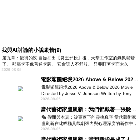
我與AI討論的小說劇情(9)
第九章：後街的俠 自從抽出【炎王邪殺】後，天堂工作室的氣氛就變
了。 那張卡不像普通卡牌。 它會讓人不舒服。 只要盯著卡面太久
2026-08-05
電影鯊籠絕境2026 Above & Below 2026 Movie
電影鯊籠絕境2026 Above & Below 2026 Movie
Directed by Jesse V. Johnson Written by Tony
2026-08-05
Giordano Starring Laura Maran
當代藝術家盧嵐新：我們都戴著一張臉，可真正的自己，總藏在那些被塗抹、被覆蓋的痕跡裡
🎭 假面與本真：被覆蓋下的靈魂真容 當代藝術家
盧嵐新在此幅極具戲劇張力與心理深度的新作中，
2026-08-05
運用質感豐富的紙材肌理、墨痕與大膽的
當代藝術家盧嵐新：當塑膠袋長成了人的模樣，我們的目光是否學會了放下偏見？