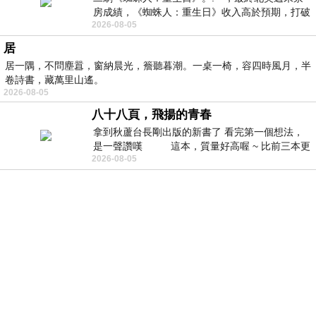
房成績，《蜘蛛人：重生日》收入高於預期，打破
2026-08-05
《復仇者聯盟：終局之戰》記錄，成為
居
居一隅，不問塵囂，窗納晨光，簷聽暮潮。一桌一椅，容四時風月，半
卷詩書，藏萬里山遙。
2026-08-05
八十八頁，飛揚的青春
拿到秋蘆台長剛出版的新書了 看完第一個想法，
是一聲讚嘆 這本，質量好高喔 ~ 比前三本更
2026-08-05
勝一