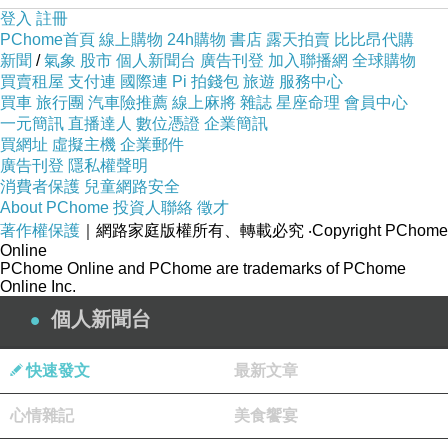
登入
註冊
PChome首頁
線上購物
24h購物
書店
露天拍賣
比比昂代購
新聞
/
氣象
股市
個人新聞台
廣告刊登
加入聯播網
全球購物
買賣租屋
支付連
國際連
Pi 拍錢包
旅遊
服務中心
買車
旅行團
汽車險推薦
線上麻將
雜誌
星座命理
會員中心
一元簡訊
直播達人
數位憑證
企業簡訊
買網址
虛擬主機
企業郵件
廣告刊登
隱私權聲明
消費者保護
兒童網路安全
About PChome
投資人聯絡
徵才
著作權保護
｜網路家庭版權所有、轉載必究
‧Copyright PChome
Online
PChome Online and PChome are trademarks of PChome
Online Inc.
個人新聞台
快速發文
最新文章
心情雜記
美食饗宴