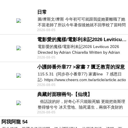
日常
圖/摩斯文/摩斯 今年初可可就跟我提她要離職了她
不當老師了所以今年暑假後她就不回學校了當時問
2026-08-05
她不是很喜歡幼幼班的小朋友嗎捨得不
電影愛的魔樣/電影利未記2026 Leviticus 2026
電影愛的魔樣/電影利未記2026 Leviticus 2026
Directed by Adrian Chiarella Written by Adrian
2026-08-05
Chiarella Starring Joe Bird
小護師番外章77 >家書 7 匱乏教育的深意
115.5.31 (同步存小番章77) 家書line 7 感恩日
記- https://www.cheers.com.tw/article/article.actio
2026-08-05
典藏封面聊兩句-【仙境】
俗話說的好，好奇心不只能殺死貓 更能把衛斯理
整得慘兮兮 冰天雪地、險死還生，兩個不貪財的
2026-08-05
人尋什麼寶？ 人家追尋愛情還
阿我阿龍 54