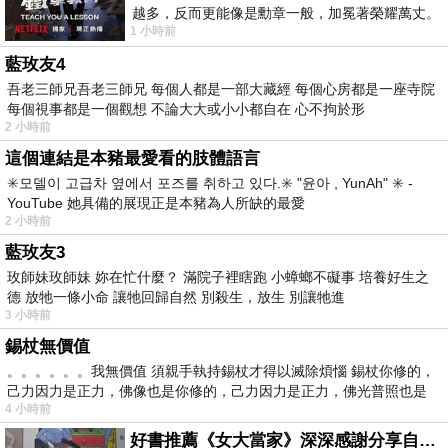
越多，反而更能像是勳章一般，加冕著榮耀萬丈。
1 小時前
習慣一如縱容，成了再難輕輕放下的罪證
藍玫友4
吾老三師兄吾老三師兄 每個人都是一部大藏經 每個心房都是一座寺院
每個視事都是一個觀想 不論大大或小小都自在 心不拘於形
2 小時前
這個連結是本豬最愛看的肢體語言
✳️모델이 고급차 옆에서 포즈를 취하고 있다.✳️ "윤아 , YunAh" ✳️ -
YouTube 她具備的展現正是本豬為人所缺的最愛
2 小時前
藍玫友3
玫師妹玫師妹 妳在忙什麼？ 滿院子裡瞎跑 小蟑螂不礙事 培養好生之
德 放牠一條小命 讓牠回歸自然 別殺生，放生 別讓牠進
3 小時前
錫杖無價值
。。。。。。我無價值 須親手執持錫杖才得以滅除煩惱 錫杖你修的，
己力因力是正力，佛像也是你修的，己力因力是正力，佛光普照也是
4 小時前
好書推薦《女大當家》深深感謝分享自己想法震撼讀者的作家，讓我看到不同樣貌的家庭！