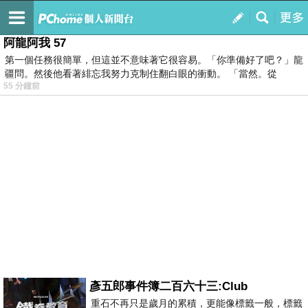
我的
最新文章
阿龍阿我 57
第一個任務很簡單，但這並不意味著它很容易。「你準備好了吧？」龍
疆問。然後他看著緋忘我努力克制住翻白眼的衝動。 「當然。從
55 分鐘前
彥五郎事件簿二百六十三:Club
重石不再只是歲月的累積，更能像標籤一般，標籤