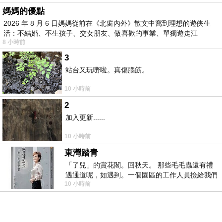
媽媽的優點
2026 年 8 月 6 日媽媽從前在《北窗內外》散文中寫到理想的遊俠生
活：不結婚、不生孩子、交女朋友、做喜歡的事業、單獨遊走江
8 小時前
湖⋯⋯，
3
站台又玩嘢啦。真傷腦筋。
10 小時前
2
加入更新......
10 小時前
東灣踏青
「了兒」的賞花閣。回秋天。 那些毛毛蟲還有禮
遇通道呢，如遇到。一個園區的工作人員撿給我們
10 小時前
細賞。