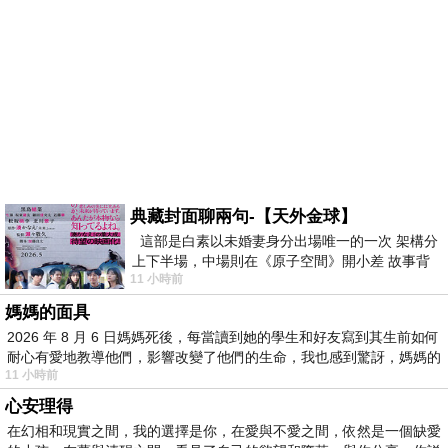
典藏封面聊兩句-【天外金球】
這部是白素以未婚妻身分出場唯一的一次 架構分
上下半場，中場則在《原子空間》開小差 故事背
11 小時前
景影射西藏境外流亡 地下組織
媽媽的面具
2026 年 8 月 6 日媽媽死後，每當讀到她的學生和好友寫到其生前如何
耐心有愛地教導他們，影響改變了他們的生命，我也感到驚訝，媽媽的
11 小時前
心安理得
在幻相和現實之間，我的選擇是你，在愛與不愛之間，依然是一個缺愛