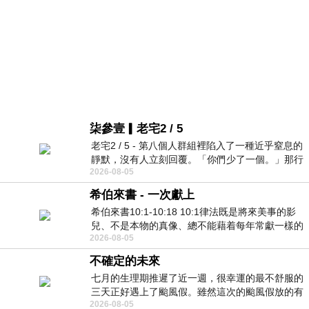
柒參壹▎老宅2 / 5
老宅2 / 5 - 第八個人群組裡陷入了一種近乎窒息的
靜默，沒有人立刻回覆。「你們少了一個。」那行
2026-08-05
字像一顆冰冷的鐵釘，硬生生刺進螢
希伯來書 - 一次獻上
希伯來書10:1-10:18 10:1律法既是將來美事的影
兒、不是本物的真像、總不能藉着每年常獻一樣的
2026-08-05
祭物、叫那近前來的人得以完全。 10
不確定的未來
七月的生理期推遲了近一週，很幸運的最不舒服的
三天正好遇上了颱風假。雖然這次的颱風假放的有
2026-08-05
點虛，因為風雨不大，但這也是最想要的