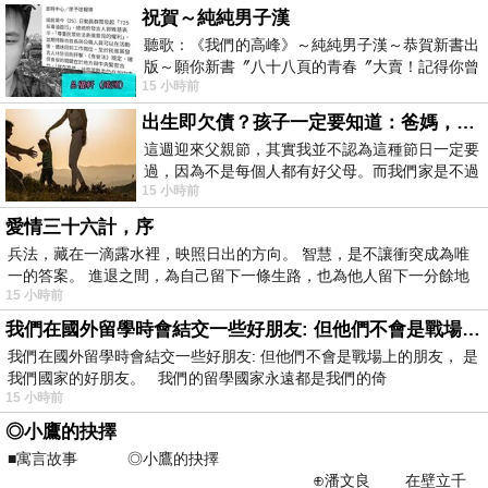
祝賀～純純男子漢
聽歌：《我們的高峰》～純純男子漢～恭賀新書出
版～願你新書〞八十八頁的青春〞大賣！記得你曾
15 小時前
經在我的版留言…「好讚的圖^^感覺大家
出生即欠債？孩子一定要知道：爸媽，其實我不欠你們
這週迎來父親節，其實我並不認為這種節日一定要
過，因為不是每個人都有好父母。而我們家是不過
15 小時前
節的，平時也沒什麼儀式感，生活趨近冷
愛情三十六計，序
兵法，藏在一滴露水裡，映照日出的方向。 智慧，是不讓衝突成為唯
一的答案。 進退之間，為自己留下一條生路，也為他人留下一分餘地
15 小時前
我們在國外留學時會結交一些好朋友: 但他們不會是戰場上的朋友
我們在國外留學時會結交一些好朋友: 但他們不會是戰場上的朋友， 是
我們國家的好朋友。 我們的留學國家永遠都是我們的倚
15 小時前
◎小鷹的抉擇
■寓言故事 ◎小鷹的抉擇
⊕潘文良 在壁立千