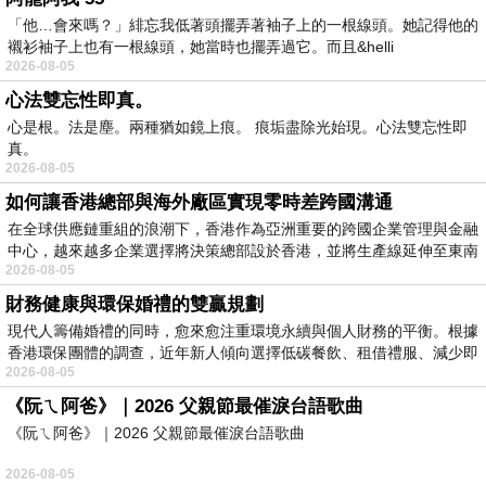
「他…會來嗎？」緋忘我低著頭擺弄著袖子上的一根線頭。她記得他的
襯衫袖子上也有一根線頭，她當時也擺弄過它。而且&helli
2026-08-05
心法雙忘性即真。
心是根。法是塵。兩種猶如鏡上痕。 痕垢盡除光始現。心法雙忘性即
真。
2026-08-05
如何讓香港總部與海外廠區實現零時差跨國溝通
在全球供應鏈重組的浪潮下，香港作為亞洲重要的跨國企業管理與金融
中心，越來越多企業選擇將決策總部設於香港，並將生產線延伸至東南
2026-08-05
財務健康與環保婚禮的雙贏規劃
現代人籌備婚禮的同時，愈來愈注重環境永續與個人財務的平衡。根據
香港環保團體的調查，近年新人傾向選擇低碳餐飲、租借禮服、減少即
2026-08-05
《阮ㄟ阿爸》｜2026 父親節最催淚台語歌曲
《阮ㄟ阿爸》｜2026 父親節最催淚台語歌曲
2026-08-05