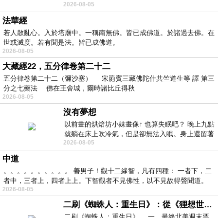
2026-08-05
題 : 記憶體即
法華經
若人散亂心。入於塔廟中。一稱南無佛。皆已成佛道。於諸過去佛。在
世或滅度。若有聞是法。皆已成佛道。
2026-08-05
大藏經22，五分律卷第二十二
五分律卷第二十二（彌沙塞） 宋罽賓三藏佛陀什共竺道生等 譯 第三
分之七藥法 佛在王舍城，爾時諸比丘得秋
2026-08-05
沒有夢想
以前畫的烘焙坊小妹畫像↑ 也算失眠吧？ 晚上九點
就躺在床上吹冷氣，但是卻無法入眠。身上還留著
2026-08-05
四點多跑的六公里的疲
中道
。。。。。。。。。。 善男子！觀十二緣智，凡有四種： 一者下，二
者中，三者上，四者上上。下智觀者不見佛性，以不見故得聲聞道。
2026-08-05
二刷《蜘蛛人：重生日》：從《狸想世界》到《怪奇物語》
二刷《蜘蛛人：重生日》。.一，最終北美週末票