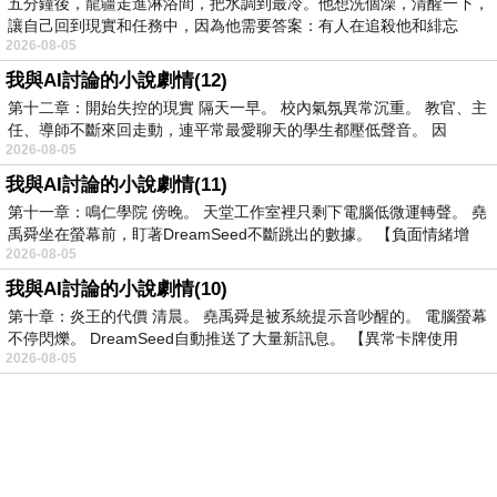
五分鐘後，龍疆走進淋浴間，把水調到最冷。他想洗個澡，清醒一下，
讓自己回到現實和任務中，因為他需要答案：有人在追殺他和緋忘
2026-08-05
我與AI討論的小說劇情(12)
第十二章：開始失控的現實 隔天一早。 校內氣氛異常沉重。 教官、主
任、導師不斷來回走動，連平常最愛聊天的學生都壓低聲音。 因
2026-08-05
我與AI討論的小說劇情(11)
第十一章：鳴仁學院 傍晚。 天堂工作室裡只剩下電腦低微運轉聲。 堯
禹舜坐在螢幕前，盯著DreamSeed不斷跳出的數據。 【負面情緒增
2026-08-05
我與AI討論的小說劇情(10)
第十章：炎王的代價 清晨。 堯禹舜是被系統提示音吵醒的。 電腦螢幕
不停閃爍。 DreamSeed自動推送了大量新訊息。 【異常卡牌使用
2026-08-05