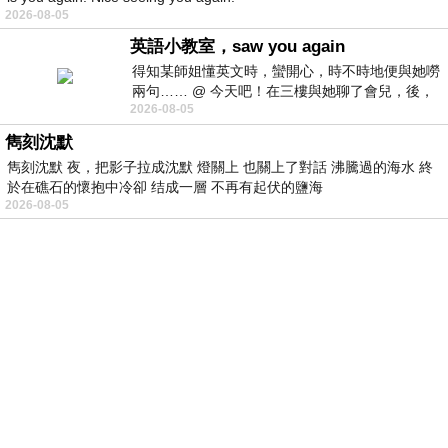
2026-08-05
英語小教室，saw you again
得知某師姐懂英文時，蠻開心，時不時地便與她嘮
兩句…… @ 今天吧！在三樓與她聊了會兒，後，
2026-08-05
下二樓居然又撞到她，於是
雋刻沈默
雋刻沈默 夜，把影子拉成沈默 燈關上 也關上了對話 沸騰過的海水 終
於在礁石的懷抱中冷卻 结成一層 不再有起伏的鹽海
2026-08-05