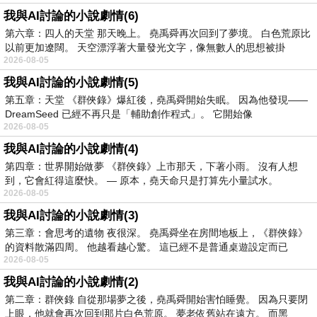
我與AI討論的小說劇情(6)
第六章：四人的天堂 那天晚上。 堯禹舜再次回到了夢境。 白色荒原比
以前更加遼闊。 天空漂浮著大量發光文字，像無數人的思想被掛
2026-08-05
我與AI討論的小說劇情(5)
第五章：天堂 《群俠錄》爆紅後，堯禹舜開始失眠。 因為他發現——
DreamSeed 已經不再只是「輔助創作程式」。 它開始像
2026-08-05
我與AI討論的小說劇情(4)
第四章：世界開始做夢 《群俠錄》上市那天，下著小雨。 沒有人想
到，它會紅得這麼快。 — 原本，堯天命只是打算先小量試水。
2026-08-05
我與AI討論的小說劇情(3)
第三章：會思考的遺物 夜很深。 堯禹舜坐在房間地板上，《群俠錄》
的資料散滿四周。 他越看越心驚。 這已經不是普通桌遊設定而已
2026-08-05
我與AI討論的小說劇情(2)
第二章：群俠錄 自從那場夢之後，堯禹舜開始害怕睡覺。 因為只要閉
上眼，他就會再次回到那片白色荒原。 夢老依舊站在遠方。 而黑