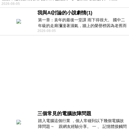
2026-08-05
我與AI討論的小說劇情(1)
第一章：袁年的最後一堂課 雨下得很大。 國中二
年級的走廊瀰漫著濕氣，牆上的榮譽榜因為老舊而
2026-08-05
微微捲起。 堯禹舜站在辦公室外，手
三個常見的電腦故障問題
踏入電腦這個行業 ，個人常碰到以下幾個電腦故
障問題 ~ 跟網友經驗分享。 一 、 記憶體接觸問