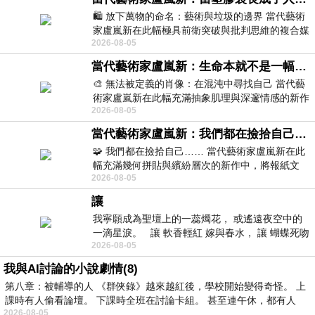
🛍️ 放下萬物的命名：藝術與垃圾的邊界 當代藝術
家盧嵐新在此幅極具前衛突破與批判思維的複合媒
2026-08-05
材新作中，直接將被大眾定義為廢棄物
當代藝術家盧嵐新：生命本就不是一幅能被定義的肖像，在混亂與交疊中拼湊完整的靈魂
🎨 無法被定義的肖像：在混沌中尋找自己 當代藝
術家盧嵐新在此幅充滿抽象肌理與深邃情感的新作
2026-08-05
中，以灰白為基底，交織著塗抹、刮擦與
當代藝術家盧嵐新：我們都在撿拾自己，將散落的情緒與碎片，拼回生命完整的輪廓
🧩 我們都在撿拾自己…… 當代藝術家盧嵐新在此
幅充滿幾何拼貼與繽紛層次的新作中，將報紙文
2026-08-05
字、彩色剪紙與明亮顏料層層
讓
我寧願成為聖壇上的一蕊燭花， 或遙遠夜空中的
一滴星淚。 讓 軟香輕紅 嫁與春水， 讓 蝴蝶死吻
2026-08-05
夏日最後一瓣玫瑰， 讓
我與AI討論的小說劇情(8)
第八章：被輔導的人 《群俠錄》越來越紅後，學校開始變得奇怪。 上
課時有人偷看論壇。 下課時全班在討論卡組。 甚至連午休，都有人
2026-08-05