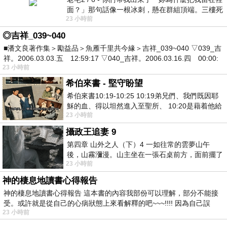
面？」那句話像一根冰刺，懸在群組頂端。三樓死
23 小時前
死盯著照片裡的人。那個人確實站在
◎吉祥_039~040
■潘文良著作集＞勵益品＞魚雁千里共今緣＞吉祥_039~040 ▽039_吉
祥。2006.03.03.五 12:59:17 ▽040_吉祥。2006.03.16.四 00:00:
23 小時前
希伯來書 - 堅守盼望
希伯來書10:19-10:25 10:19弟兄們、我們既因耶
穌的血、得以坦然進入至聖所、 10:20是藉着他給
23 小時前
我們開了一條又新又活的路從幔子經過
攝政王追妻 9
第四章 山外之人（下）4 一如往常的雲夢山午
後，山霧瀰漫。山主坐在一張石桌前方，面前擺了
23 小時前
一盤未下完的棋盤，還有一壺茶與兩只冒
神的棲息地讀書心得報告
神的棲息地讀書心得報告 這本書的內容我部份可以理解，部分不能接
受。或許就是從自己的心病狀態上來看解釋的吧~~~!!!! 因為自己誤
23 小時前