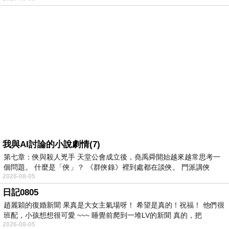
我與AI討論的小說劇情(7)
第七章：俠與殺人兇手 天堂公會成立後，堯禹舜開始越來越常思考一
個問題。 什麼是「俠」？ 《群俠錄》裡到處都在談俠。 門派講俠
2026-08-05
日記0805
趙麗穎的復婚新聞 果真是大女主氣場呀！ 希望是真的！祝福！ 他們很
班配，小孩想想很可愛 ~~~ 睡覺前爬到一堆LV的新聞 真的，把
2026-08-05