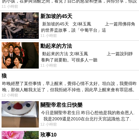
的小孩，在夢與清醒之間，看見了自己的慾望和墮落，與你分享，你説
11 小時前
新加坡的45天
新加坡的45天 文/林玉鳳 上一篇用佛得角
的世界盃故事，談「中葡平台」這
11 小時前
動起來的方法
動起來的方法 文/林玉鳳 上一篇說到靜
養夠了就要動。可很多人一聽
11 小時前
狼
昨晚經歷了某些事情，早上醒來，覺得心情不太好。坦白說，我覺得昨
晚，那個人離我太近了，但我拒絕不掉他，因此早上醒來會有罪惡感。
12 小時前
關聖帝君生日快樂
今日是關聖帝君生日.昨日心想他是我的救命恩人.
我是2009還是2010在台北行天宮認識他.忘了.
12 小時前
一個奇摩交友的網友學
玫事10