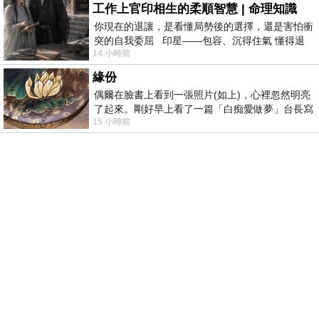
工作上官印相生的柔順智慧 | 命理知識
你現在的退讓，是看懂局勢後的選擇，還是害怕衝
突的自我委屈 印星——包容、沉得住氣 懂得退
14 小時前
一步觀察，不會
緣份
偶爾在臉書上看到一張照片(如上)，心裡忽然明亮
了起來。剛好早上看了一篇「白痴愛做夢」台長寫
15 小時前
的貼文，在回顧年輕時瘋狂愛上