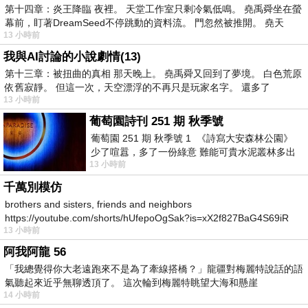
第十四章：炎王降臨 夜裡。 天堂工作室只剩冷氣低鳴。 堯禹舜坐在螢
幕前，盯著DreamSeed不停跳動的資料流。 門忽然被推開。 堯天
13 小時前
我與AI討論的小說劇情(13)
第十三章：被扭曲的真相 那天晚上。 堯禹舜又回到了夢境。 白色荒原
依舊寂靜。 但這一次，天空漂浮的不再只是玩家名字。 還多了
13 小時前
葡萄園詩刊 251 期 秋季號
葡萄園 251 期 秋季號 1 《詩寫大安森林公園》
少了喧囂，多了一份綠意 難能可貴水泥叢林多出
13 小時前
一
千萬別模仿
brothers and sisters, friends and neighbors
https://youtube.com/shorts/hUfepoOgSak?is=xX2f827BaG4S69iR
13 小時前
https
阿我阿龍 56
「我總覺得你大老遠跑來不是為了牽線搭橋？」龍疆對梅麗特說話的語
氣聽起來近乎無聊透頂了。 這次輪到梅麗特眺望大海和懸崖
14 小時前