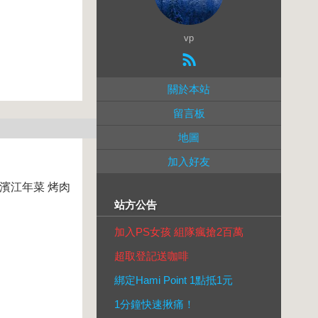
vp
關於本站
留言板
地圖
加入好友
濱江年菜 烤肉
站方公告
加入PS女孩 組隊瘋搶2百萬
超取登記送咖啡
綁定Hami Point 1點抵1元
1分鐘快速揪痛！