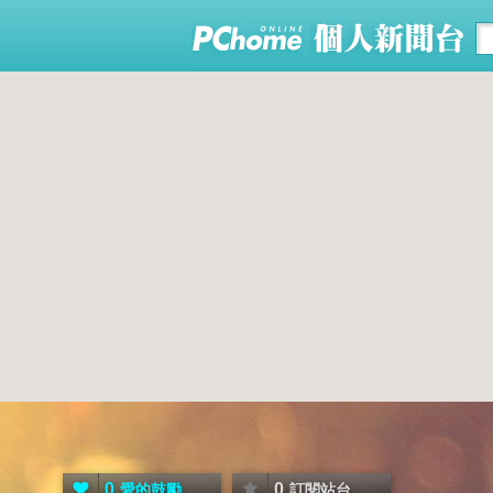
0
0
愛的鼓勵
訂閱站台