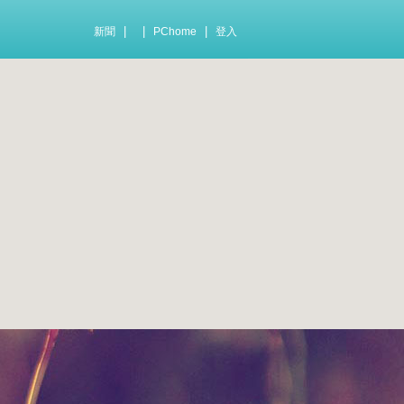
|
|
|
新聞
PChome
登入