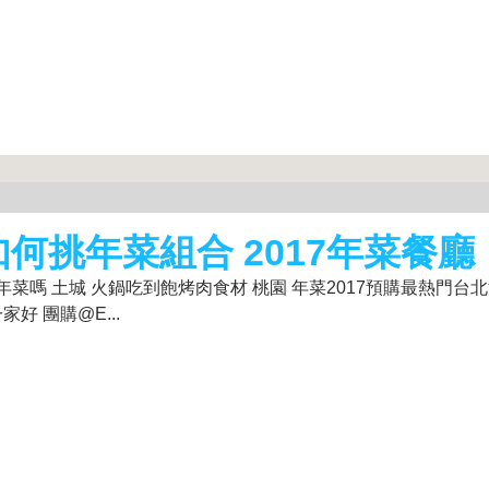
如何挑年菜組合 2017年菜餐廳
菜嗎 土城 火鍋吃到飽烤肉食材 桃園 年菜2017預購最熱門台北
好 團購@E...