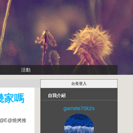
活動
幾家嗎
自我介紹
garrete70k2s
隆@E@燒烤推