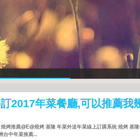
訂2017年菜餐廳,可以推薦我
 燒烤推薦@E@燒烤 基隆 年菜外送年菜線上訂購系統 燒烤 基
洲台中年菜推薦...