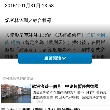
2015年01月31日 13:58
記者林佑珊／綜合報導
大陸影星范冰冰主演的《武媚娘傳奇》
海鮮吃到
飽 楊梅
（曾定名為《武則天》）播出後，在兩岸
掀起「媚娘潮」，討論度居高不下，劇中各式穿
幫畫面還不斷被網友翻出。不過，繼上回因為爆
繼續閱讀
乳畫面「有礙健康」遭到當地相關單位勒令停播
後，復播不僅被抓到尼姑都是「塞蘋果的男人」
你可能感興趣的文章
飾演，連大臣下跪露大腿的走光畫面也在網路瘋
傳。
歐洲浪遊一個月 - 中途短暫停留德國
德國原先並不在我們的行程計畫中 只有計畫過境
北部的漢堡市 後因天色已昏暗 故臨時決定在漢
▲▼《武媚娘》由范冰冰主演，播出後討論度極
3 小時前
堡市吃晚餐和過夜
高，中，大臣長孫無忌蹲下大腿走光的截圖畫