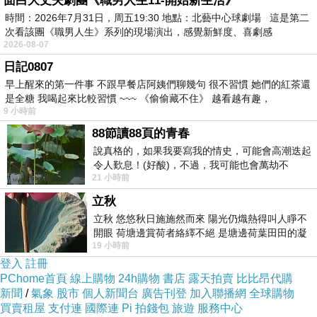
面白大丈夫劇團《職男人生11-開始新生活》
面，很快就在網路四散。（圖／翻攝自《新浪視
時間：2026年7月31日，周五19:30 地點：北藝中心球劇場 這是第二
次看該團《職男人生》系列的現場演出，感覺新鮮度、喜劇感
頻》、翻攝《網易娛樂》、新浪微博）
2026-08-07
日記0807
《武媚娘》近日播出的集數中，有眼尖的網友發
早上醒來的第一件事 不跟早餐店阿姨們聊幾句 很不習慣 她們的紅茶還
是全糖 我喝起來比較習慣 ~~~ 《偷偷藏不住》 越看越有趣，
現，一幕群臣上朝準備跪安的場景中，由演員王
9 小時前
繪春飾演的「長孫無忌」大人，竟在跪下的一瞬
88節讀88頁的青春
間，撩起衣服下襬，竟露出光溜溜的大腿，截圖
說真格的，如果我要寫我的情史，可能會高潮迭起
畫面一曝光，很快就在網路瘋傳。由於當初該劇
令人歎息！(好酸)，不過，我可能也會萬劫不
21 小時前
復...，每天跪鍵盤還是被判了花心的罪
因為露奶「尺度」太大，一度遭到當地相關單位
立秋
禁播，最後爆乳畫面全被剪光光才得以復播，因
立秋 悠悠秋日施施然而來 陽光仍熾熱得叫人睜不
此這回尺度又有「新突破」，讓許多網友忍不住
開眼 荷塘邊賞荷者絡繹不絕 是塘邊荷葉田田的凝
19 小時前
望 風中飄逸的是映日荷花別樣紅
調侃「褲子呢？」還有人語帶嘲諷地說，「長孫
登入
註冊
褲子都脫了，說好的露胸呢？」引發熱烈迴響。
PChome首頁
線上購物
24h購物
書店
露天拍賣
比比昂代購
新聞
/
氣象
股市
個人新聞台
廣告刊登
加入聯播網
全球購物
買賣租屋
支付連
國際連
Pi 拍錢包
旅遊
服務中心
▼《武媚娘》大臣沒穿褲子走光畫面。（影音來