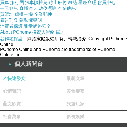
買車
旅行團
汽車險推薦
線上麻將
雜誌
星座命理
會員中心
自《新浪視頻》，如遭移除請見諒。）
一元簡訊
直播達人
數位憑證
企業簡訊
買網址
虛擬主機
企業郵件
廣告刊登
隱私權聲明
(記者黃秀麗新北報導)為推動性別工作平權，並
消費者保護
兒童網路安全
About PChome
投資人聯絡
徵才
協助勞工朋友在家庭與工作生活間取得平?，新
著作權保護
｜網路家庭版權所有、轉載必究
‧Copyright PChome
北市勞工局積極輔導企業設置哺（集）
新竹 火鍋
Online
PChome Online and PChome are trademarks of PChome
推薦
乳室、托兒設施或措施，最高補助可達200
Online Inc.
萬元，106年第1期自即日起受理至2月28日止，
個人新聞台
歡迎轄內事業單位提出申請。勞工局期待與雇主
共同解決員工托育照顧問題，打造健全的職場與
快速發文
最新文章
家庭生活。
心情雜記
美食饗宴
勞工局長謝政達表示，新北市每年均訂有相關經
藝文欣賞
旅遊玩家
費補助計畫，只要是登記在新北市的事業單位有
社會萬象
影視娛樂
意願設立托嬰中心或幼兒園等托兒設施，勞工局
將聯合勞動部給予經費補助，當年度最高200萬