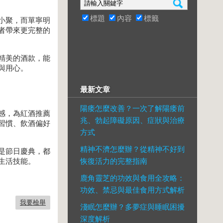
標題
內容
標籤
小聚，而單寧明
者帶來更完整的
精美的酒款，能
與用心。
最新文章
陽痿怎麼改善？一次了解陽痿前
感，為紅酒推薦
兆、勃起障礙原因、症狀與治療
習慣、飲酒偏好
方式
精神不濟怎麼辦？從精神不好到
是節日慶典，都
恢復活力的完整指南
生活技能。
鹿角靈芝的功效與食用全攻略：
功效、禁忌與最佳食用方式解析
我要檢舉
淺眠怎麼辦？多夢症與睡眠困擾
深度解析