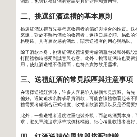
酒款，也讓送禮紅酒的意義更具針對性和實用性。
二、挑選紅酒送禮的基本原則
挑選紅酒送禮首先要考慮收禮者的偏好與場合的性質。送
來說，對於不熟悉酒款的收禮者，選擇口感柔順、易飲的
格明確、具有層次感的酒款，顯示送禮者的用心與品味。
除了酒款本身，挑選紅酒送禮還要考慮酒瓶包裝和外觀設
打開禮物時感受到誠意與心意。此外，挑選紅酒時也要留
用，使紅酒送禮不僅體面，也符合實際飲用需求。
三、送禮紅酒的常見誤區與注意事項
在選擇送禮紅酒時，許多人容易陷入幾個常見誤區。首先
偏好。過於追求名牌或昂貴酒款，可能會讓禮物看起來不
禮需要考慮場合正式程度、收禮者飲酒習慣以及是否需要
此外，一些送禮者過度注重包裝外觀，而忽略酒質本身，
求，避免單純追求浮華或價格標籤。細心考量收禮者喜好
四、紅酒送禮的風格與搭配建議