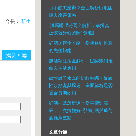
睡不飽怎麼辦？全面解析睡眠困
擾與改善策略
台長：
新生
深層睡眠時間全解析：掌握真
正恢復身心的睡眠關鍵
紅酒送禮全攻略：從挑選到推薦
的完整指南
我要回應
無酒精紅酒全解析：從認識到推
薦與生活應用
鹼性離子水真的比較好嗎？從鹼
性水好處與壞處，全面解析是否
適合長期飲用
紅酒推薦怎麼選？從平價到高
級，一次搞懂好喝的紅酒與葡萄
酒推薦重點
文章分類