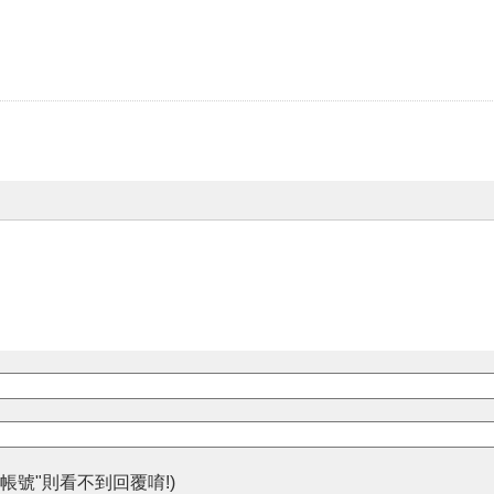
帳號"則看不到回覆唷!)