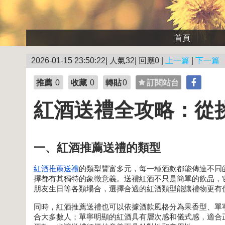
首頁
2026-01-15 23:50:22| 人氣32| 回應0 |
上一篇
|
下一篇
推薦
0
收藏
0
轉貼
0
訂閱站台
紅酒送禮全攻略：從
一、紅酒推薦送禮的類型
紅酒推薦送禮
的類型豐富多元，每一種酒款都能傳達不同
擇都有其獨特的象徵意義。送禮紅酒不只是簡單的飲品，
朋友生日等各類場合，選擇合適的紅酒類型能讓禮物更有
同時，紅酒推薦送禮也可以依據酒款風格分為果香型、單
合大多數人；單寧明顯的紅酒具有層次感和儀式感，適合