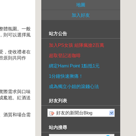
地圖
加入好友
整體氛圍。一般
站方公告
，則可以選擇風
加入PS女孩 組隊瘋搶2百萬
受，使收禮者在
超取登記送咖啡
些原則共同作
綁定Hami Point 1點抵1元
1分鐘快速揪痛！
成為獨立小姐的滾錢心法
實際需求與口味
成尷尬。紅酒送
好友列表
好友的新聞台Blog
、酒質和場合需
站內搜尋