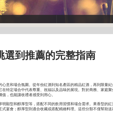
挑選到推薦的完整指南
的心意和場合氛圍。從年份紅酒到知名產區的精品紅酒，再到限量紀
它在特定場合中代表尊重、祝福以及品味的展現。對於商務、家庭聚
價值，也能讓收禮者感受到用心。
寧明顯型和醇厚型等，搭配不同的飲用習慣和場合需求。果香型的紅
正式宴會；醇厚型則適合收藏或搭配精緻料理。這些分類不僅幫助送