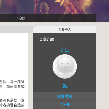
活動
自我介紹
新生
念款，每一種選
會、節日慶典或
關於本站
酒清爽易飲，適
留言板
禮者挑選合適的