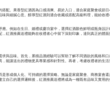
的搭配。果香型紅酒因為口感清爽、易於入口，適合家庭聚會或節日
品味與細膩心意。醇厚型紅酒則適合收藏或搭配高級料理，能給收禮
呼應。例如在生日、婚禮或慶功宴中，選擇紅酒顏色鮮明或瓶身設計
配，紅酒推薦送禮能夠在收禮者心中留下深刻印象，達到真正的體面
需求與品味。首先，累積品酒經驗可以幫助了解不同酒款的風格和口
異，能讓送出的禮物更具專業感和針對性。再者，考慮收禮者的生活
而是形成個人化、可持續的選擇策略。無論是家庭聚會、商務宴會還
建立自己的選擇邏輯後，紅酒推薦送禮將成為一種既有品味又實用的