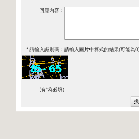
回應內容：
* 請輸入識別碼：
請輸入圖片中算式的結果(可能為0
(有*為必填)