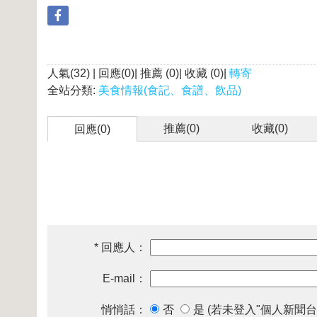
人氣(32) | 回應(0)| 推薦 (
0
)| 收藏 (
0
)|
轉寄
全站分類:
美食情報(食記、食譜、飲品)
推薦(
0
)
收藏(
0
)
回應(0)
* 回應人：
E-mail：
悄悄話：
否
是 (若未登入"個人新聞台