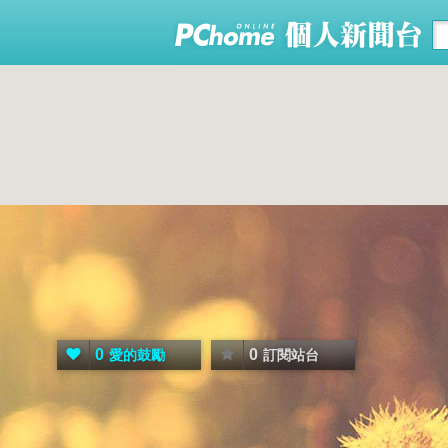
0
0
愛的鼓勵
訂閱站台