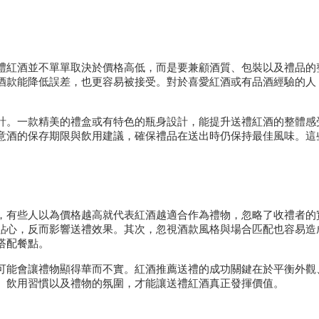
禮紅酒並不單單取決於價格高低，而是要兼顧酒質、包裝以及禮品的
酒款能降低誤差，也更容易被接受。對於喜愛紅酒或有品酒經驗的人
計。一款精美的禮盒或有特色的瓶身設計，能提升送禮紅酒的整體感
意酒的保存期限與飲用建議，確保禮品在送出時仍保持最佳風味。這
，有些人以為價格越高就代表紅酒越適合作為禮物，忽略了收禮者的
貼心，反而影響送禮效果。其次，忽視酒款風格與場合匹配也容易造
搭配餐點。
可能會讓禮物顯得華而不實。紅酒推薦送禮的成功關鍵在於平衡外觀
、飲用習慣以及禮物的氛圍，才能讓送禮紅酒真正發揮價值。