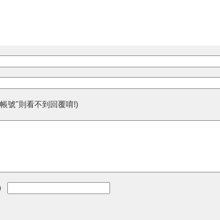
帳號"則看不到回覆唷!)
)