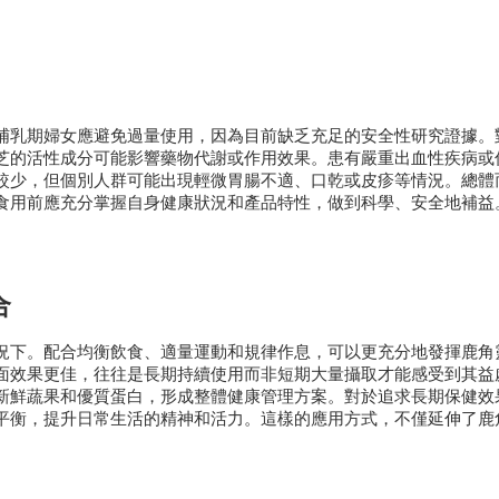
哺乳期婦女應避免過量使用，因為目前缺乏充足的安全性研究證據。
芝的活性成分可能影響藥物代謝或作用效果。患有嚴重出血性疾病或
較少，但個別人群可能出現輕微胃腸不適、口乾或皮疹等情況。總體
食用前應充分掌握自身健康狀況和產品特性，做到科學、安全地補益
合
況下。配合均衡飲食、適量運動和規律作息，可以更充分地發揮鹿角
面效果更佳，往往是長期持續使用而非短期大量攝取才能感受到其益
新鮮蔬果和優質蛋白，形成整體健康管理方案。對於追求長期保健效
平衡，提升日常生活的精神和活力。這樣的應用方式，不僅延伸了鹿