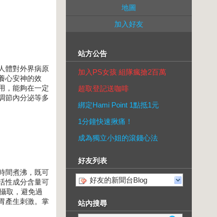
地圖
加入好友
站方公告
人體對外界病原
加入PS女孩 組隊瘋搶2百萬
養心安神的效
用，能夠在一定
超取登記送咖啡
調節內分泌等多
綁定Hami Point 1點抵1元
1分鐘快速揪痛！
成為獨立小姐的滾錢心法
好友列表
時間煮沸，既可
好友的新聞台Blog
活性成分含量可
明攝取，避免過
胃產生刺激。掌
站內搜尋