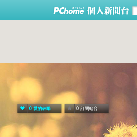
0
0
愛的鼓勵
訂閱站台