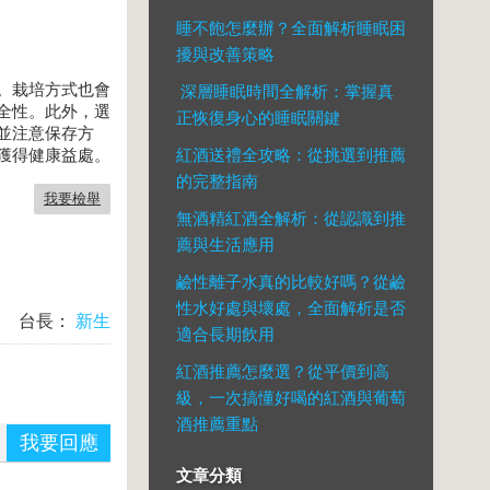
睡不飽怎麼辦？全面解析睡眠困
擾與改善策略
。栽培方式也會
深層睡眠時間全解析：掌握真
全性。此外，選
正恢復身心的睡眠關鍵
並注意保存方
紅酒送禮全攻略：從挑選到推薦
獲得健康益處。
的完整指南
我要檢舉
無酒精紅酒全解析：從認識到推
薦與生活應用
鹼性離子水真的比較好嗎？從鹼
性水好處與壞處，全面解析是否
台長：
新生
適合長期飲用
紅酒推薦怎麼選？從平價到高
級，一次搞懂好喝的紅酒與葡萄
酒推薦重點
我要回應
文章分類