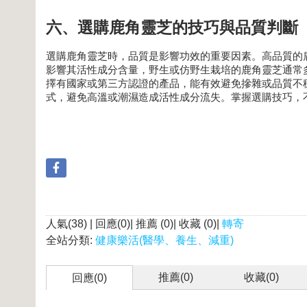
六、選購鹿角靈芝的技巧與品質判斷
選購鹿角靈芝時，品質是影響功效的重要因素。高品質的
影響其活性成分含量，野生或仿野生栽培的鹿角靈芝通常
擇有國家或第三方認證的產品，能有效避免摻雜或品質不
式，避免高溫或潮濕造成活性成分流失。掌握選購技巧，
人氣(38) | 回應(0)| 推薦 (
0
)| 收藏 (
0
)|
轉寄
全站分類:
健康樂活(醫學、養生、減重)
推薦(
0
)
收藏(
0
)
回應(0)