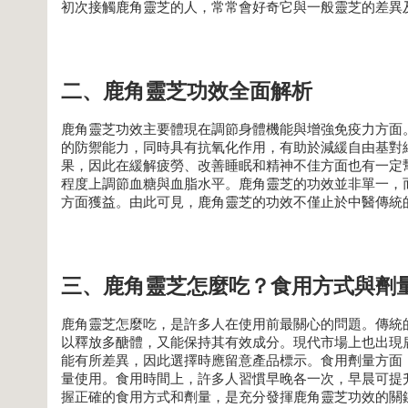
初次接觸鹿角靈芝的人，常常會好奇它與一般靈芝的差異
二、鹿角靈芝功效全面解析
鹿角靈芝功效主要體現在調節身體機能與增強免疫力方面
的防禦能力，同時具有抗氧化作用，有助於減緩自由基對
果，因此在緩解疲勞、改善睡眠和精神不佳方面也有一定
程度上調節血糖與血脂水平。鹿角靈芝的功效並非單一，
方面獲益。由此可見，鹿角靈芝的功效不僅止於中醫傳統
三、鹿角靈芝怎麼吃？食用方式與劑
鹿角靈芝怎麼吃，是許多人在使用前最關心的問題。傳統
以釋放多醣體，又能保持其有效成分。現代市場上也出現
能有所差異，因此選擇時應留意產品標示。食用劑量方面，
量使用。食用時間上，許多人習慣早晚各一次，早晨可提
握正確的食用方式和劑量，是充分發揮鹿角靈芝功效的關