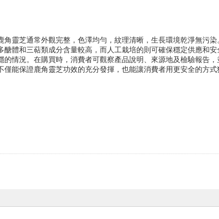
鹿角靈芝通常外觀完整，色澤均勻，紋理清晰，生長環境乾淨無污染
多醣體和三萜類成分含量較高，而人工栽培的則可確保穩定供應和安
穩的情況。在購買時，消費者可觀察產品說明、來源地及檢驗報告，
不僅能保證鹿角靈芝功效的充分發揮，也能讓消費者用更安全的方式