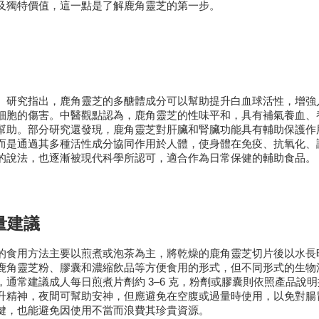
及獨特價值，這一點是了解鹿角靈芝的第一步。
。研究指出，鹿角靈芝的多醣體成分可以幫助提升白血球活性，增強
細胞的傷害。中醫觀點認為，鹿角靈芝的性味平和，具有補氣養血、
幫助。部分研究還發現，鹿角靈芝對肝臟和腎臟功能具有輔助保護作
而是通過其多種活性成分協同作用於人體，使身體在免疫、抗氧化、
的說法，也逐漸被現代科學所認可，適合作為日常保健的輔助食品。
量建議
的食用方法主要以煎煮或泡茶為主，將乾燥的鹿角靈芝切片後以水長
鹿角靈芝粉、膠囊和濃縮飲品等方便食用的形式，但不同形式的生物
通常建議成人每日煎煮片劑約 3–6 克，粉劑或膠囊則依照產品說
升精神，夜間可幫助安神，但應避免在空腹或過量時使用，以免對腸
鍵，也能避免因使用不當而浪費其珍貴資源。