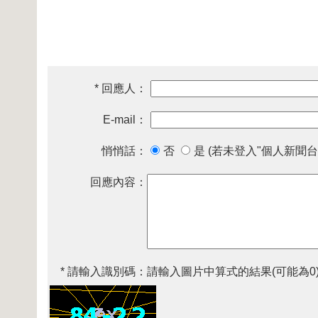
* 回應人：
E-mail：
悄悄話：
否
是 (若未登入"個人新聞台
回應內容：
* 請輸入識別碼：
請輸入圖片中算式的結果(可能為0