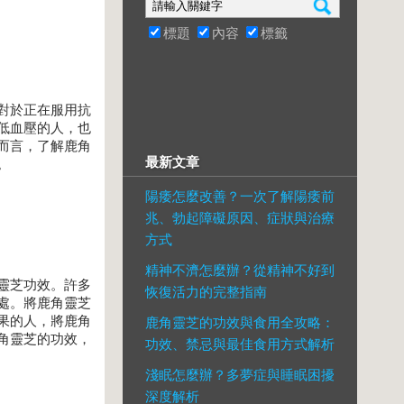
標題
內容
標籤
對於正在服用抗
低血壓的人，也
而言，了解鹿角
最新文章
。
陽痿怎麼改善？一次了解陽痿前
兆、勃起障礙原因、症狀與治療
方式
精神不濟怎麼辦？從精神不好到
靈芝功效。許多
恢復活力的完整指南
處。將鹿角靈芝
果的人，將鹿角
鹿角靈芝的功效與食用全攻略：
角靈芝的功效，
功效、禁忌與最佳食用方式解析
淺眠怎麼辦？多夢症與睡眠困擾
深度解析