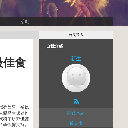
活動
自我介紹
新生
最佳食
增強體質、補氣
關於本站
人體產生保健作
代科學研究也證
留言板
科學依據支持。