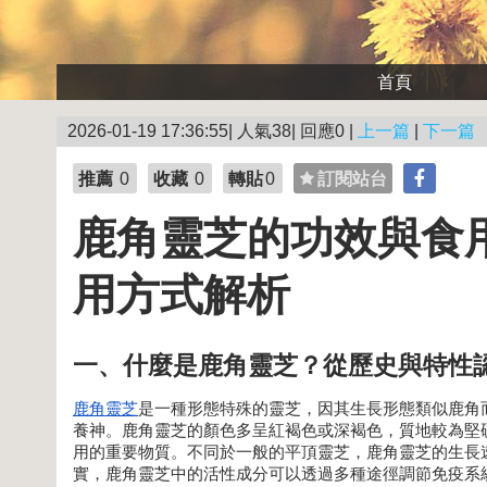
首頁
2026-01-19 17:36:55| 人氣38| 回應0 |
上一篇
|
下一篇
推薦
0
收藏
0
轉貼
0
訂閱站台
鹿角靈芝的功效與食
用方式解析
一、什麼是鹿角靈芝？從歷史與特性
鹿角靈芝
是一種形態特殊的靈芝，因其生長形態類似鹿角
養神。鹿角靈芝的顏色多呈紅褐色或深褐色，質地較為堅
用的重要物質。不同於一般的平頂靈芝，鹿角靈芝的生長
實，鹿角靈芝中的活性成分可以透過多種途徑調節免疫系