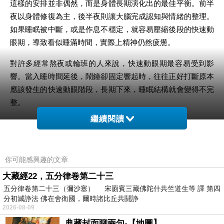
這樣的安排並非偶然，而是身體長期演化出的最佳平衡。前半
夜以身體修復為主，後半夜則讓大腦完成認知與情緒的整理。
如果睡眠被中斷，或是作息不穩定，就容易壓縮後段的快速動
眼期，導致看似睡滿時間，實際上精神仍然疲憊。
對許多經常熬夜或輪班的人來說，快速動眼期最容易受到影
響。當入睡時間延後，鬧鐘卻固定響起時，往往正好打斷原本
應該發生的快速動眼階段，長期下來，睡眠結構就會變得不完
整。
繼續閱讀
三、快速動眼期睡眠品質與做夢的真正
關係
你可能感興趣的文章
不少人會用「有沒有做夢」來判斷睡得好不好，但事實上，真
大藏經22，五分律卷第二十三
正關鍵的是快速動眼期睡眠品質，而不是單純是否記得夢境。
五分律卷第二十三（彌沙塞） 宋罽賓三藏佛陀什共竺道生等 譯 第四
分初滅諍法 佛在舍衛國，爾時諸比丘共鬪諍
每個人幾乎每天都會進入快速動眼期，只是未必能清楚回憶夢
2026-08-09
的內容。當快速動眼期穩定且連續，大腦能順利完成資訊整
典藏封面聊兩句-【地圖】