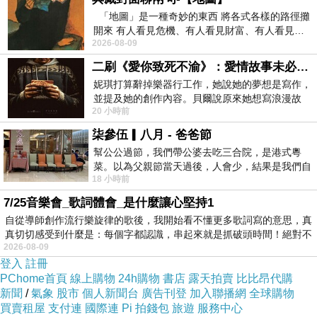
合，即使醒來後不記得夢境，仍會感覺精神相對清爽。
「地圖」是一種奇妙的東西 將各式各樣的路徑攤
開來 有人看見危機、有人看見財富、有人看見…
快速動眼期睡眠品質良好時，大腦會將短期記憶轉換為長期記
2026-08-09
從中可以發掘出不同的
憶，同時重新整理情緒反應，降低壓力殘留。反之，若快速動
二刷《愛你致死不渝》：愛情故事未必是浪漫故事
眼期反覆被中斷，大腦的整理工作就像被迫中途停工，容易出
妮琪打算辭掉樂器行工作，她說她的夢想是寫作，
現注意力不集中、情緒波動或記憶力下降的情形。
並提及她的創作內容。貝爾說原來她想寫浪漫故
20 小時前
事，妮琪回應：「不是浪漫故事，是愛情
這也是為什麼有些人即使睡了七、八個小時，隔天仍感到疲
柒參伍▎八月 - 爸爸節
倦。問題不在睡眠時數，而在於快速動眼期是否完整。真正優
幫公公過節，我們帶公婆去吃三合院，是港式粵
質的睡眠，往往來自於後半夜那幾段不被打擾的快速動眼期。
菜。以為父親節當天過後，人會少，結果是我們自
18 小時前
己想多了。人陸續地進，滿滿都是人，個人
四、快速動眼期好處對大腦與心理狀態
7/25音樂會_歌詞體會_是什麼讓心堅持1
的影響
自從導師創作流行樂旋律的歌後，我開始看不懂更多歌詞寫的意思，真
真切切感受到什麼是：每個字都認識，串起來就是抓破頭時間！絕對不
2026-08-09
深入理解快速動眼期好處，可以幫助我們重新定義「休息」的
登入
註冊
意義。對大腦而言，快速動眼期是進行高階整合的重要時段。
PChome首頁
線上購物
24h購物
書店
露天拍賣
比比昂代購
新聞
/
氣象
股市
個人新聞台
廣告刊登
加入聯播網
全球購物
白天累積的學習內容、工作資訊與人際互動經驗，會在這個階
買賣租屋
支付連
國際連
Pi 拍錢包
旅遊
服務中心
段被重新編排，形成更穩固的記憶結構。