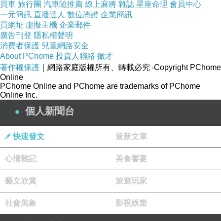
買車
旅行團
汽車險推薦
線上麻將
雜誌
星座命理
會員中心
一元簡訊
直播達人
數位憑證
企業簡訊
除了記憶力之外，快速動眼期好處也明顯反映在情緒層面。研
買網址
虛擬主機
企業郵件
究發現，人在快速動眼期中，大腦會降低情緒中樞的過度反
廣告刊登
隱私權聲明
應，讓情緒記憶在不再伴隨強烈壓力的情況下被保存。這也是
消費者保護
兒童網路安全
About PChome
為什麼睡眠品質良好的人，通常在面對壓力時更具彈性，不容
投資人聯絡
徵才
著作權保護
｜網路家庭版權所有、轉載必究
‧Copyright PChome
易因小事而情緒失控。
Online
PChome Online and PChome are trademarks of PChome
從創造力的角度來看，快速動眼期也扮演關鍵角色。許多靈感
Online Inc.
與新想法，正是在這種半清醒、半夢境的狀態中誕生。當大腦
個人新聞台
暫時脫離邏輯限制，反而更容易產生跨領域的連結，這也是不
少創作者特別重視睡眠品質的原因。
快速發文
最新文章
五、快速動眼期不足對日常生活的長期
心情雜記
美食饗宴
影響
藝文欣賞
旅遊玩家
當快速動眼期長期不足，影響往往不是立刻顯現，而是逐漸累
社會萬象
影視娛樂
積。初期可能只是覺得注意力變差、學習效率下降，接著開始