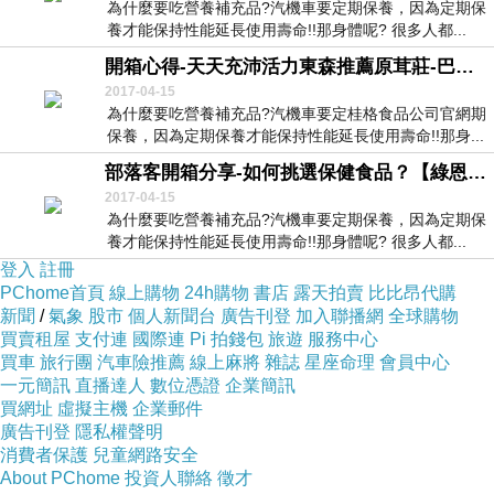
為什麼要吃營養補充品?汽機車要定期保養，因為定期保
養才能保持性能延長使用壽命!!那身體呢? 很多人都...
開箱心得-天天充沛活力東森推薦原茸莊-巴西蘑菇養生飲(15包入-盒,共1盒)
2017-04-15
為什麼要吃營養補充品?汽機車要定桂格食品公司官網期
保養，因為定期保養才能保持性能延長使用壽命!!那身...
部落客開箱分享-如何挑選保健食品？【綠恩生醫】月來月順利-每日鐵複方加強錠9入組
2017-04-15
為什麼要吃營養補充品?汽機車要定期保養，因為定期保
養才能保持性能延長使用壽命!!那身體呢? 很多人都...
登入
註冊
PChome首頁
線上購物
24h購物
書店
露天拍賣
比比昂代購
新聞
/
氣象
股市
個人新聞台
廣告刊登
加入聯播網
全球購物
買賣租屋
支付連
國際連
Pi 拍錢包
旅遊
服務中心
買車
旅行團
汽車險推薦
線上麻將
雜誌
星座命理
會員中心
一元簡訊
直播達人
數位憑證
企業簡訊
買網址
虛擬主機
企業郵件
廣告刊登
隱私權聲明
消費者保護
兒童網路安全
About PChome
投資人聯絡
徵才