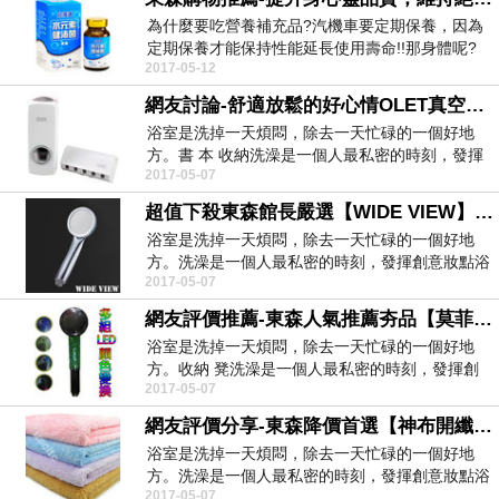
為什麼要吃營養補充品?汽機車要定期保養，因為
定期保養才能保持性能延長使用壽命!!那身體呢?
2017-05-12
很多人都...
網友討論-舒適放鬆的好心情OLET真空擠壓自動擠牙膏器附牙刷掛架(OLET)
浴室是洗掉一天煩悶，除去一天忙碌的一個好地
方。書 本 收納洗澡是一個人最私密的時刻，發揮
2017-05-07
創意妝點浴室...
超值下殺東森館長嚴選【WIDE VIEW】超薄超輕蓮蓬頭蛇管組(OY-SH01-P)
浴室是洗掉一天煩悶，除去一天忙碌的一個好地
方。洗澡是一個人最私密的時刻，發揮創意妝點浴
2017-05-07
室，除了洗去煩...
網友評價推薦-東森人氣推薦夯品【莫菲思】神手 LED彩色鑽蓮蓬頭
浴室是洗掉一天煩悶，除去一天忙碌的一個好地
方。收納 凳洗澡是一個人最私密的時刻，發揮創
2017-05-07
意妝點浴室，除...
網友評價分享-東森降價首選【神布開纖紗系列】擦髮巾-枕巾(50-90cm)
浴室是洗掉一天煩悶，除去一天忙碌的一個好地
方。洗澡是一個人最私密的時刻，發揮創意妝點浴
2017-05-07
室，除了洗去煩...