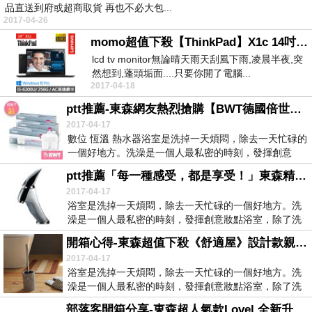
品直送到府或超商取貨 再也不必大包...
2017-04-26
momo超值下殺【ThinkPad】X1c 14吋輕薄碳纖維FHD筆電(i5-6200U-8G-256G-Win10 Pro)
lcd tv monitor無論晴天雨天刮風下雨,凌晨半夜,突
然想到,蓬頭垢面....只要你開了電腦...
2017-04-18
ptt推薦-東森網友熱烈搶購【BWT德國倍世】Mg2+鎂離子8周長效濾芯(九入組)
2017-04-17
數位 恆溫 熱水器浴室是洗掉一天煩悶，除去一天忙碌的
一個好地方。洗澡是一個人最私密的時刻，發揮創意
妝...
ptt推薦「每一種感受，都是享受！」東森精選【Aberdeen】面盆龍頭組(AV-3187)
2017-04-17
浴室是洗掉一天煩悶，除去一天忙碌的一個好地方。洗
澡是一個人最私密的時刻，發揮創意妝點浴室，除了洗
去煩...
開箱心得-東森超值下殺《舒適屋》設計款親水泥-馬桶刷架組
2017-04-17
浴室是洗掉一天煩悶，除去一天忙碌的一個好地方。洗
澡是一個人最私密的時刻，發揮創意妝點浴室，除了洗
去煩...
部落客開箱分享-東森超人氣款Lovel 全新升級第二代馬卡龍長絨毛纖維毛巾(梅果粉)