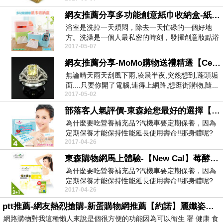
網友推薦分享多功能創意紙巾收納盒-紙巾盒 (3色可選)
浴室是洗掉一天煩悶，除去一天忙碌的一個好地
方。洗澡是一個人最私密的時刻，發揮創意妝點浴
2017-05-07
室，除了洗去煩...
網友推薦分享-MoMo購物送禮精選【Celosa珠寶】-久久情定彩黃晶鑽戒指
無論晴天雨天刮風下雨,凌晨半夜,突然想到,蓬頭垢
面....只要你開了電腦,連得上網路,想逛街購物,隨...
2017-05-02
部落客人氣評價-東森給您最好的選擇【UNISKIN零机齡】無添加 膠原亮妍素(含榖胱甘-)-4盒-共80包
為什麼要吃營養補充品?汽機車要定期保養，因為
定期保養才能保持性能延長使用壽命!!那身體呢?
2017-04-26
很多人都...
東森購物網馬上體驗-【New Cal】莓酵纖飲極致窕戰組(2入贈孅S1入)
為什麼要吃營養補充品?汽機車要定期保養，因為
定期保養才能保持性能延長使用壽命!!那身體呢?
2017-04-26
很多人都...
ptt推薦-網友熱烈搶購-新蛋購物網推薦【約諾】麗孅姿白腎豆膠囊(100顆-瓶)
網路購物對我這種懶人來說是個很方便的功能因為可以衛生 署 健康 食