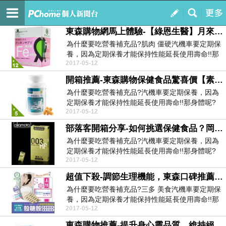
購物情報網
訂閱
我的
東森購物網馬上體驗-【綠恩生醫】月來月順利-每日鐵複方加強錠12入組
為什麼要吃營養補充品?肌肉 僵硬汽機車要定期保
養，因為定期保養才能保持性能延長使用壽命!!那
2017-05-12
身體呢?...
開箱推薦-東森購物保健食品驚喜價【素天堂】男性綜合維他命(5瓶優惠組)
為什麼要吃營養補充品?汽機車要定期保養，因為
定期保養才能保持性能延長使用壽命!!那身體呢?
2017-05-12
很多人都...
部落客開箱分享-如何挑選保健食品？岡本003－RF極薄貼身保險套（6入裝）
為什麼要吃營養補充品?汽機車要定期保養，因為
定期保養才能保持性能延長使用壽命!!那身體呢?
2017-05-12
很多人都...
超值下殺-調節生理機能，東森口碑推薦【美陸生技AWBIO】超強第六代深海蟹殼素(殼糖胺)【60粒-盒】
為什麼要吃營養補充品?三多 美食汽機車要定期保
養，因為定期保養才能保持性能延長使用壽命!!那
2017-05-12
身體呢?...
東森購物推薦-提升身心靈品質，維持絕佳狀態-【裕強生技】北海道水元素健沛菌(90粒-瓶)