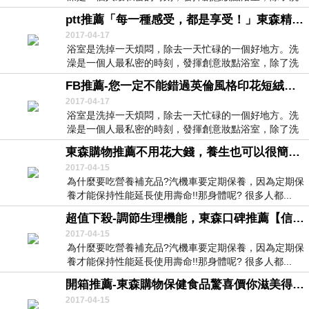
去煩...
ptt推薦「每一種感受，都是享受！」東森精選【法式寢飾花季】優雅生活-Disney純棉舒柔海灘巾(禮物米妮)
2017-04-17
浴室是洗掉一天煩悶，除去一天忙碌的一個好地方。洗
澡是一個人最私密的時刻，發揮創意妝點浴室，除了洗
去煩...
FB推薦-您一定不能錯過英倫風格印花短絨毛地墊地毯宜家廚房廁所門腳墊床邊陽台飄窗玄關
2017-04-17
浴室是洗掉一天煩悶，除去一天忙碌的一個好地方。洗
澡是一個人最私密的時刻，發揮創意妝點浴室，除了洗
去煩...
東森購物推薦不用花大錢，養生也可以很簡單-日本TANITA十合一女性減重模式體組成計(體脂計)BC750-白色
2017-04-15
為什麼要吃營養補充品?汽機車要定期保養，因為定期保
養才能保持性能延長使用壽命!!那身體呢? 很多人都...
超值下殺-調節生理機能，東森口碑推薦【信東生技】蔬果綜合纖維錠3入組
2017-04-15
為什麼要吃營養補充品?汽機車要定期保養，因為定期保
養才能保持性能延長使用壽命!!那身體呢? 很多人都...
開箱推薦-東森購物保健食品驚喜價你滋美得女性專用維他命2瓶
2017-04-15