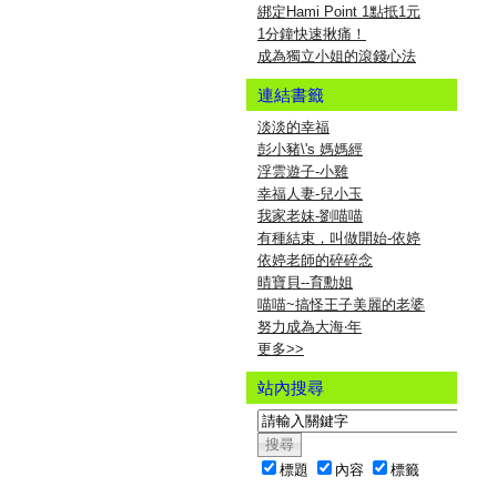
綁定Hami Point 1點抵1元
1分鐘快速揪痛！
成為獨立小姐的滾錢心法
連結書籤
淡淡的幸福
彭小豬\'s 媽媽經
浮雲遊子-小雞
幸福人妻-兒小玉
我家老妹-劉喵喵
有種結束，叫做開始-依婷
依婷老師的碎碎念
晴寶貝--育勳姐
喵喵~搞怪王子美麗的老婆
努力成為大海‧年
更多
>>
站內搜尋
標題
內容
標籤