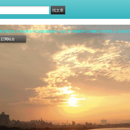
勝於圖的魚 不會畫圖卻可以揚揚灑灑的寫一篇文 看不懂圖卻可以瞭解文中的意境 這~是我的
訂閱站台