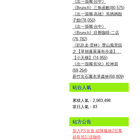
《出一張嘴‧台中》
《Brunch》三角函數(80,575)
《出一張嘴‧高雄》吳媽媽餃
子館(78,050)
《出一張嘴‧台中》
《Brunch》目覺咖啡-二店
(76,782)
《趴趴走‧雲林》豐山風景區
之【草嶺蓬萊瀑布步道】、
【小天梯】(74,955)
《出一張嘴‧彰化》松神居
(69,264)
新竹尖石薰衣草森林(68,809)
站台人氣
累積人氣：
2,983,498
當日人氣：
83
站方公告
加入PS女孩 組隊瘋搶2百萬
超取登記送咖啡