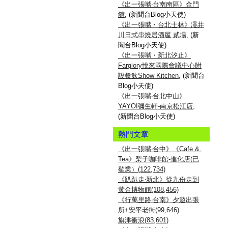
《出一張嘴‧台南南區》金門
館
, (新聞台Blog小天使)
《出一張嘴・台北士林》澠井
川日式串燒居酒屋 貳場
, (新
聞台Blog小天使)
《出一張嘴・新北汐止》
Farglory悅來國際會議中心附
設餐飲Show Kitchen
, (新聞台
Blog小天使)
《出一張嘴‧台北中山》
YAYOI彌生軒-南京松江店
,
(新聞台Blog小天使)
熱門文章
《出一張嘴‧台中》《Cafe &.
Tea》梨子咖啡館-進化店(已
歇業）(122,734)
《趴趴走‧新北》從九份走到
黃金博物館(108,456)
《行萬里路‧台南》夕遊出張
所+安平老街(99,646)
旗津衝浪(83,601)