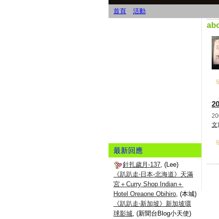
首頁
活動
ab
發
2
2
文
發
最新回應
針扎歲月-137
, (Lee)
《趴趴走‧日本-北海道》天滿
宮＋Curry Shop Indian＋
Hotel Oreaone Obihiro
, (本城)
《趴趴走‧新加坡》新加坡環
球影城
, (新聞台Blog小天使)