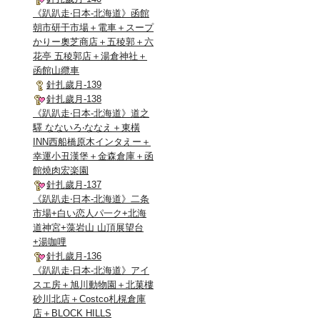
《趴趴走‧日本-北海道》函館
朝市研干市場＋電車＋スープ
かりー奧芝商店＋五稜郭＋六
花亭 五稜郭店＋湯倉神社＋
函館山纜車
針扎歲月-139
針扎歲月-138
《趴趴走‧日本-北海道》道之
驛 なないろ‧ななえ＋東橫
INN西船橋原木インタえー＋
幸運小丑漢堡＋金森倉庫＋函
館燒肉宏楽園
針扎歲月-137
《趴趴走‧日本-北海道》二条
市場+白い恋人パ一ク+北海
道神宮+藻岩山 山頂展望台
+湯咖哩
針扎歲月-136
《趴趴走‧日本-北海道》アイ
スエ房＋旭川動物園＋北菓樓
砂川北店＋Costco札榥倉庫
店＋BLOCK HILLS