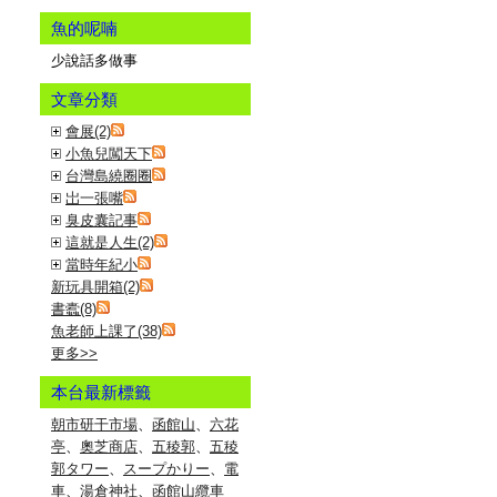
魚的呢喃
少說話多做事
文章分類
會展(2)
小魚兒闖天下
台灣島繞圈圈
岀一張嘴
臭皮囊記事
這就是人生(2)
當時年紀小
新玩具開箱(2)
書蠹(8)
魚老師上課了(38)
更多
>>
本台最新標籤
朝市研干市場
、
函館山
、
六花
亭
、
奧芝商店
、
五稜郭
、
五稜
郭タワー
、
スープかりー
、
電
車
、
湯倉神社
、
函館山纜車