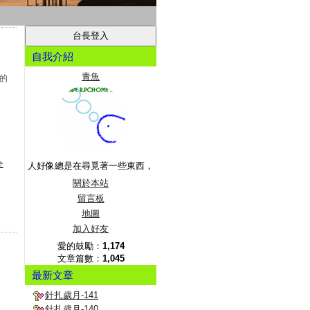
自我介紹
青魚
入的
全
人好像總是在尋覓著一些東西，
關於本站
留言板
地圖
加入好友
愛的鼓勵：
1,174
文章篇數：
1,045
最新文章
針扎歲月-141
針扎歲月-140