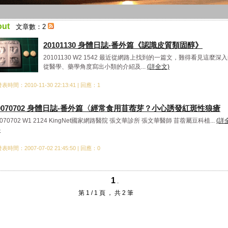
out
文章數：2
20101130 身體日誌-番外篇《認識皮質類固醇》
20101130 W2 1542 最近從網路上找到的一篇文，難得看見這麼深
從醫學、藥學角度寫出小類的介紹及...
(詳全文)
表時間：2010-11-30 22:13:41 | 回應：1
0070702 身體日誌-番外篇〈經常食用苜蓿芽？小心誘發紅斑性狼瘡
0070702 W1 2124 KingNet國家網路醫院 張文華診所 張文華醫師 苜蓿屬豆科植...
(詳
)
表時間：2007-07-02 21:45:50 | 回應：0
1
.
第 1 / 1 頁 ， 共 2 筆