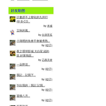
好友動態
計畫趕不上變化的九州行
(8) B-CO...
by
本城
立秋的風...
by
白浪苦瓜
小湖裡的魚會不會被煮熟...
by
(砂子)
夜之環球影城.大白鯊.紐約
區.好萊塢區...
by
乙酉天使
一朵野花...
by
(砂子)
我記．記我下...
by
(砂子)
刊出我的：我記 記我...
by
(砂子)
迎接八月...
by
(砂子)