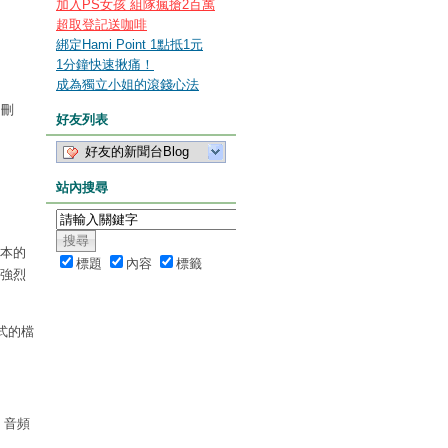
加入PS女孩 組隊瘋搶2百萬
超取登記送咖啡
綁定Hami Point 1點抵1元
1分鐘快速揪痛！
成為獨立小姐的滾錢心法
中刪
好友列表
好友的新聞台Blog
站內搜尋
版本的
標題
內容
標籤
編強烈
式的檔
、音頻