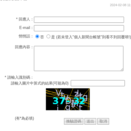
2024-02-08 11
* 回應人：
E-mail：
悄悄話：
否
是 (若未登入"個人新聞台帳號"則看不到回覆唷!)
回應內容：
* 請輸入識別碼：
請輸入圖片中算式的結果(可能為0)
(有*為必填)