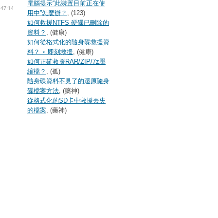
電腦提示“此裝置目前正在使
:47:14
用中”怎麼辦？
, (123)
如何救援NTFS 硬碟已刪除的
資料？
, (健康)
如何從格式化的隨身碟救援資
料？ ⋆ 即刻救援
, (健康)
如何正確救援RAR/ZIP/7z壓
縮檔？
, (孤)
隨身碟資料不見了的還原隨身
碟檔案方法
, (藥神)
從格式化的SD卡中救援丟失
的檔案
, (藥神)