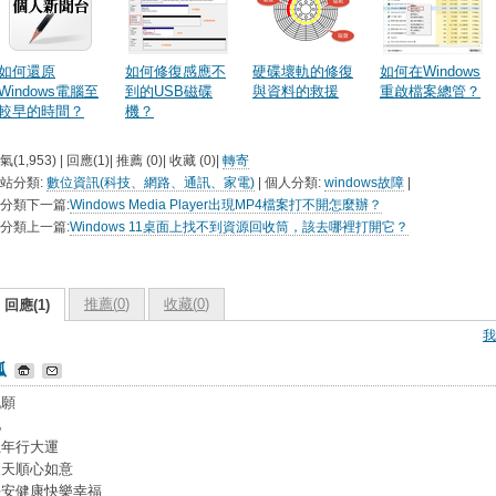
如何還原
如何修復感應不
硬碟壞軌的修復
如何在Windows
Windows電腦至
到的USB磁碟
與資料的救援
重啟檔案總管？
較早的時間？
機？
氣(1,953) | 回應(1)| 推薦 (
0
)| 收藏 (
0
)|
轉寄
站分類:
數位資訊(科技、網路、通訊、家電)
| 個人分類:
windows故障
|
分類下一篇:
Windows Media Player出現MP4檔案打不開怎麼辦？
分類上一篇:
Windows 11桌面上找不到資源回收筒，該去哪裡打開它？
推薦(
0
)
收藏(
0
)
回應(1)
我
孤
祝願
兄
龍年行大運
天天順心如意
平安健康快樂幸福