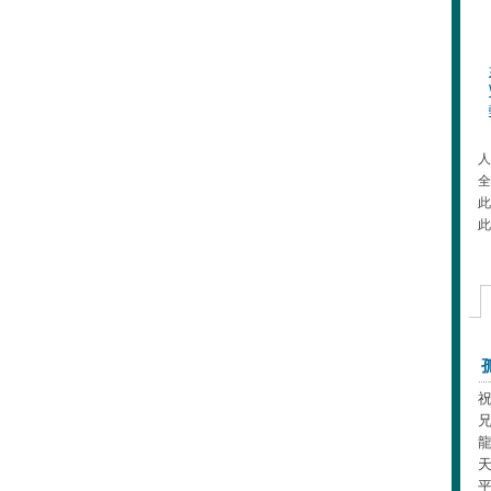
人
全
此
此