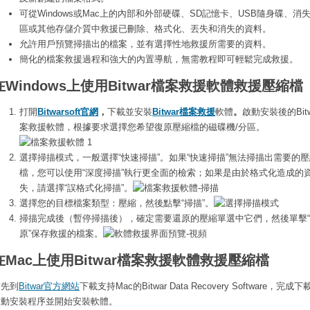
可從Windows或Mac上的內部和外部硬碟、SD記憶卡、USB隨身碟、消
區或其他存儲介質中救援已刪除、格式化、丟失和消失的資料。
允許用戶預覽掃描出的檔案，並有選擇性地救援所需要的資料。
簡化的檔案救援過程和強大的內置導航，無需教程即可輕鬆完成救援。
在Windows上
使用Bitwar檔案救援軟體救援壓縮檔
打開
Bitwarsoft官網
，
下載並安裝
Bitwar檔案救援
軟體
。
啟動安裝後的Bitw
案救援軟體，根據要求選擇您希望復原壓縮檔的磁碟機/分區。
選擇掃描模式，一般選擇“快速掃描”。如果“快速掃描”無法掃描出需要的壓
檔，您可以使用“深度掃描”執行更全面的檢索；如果是由於格式化造成的
失，請選擇“誤格式化掃描”。
選擇您的目標檔案類型：壓縮，然後點擊“掃描”。
掃描完成後（暫停掃描後），確定需要還原的壓縮單選中它們，然後單擊
原”保存救援的檔案。
在Mac上使用Bitwar檔案救援軟體救援壓縮檔
首先到
Bitwar官方網站
下載支持Mac的Bitwar Data Recovery Software，完成
啟動安裝程序並開始安裝軟體。