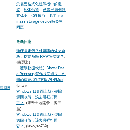
您需要格式化磁碟機中的磁
碟
、
SSD分割
、
硬碟已滿但沒
有檔案
、
C碟復原
、
退出usb
mass storage device時發生
問題
最新回應
磁碟區未包含可辨識的檔案系
統，檔案系統 RAW怎麼辦？
,
(陳麗淑)
【硬碟救援軟體】Bitwar Dat
a Recovery幫你找回遺失、勿
刪的重要檔案(支援WIN/Mac)
,
(brian)
要回應
Windows 11桌面上找不到資
源回收筒，該去哪裡打開
它？
, (康禾土地開發 - 房屋二
胎)
Windows 11桌面上找不到資
源回收筒，該去哪裡打開
它？
, (rexoyep769)