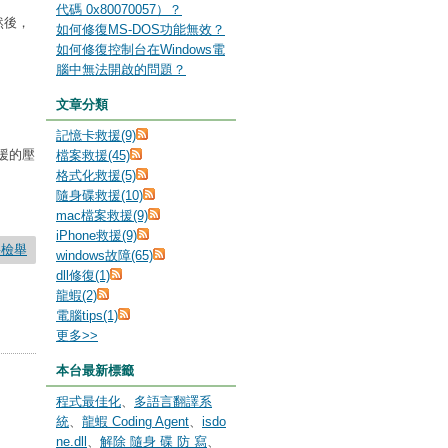
代碼 0x80070057）？
，然後，
如何修復MS-DOS功能無效？
如何修復控制台在Windows電
腦中無法開啟的問題？
文章分類
記憶卡救援(9)
援的壓
檔案救援(45)
格式化救援(5)
隨身碟救援(10)
mac檔案救援(9)
iPhone救援(9)
要檢舉
windows故障(65)
dll修復(1)
龍蝦(2)
電腦tips(1)
更多
>>
本台最新標籤
程式最佳化
、
多語言翻譯系
統
、
龍蝦 Coding Agent
、
isdo
ne.dll
、
解除 隨身 碟 防 寫
、