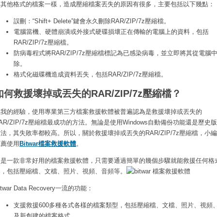
與其他格式的檔案一樣，造成壓縮檔案丟失的原因有很多，主要包括以下幾點：
誤刪：“Shift+ Delete”鍵會永久刪除RAR/ZIP/7z壓縮檔。
電腦當機、硬體崩潰或外接式硬碟損壞正在傳輸的電腦上的資料，包括
RAR/ZIP/7z壓縮檔。
防病毒程式將RAR/ZIP/7z壓縮檔標記為已感染病毒，並立即將其從電腦
除。
格式化磁碟機造成資料丟失，包括RAR/ZIP/7z壓縮檔。
如何救援壞掉或丟失的RAR/ZIP/7z壓縮檔？
以我的經驗，使用專業第三方檔案救援軟體被普遍認為是救援壞掉或丟失的
AR/ZIP/7z壓縮檔最成功的方法。無論是使用Windows自動備份功能還是歷史
法，其失敗率都較高。所以，關於救援壞掉或丟失的RAR/ZIP/7z壓縮檔，小
推薦使用
Bitwar檔案救援軟體
。
它是一款非常好用的檔案救援軟體，只需要通過簡單的幾個步驟就能救援任何格
案，包括壓縮檔、文檔、照片、視頻、音頻等。
itwar Data Recovery一流的功能：
支援救援600多種各式各樣的檔案類型，包括壓縮檔、文檔、照片、視頻
及新創建的檔案格式。