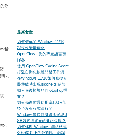
失的分
最新文章
如何使你的 Windows 11/10
程式效能最佳化
ar檔
OpenClaw - 您的專屬語言翻
譯器
使用 OpenClaw Coding Agent
縮
打造自動化軟體開發工作流
資料丟
在Windows 11/10如何修復安
裝遊戲時出現Isdone.dll錯誤
如何修復損壞的Photoshop檔
“復
案？
如何修復磁碟使用率100%但
後台沒有程式運行？
Windows連接隨身碟卻發現U
SB裝置描述元的要求失敗？
下載後，
如何修復 Windows 無法格式
化磁碟 0 上的分割區（錯誤