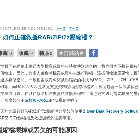
4-02-07 15:55:15| 人氣1,953| 回應1 |
上一篇
|
下一篇
如何正確救援RAR/ZIP/7z壓縮檔？
推薦
收藏
轉貼
訂閱站台
0
0
0
通常我們在網路上傳送大型檔案或資料夾時會傳送超久的，我們根本不想花費時
待傳輸上。因此，許多人都會將檔案或資料夾進行壓縮，這樣傳輸速度更快，且
過多存儲空間。一般檔案或資料夾被壓縮後的格式為RAR、 ZIP、 LZH、CAB
AR等。而RAR/ZIP/7z是常見支援資料壓縮的存檔格式，裡面包含一個或多個
的文檔或目錄。在以往協助用戶做資料救援過程中，我也經常遇到需要救援的壓
案。那麼如何正確
救援RAR
/ZIP/7z壓縮檔呢？
天的文章針對RAR/ZIP/7z壓縮檔分享如何使用
Bitwar Data Recovery Softwa
AR/ZIP/7z壓縮檔及救援過程的注意事項。
壓縮檔壞掉或丟失的可能原因