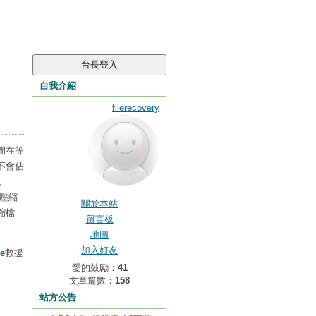
自我介紹
filerecovery
間在等
不會佔
、
已壓縮
關於本站
縮檔
留言板
地圖
加入好友
re
救援
愛的鼓勵：
41
文章篇數：
158
站方公告