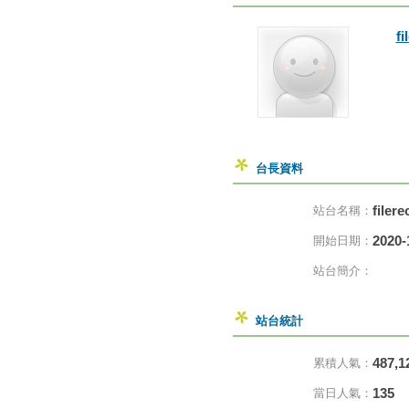
fi
台長資料
filer
站台名稱：
2020-
開始日期：
站台簡介：
站台統計
487,1
累積人氣：
135
當日人氣：