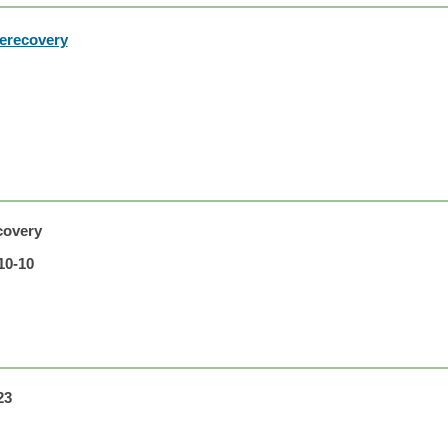
lerecovery
ecovery
10-10
23