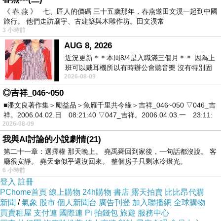
《 春 燕 》 七、匠人的價碼 三十五歲那年，春燕邀田文溪一起到中國
旅行。 他們走訪廟宇、古建築與木雕作坊。田文溪常
3 小時前
AUG 8, 2026
近況更新＊＊本周8/4是入職滿三個月＊＊ 因為上
班可以戴耳機所以有時辦公會聽音樂 沒有特別固
2026-08-09
定哪天但就是一周某一天會固定聽'90
◎吉祥_046~050
■潘文良著作集＞勵益品＞魚雁千里共今緣＞吉祥_046~050 ▽046_吉
祥。2006.04.02.日 08:21:40 ▽047_吉祥。2006.04.03.一 23:11:
2026-08-09
我與AI討論的小說劇情(21)
第二十一章：選擇權 那天晚上。 堯禹舜回到家後，一句話都沒說。 客
廳很安靜。 堯天命似乎還沒回來。 整個房子只剩冰冷燈光。
6 小時前
登入
註冊
PChome首頁
線上購物
24h購物
書店
露天拍賣
比比昂代購
新聞
/
氣象
股市
個人新聞台
廣告刊登
加入聯播網
全球購物
買賣租屋
支付連
國際連
Pi 拍錢包
旅遊
服務中心