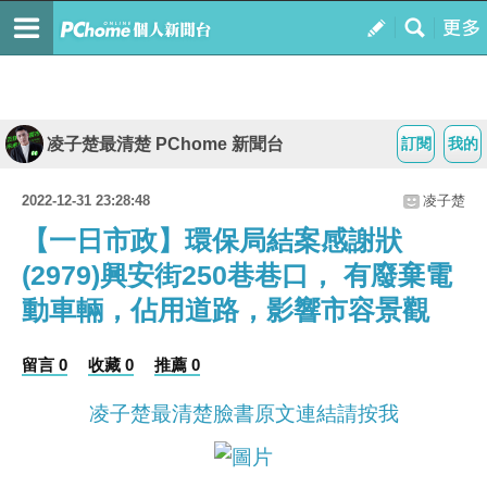
凌子楚最清楚 PChome 新聞台
訂閱
我的
2022-12-31 23:28:48
凌子楚
【一日市政】環保局結案感謝狀
(2979)興安街250巷巷口， 有廢棄電
動車輛，佔用道路，影響市容景觀
留言 0
收藏 0
推薦 0
凌子楚最清楚臉書原文連結請按我