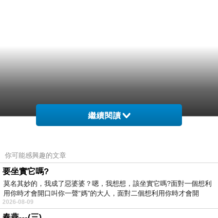
繼續閱讀
你可能感興趣的文章
要坐實它嗎?
莫名其妙的，我成了惡婆婆？嗯，我想想，該坐實它嗎?面對一個想利
用你時才會開口叫你一聲“媽"的大人，面對二個想利用你時才會開
2026-08-09
春燕---(三)