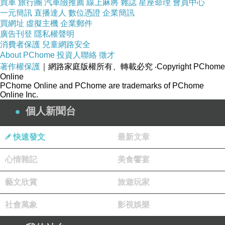
買車
旅行團
汽車險推薦
線上麻將
雜誌
星座命理
會員中心
一元簡訊
直播達人
數位憑證
企業簡訊
買網址
虛擬主機
企業郵件
廣告刊登
隱私權聲明
消費者保護
兒童網路安全
About PChome
投資人聯絡
徵才
著作權保護
｜網路家庭版權所有、轉載必究
‧Copyright PChome
Online
PChome Online and PChome are trademarks of PChome
Online Inc.
個人新聞台
快速發文
最新文章
心情雜記
美食饗宴
藝文欣賞
旅遊玩家
社會萬象
影視娛樂