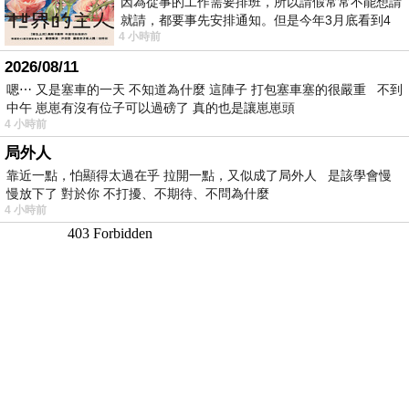
因為從事的工作需要排班，所以請假常常不能想請
就請，都要事先安排通知。但是今年3月底看到4
4 小時前
月的班表時，突然發現4月中有個空檔，所
2026/08/11
嗯⋯ 又是塞車的一天 不知道為什麼 這陣子 打包塞車塞的很嚴重 不到
中午 崽崽有沒有位子可以過磅了 真的也是讓崽崽頭
4 小時前
局外人
靠近一點，怕顯得太過在乎 拉開一點，又似成了局外人 是該學會慢
慢放下了 對於你 不打擾、不期待、不問為什麼
4 小時前