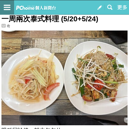
我的
最新文章
一周兩次泰式料理 (5/20+5/24)
奇