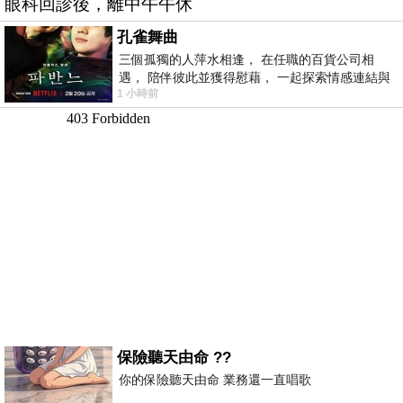
眼科回診後，離中午午休
孔雀舞曲
三個孤獨的人萍水相逢， 在任職的百貨公司相
遇， 陪伴彼此並獲得慰藉， 一起探索情感連結與
1 小時前
愛的本質。
保險聽天由命 ??
你的保險聽天由命 業務還一直唱歌