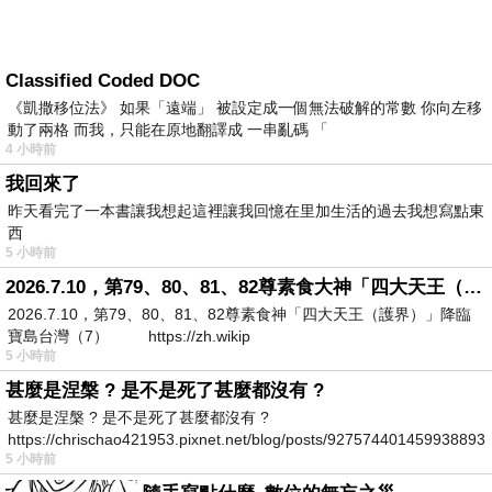
Classified Coded DOC
《凱撒移位法》 如果「遠端」 被設定成一個無法破解的常數 你向左移
動了兩格 而我，只能在原地翻譯成 一串亂碼 「
4 小時前
我回來了
昨天看完了一本書讓我想起這裡讓我回憶在里加生活的過去我想寫點東
西
5 小時前
2026.7.10，第79、80、81、82尊素食大神「四大天王（護界）」降臨寶島台灣（7）
2026.7.10，第79、80、81、82尊素食神「四大天王（護界）」降臨
寶島台灣（7） https://zh.wikip
5 小時前
甚麼是涅槃 ? 是不是死了甚麼都沒有 ?
甚麼是涅槃 ? 是不是死了甚麼都沒有 ?
https://chrischao421953.pixnet.net/blog/posts/927574401459938893
5 小時前