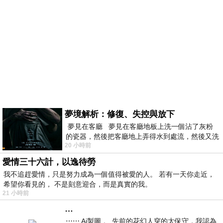
夢境解析：修復、失控與放下
夢見在客廳 夢見在客廳地板上洗一個沾了灰粉
的瓷器，然後把客廳地上弄得水到處流，然後又洗
20 小時前
一頂棒球潮帽，後來發現帽
愛情三十六計，以逸待勞
我不追趕愛情，只是努力成為一個值得被愛的人。 若有一天你走近，
希望你看見的， 不是刻意迎合，而是真實的我。
21 小時前
…
⋯⋯ Ai製圖 。 先前的花幻人穿的太保守，我認為