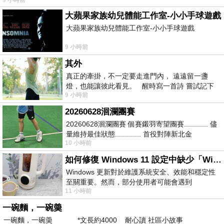
大蘋果家族幼兒體能工作室-小小手球遊戲
大蘋果家族幼兒體能工作室-小小手球遊戲
9 小時前
其外
真正的牽掛，不一定要走進門內， 遠遠留一盞
燈，也能讓彼此看見。 醒時寫一首詩 嘗試記下
9 小時前
寂寞 卻只能記下它的附屬物 原
20260628洄瀾團賽
20260628洄瀾團賽 個賽鎩羽寄望團賽............ 儘
量維持最佳狀態............. 首役對陣新北金
10 小時前
龍............. 跨境群
如何修復 Windows 11 設定中缺少「Windows 更新」？
Windows 更新對於維護系統安全、效能和穩定性
至關重要。然而，部分使用者可能會遇到
11 小時前
Windows 11 設定應用程式中缺少「Windows 更
新」
一碗麵，一碗羮
一碗麵，一碗羮 *文長約4000 耐心讀 社區小故事