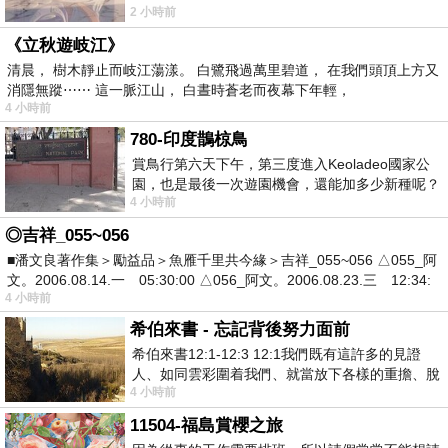
2 小時前
《立秋遊岐江》
清晨， 樹木靜止而岐江蕩漾。 白鷺飛過萬里碧道， 在我們頭頂上方又
消隱無蹤⋯⋯ 這一脈江山， 白晝時蒼老而夜幕下年輕，
4 小時前
780-印度鵲椋鳥
賞鳥行第六天下午，第三度進入Keoladeo國家公
園，也是最後一次遊園機會，還能加多少新種呢？
4 小時前
車行中突然有兩隻赤頸鶴飛過頭
◎吉祥_055~056
■潘文良著作集＞勵益品＞魚雁千里共今緣＞吉祥_055~056 △055_阿
文。2006.08.14.一 05:30:00 △056_阿文。2006.08.23.三 12:34:
4 小時前
希伯來書 - 忘記背後努力面前
希伯來書12:1-12:3 12:1我們既有這許多的見證
人、如同雲彩圍着我們、就當放下各樣的重擔、脫
4 小時前
去容易纏累我們的罪、存心忍耐、奔那擺
11504-福島賞櫻之旅