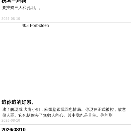
桃園三結義
要找齊三人和孔明。。
2026-08-10
追你追的好累。
逮了個現成 犬青小姐，麻煩您跟我回忠情局。你現在正式被控，故意
傷人罪。它包括偷去了無數人的心。其中我也是苦主。你的刑
2026-08-10
2026/08/10