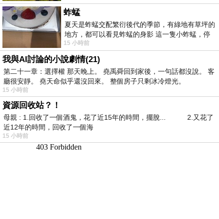
蚱蜢
夏天是蚱蜢交配繁衍後代的季節，有綠地有草坪的
地方，都可以看見蚱蜢的身影 這一隻小蚱蜢，停
15 小時前
在車頂上，怎麼樣小心驅趕，都無動
我與AI討論的小說劇情(21)
第二十一章：選擇權 那天晚上。 堯禹舜回到家後，一句話都沒說。 客
廳很安靜。 堯天命似乎還沒回來。 整個房子只剩冰冷燈光。
15 小時前
資源回收站？！
母親 : 1.回收了一個酒鬼，花了近15年的時間，擺脫... 2.又花了
近12年的時間，回收了一個海
15 小時前