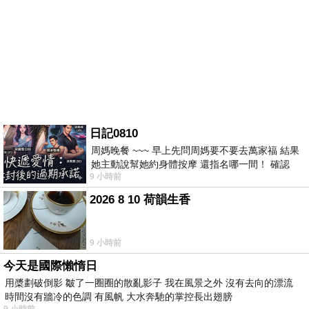
日記0810
周媽晚餐 ~~~ 早上先問周媽要不要去萬家福 結果
她主動說幫她約身體按摩 還指名哪一間！ 確認
9 小時前
後，我的腦袋才運轉起來 預約對
2026 8 10 荷韻生香
9 小時前
今天是國際懶惰日
用槳劃破倒影 皺了一圈圈的散亂影子 我在風景之外 沒有去向的漂流
時間沒有牆冷的色調 有風帆 大水奔馳的掌控長出翅膀
9 小時前