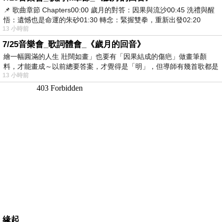
📌 歌曲章節 Chapters00:00​ 歲月的對答：因果與流沙00:45​ 洗禮與醒
悟：遺憾也是命運的朱砂01:30​ 轉念：緊握雙拳，重新出發02:20
13 小時前
7/25音樂會_歌詞體會_《歲月的回音》
繪一幅圓滿的人生 壯闊如畫」也要有「因果結成的傷疤」做畫筆顏
料，才能畫成～以前總要答案，才覺得是「明」，但導師有幾首歌都是
13 小時前
在教
緣起