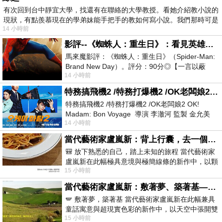
有次回到台中靜宜大學，找還有在聯絡的大學教授。看她介紹教小說的
現狀，有點羨慕現在的學弟妹能手把手的教如何寫小說。我們那時可是
14 小時前
影評--《蜘蛛人：重生日》：看見英雄的孤獨與重生
馬來魔影評：《蜘蛛人：重生日》（Spider-Man:
Brand New Day）。評分：90分◎【一言以蔽
14 小時前
之】：一個失去一切的英雄，學會放下孤獨、
特務搞飛機2 /特務打爆機2 /OK老闆娘2 OK! Madam: Bon Voyage
特務搞飛機2 /特務打爆機2 /OK老闆娘2 OK!
Madam: Bon Voyage 導演 李澈河 監製 金允美
14 小時前
劇本 申鉉成 主演 嚴正化 朴誠雄
當代藝術家盧嵐新：背上行囊，去一個沒有人認識你的地方——看風景，也遇見渴望出發的自己
🎒 放下熟悉的自己，踏上未知的旅程 當代藝術家
盧嵐新在此幅極具意境與極簡線條的新作中，以顆
15 小時前
粒感豐富的灰綠粗糙背景，搭配凝練且具
當代藝術家盧嵐新：敷著夢、築著基——讓筆觸成為存在過的證據，將相遇的溫度熔鑄成新的模樣
🪽 敷著夢，築著基 當代藝術家盧嵐新在此幅兼具
童話寓意與超現實色彩的新作中，以天空中張開雙
15 小時前
翼的神聖形象與地面上聚集的人群對話，