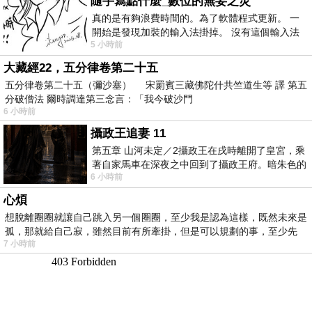
隨手寫點什麼_數位的無妄之災
真的是有夠浪費時間的。為了軟體程式更新。 一
開始是發現加裝的輸入法掛掉。 沒有這個輸入法
5 小時前
我打字的速度會從一分鐘幾十字降
大藏經22，五分律卷第二十五
五分律卷第二十五（彌沙塞） 宋罽賓三藏佛陀什共竺道生等 譯 第五
分破僧法 爾時調達第三念言：「我今破沙門
6 小時前
攝政王追妻 11
第五章 山河未定／2攝政王在戌時離開了皇宮，乘
著自家馬車在深夜之中回到了攝政王府。暗朱色的
6 小時前
大門上方掛了兩只燃著燭火的燈籠，正
心煩
想脫離圈圈就讓自己跳入另一個圈圈，至少我是認為這樣，既然未來是
孤，那就給自己寂，雖然目前有所牽掛，但是可以規劃的事，至少先
7 小時前