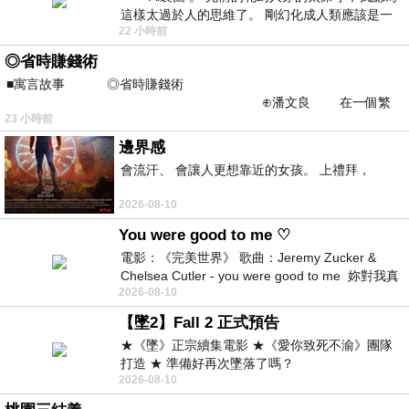
這樣太過於人的思維了。 剛幻化成人類應該是一
22 小時前
絲不掛吧？ 當然這樣是創不出
◎省時賺錢術
■寓言故事 ◎省時賺錢術
⊕潘文良 在一個繁
23 小時前
華的商業街上，有兩家傳統
邊界感
會流汗、 會讓人更想靠近的女孩。 上禮拜，
2026-08-10
You were good to me ♡
電影：《完美世界》 歌曲：Jeremy Zucker &
Chelsea Cutler - you were good to me 妳對我真
2026-08-10
好 因
【墜2】Fall 2 正式預告
★《墜》正宗續集電影 ★《愛你致死不渝》團隊
打造 ★ 準備好再次墜落了嗎？
2026-08-10