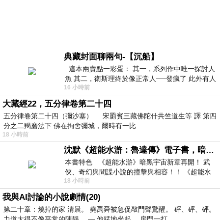
典藏封面聊兩句-【沉船】
這本兩賣點一彩蛋： 其一，系列作中唯一探討人
魚 其二，衛斯理終於像正常人──發瘋了 此外有人
16 小時前
在南極打死北極熊（@《地心
大藏經22，五分律卷第二十四
五分律卷第二十四（彌沙塞） 宋罽賓三藏佛陀什共竺道生等 譯 第四
分之二羯磨法下 佛在拘舍彌城，爾時有一比
18 小時前
沈默《超能水滸：魯達傳》電子書，暗黑宇宙新章，一一五年八月璀璨上架！
本書特色 《超能水滸》暗黑宇宙新章再開！ 武
俠、奇幻與間諜小說的撞擊與相容！！ 《超能水
18 小時前
滸》系列第四部變幻登場
我與AI討論的小說劇情(20)
第二十章：燒掉的家 清晨。 堯禹舜被急促敲門聲驚醒。 砰、砰、砰。
力道大得不像平常的陳靜。 — 他猛地坐起。 房門一打