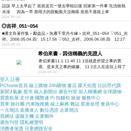
話說 早上太早起了 崽崽送完一號去學校以後 回家第一件事 先洗個熱
水澡 因為一早 那雨大的跟颱風天沒兩樣 崽崽不過就上車
2026-08-10
◎吉祥_051~054
■潘文良著作集＞勵益品＞魚雁千里共今緣＞吉祥_051~054 ▽051_吉
祥。2006.05.04.四 15:17:56 ▽052_吉祥。2006.06.08.四 12:27:
2026-08-10
希伯來書 - 因信稱義的見證人
希伯來書11:1-11:40 11:1信就是所望之事的實
底、是未見之事的確據。 11:2古人在這信上得了
2026-08-10
美好的證據。 11:3我們因着信、就知道
登入
註冊
PChome首頁
線上購物
24h購物
書店
露天拍賣
比比昂代購
新聞
/
氣象
股市
個人新聞台
廣告刊登
加入聯播網
全球購物
買賣租屋
支付連
國際連
Pi 拍錢包
旅遊
服務中心
買車
旅行團
汽車險推薦
線上麻將
雜誌
星座命理
會員中心
一元簡訊
直播達人
數位憑證
企業簡訊
買網址
虛擬主機
企業郵件
廣告刊登
隱私權聲明
消費者保護
兒童網路安全