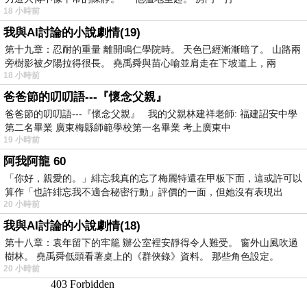
18 小時前
我與AI討論的小說劇情(19)
第十九章：忍耐的重量 離開鳴仁學院時。 天色已經漸漸暗了。 山路兩
旁樹影被夕陽拉得很長。 堯禹舜與苗心喻並肩走在下坡道上，兩
18 小時前
爸爸節的叨叨語---『懷念父親』
爸爸節的叨叨語---『懷念父親』 我的父親林建祥老師: 福建詔安中學
第二名畢業 廣東梅縣師範學校第一名畢業 考上廣東中
19 小時前
阿我阿龍 60
「你好，親愛的。」緋忘我真的忘了梅麗特還在甲板下面，這或許可以
算作「也許緋忘我不適合秘密行動」評價的一面，但她沒有表現出
20 小時前
我與AI討論的小說劇情(18)
第十八章：袁年留下的牢籠 辦公室裡安靜得令人難受。 窗外山風吹過
樹林。 堯禹舜低頭看著桌上的《群俠錄》資料。 那些角色設定。
20 小時前