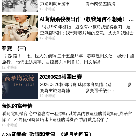
力過剩就來游泳............ 青春肉體盡情消
12 小時前
磨............ 晚餐不必
AI葛蘭婚後復出作〈教我如何不想她〉 #戀上老電影 #葛蘭 #粟子
「我1961年結婚，還沒有小孩時我覺得很悶，連
空氣都不對；我想呼吸片場的空氣。丈夫叫我回去
12 小時前
試試看……拍了〈教我如何不想她〉（1963
春燕---(三)
《 春 燕 》 七、匠人的價碼 三十五歲那年，春燕邀田文溪一起到中國
旅行。 他們走訪廟宇、古建築與木雕作坊。田文溪常
12 小時前
20260626報團出賽
20260626報團出賽 球隊家庭集體出遊............ 參
賽為主旅遊為輔............ 參賽選手樂不可
12 小時前
支............ 賽前旅遊
羞愧的當年情
看到電動機台 心中都會有一種悸動 以前真的被這種賭博電動玩具給害
慘了 不知從何時開始迷上這種賭博機台 或許就是窮怕了
13 小時前
7/25音樂會_歌詞和章節_《歲月的回音》