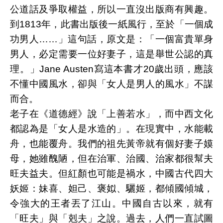
公道話及爭取權益，所以一直沒出版商有興趣。
到1813年，此書出版後一紙風行，至於「一個成
功男人……」這句話，原文是：「一個富貴單身
男人，必定需要一位好妻子，這是舉世公認的真
理。」Jane Austen寫這本書才20歲出頭，應該
不懂中國風水，卻與「女人是男人的風水」不謀
而合。
老子在《道德經》說「上善若水」，而中西文化
都認為是「女人是水造的」。在現實中，水能載
舟，也能覆舟。我們的祖先黃帝就有個好妻子嫫
母，她雖醜陋，但在治軍、治國、治家都很幫夫
旺夫益夫。但紅顏也可能是禍水，中國古代四大
妖姬：妹喜、妲己、褒姒、驪姬，都傾國傾城，
令強大的王者丟了江山。中國自古以來，就有
「旺夫」與「剋夫」之說。過去，人們一直試圖