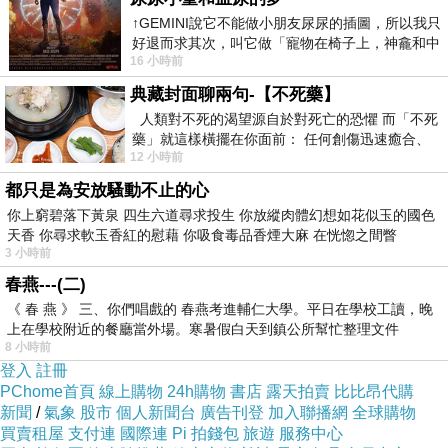
威爾剛
↑GEMINI說它不能做小朋友尿尿的插圖，所以我只
2020-01-01 18:24:21
好退而求其次，叫它做「寵物在椅子上，神龕和中
16 小時前
感謝分享!
年人臉孔」的畫了。 六月底
典藏封面聊兩句-【不死藥】
http://www.yyj.tw/
人類對不死的渴望源自於對死亡的恐懼 而「不死
藥」就這樣橫擺在你面前： 任何創傷迅速癒合、
12 小時前
停止衰老、痛覺消失…堪
都只是為安放騷動不止的心
你上窮碧落下黃泉 四生六道尋求投生 你放縱肉體幻想如花似玉的國色
天香 你尋求軟玉香紅的慰藉 你吸食毒品香煙大麻 在恍惚之間瞥
3 小時前
春燕---(二)
《 春 燕 》 三、你們唱戲的 春燕考進輔仁大學。平日在學校工讀，晚
上在學校附近的餐廳當外場。寒暑假白天到鎮公所幫忙整理文件
8 小時前
登入
註冊
PChome首頁
線上購物
24h購物
書店
露天拍賣
比比昂代購
新聞
/
氣象
股市
個人新聞台
廣告刊登
加入聯播網
全球購物
買賣租屋
支付連
國際連
Pi 拍錢包
旅遊
服務中心