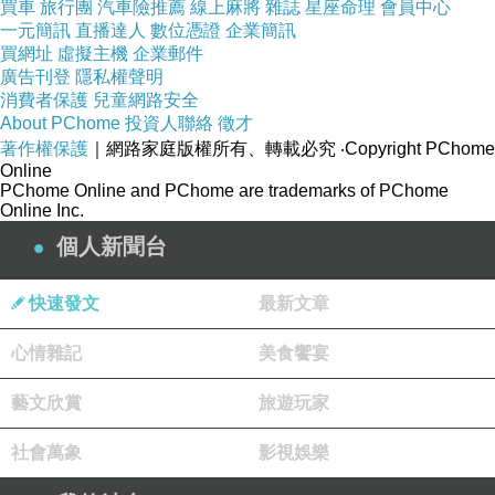
買車
旅行團
汽車險推薦
線上麻將
雜誌
星座命理
會員中心
一元簡訊
直播達人
數位憑證
企業簡訊
買網址
虛擬主機
企業郵件
廣告刊登
隱私權聲明
消費者保護
兒童網路安全
About PChome
投資人聯絡
徵才
著作權保護
｜網路家庭版權所有、轉載必究
‧Copyright PChome
Online
PChome Online and PChome are trademarks of PChome
Online Inc.
個人新聞台
快速發文
最新文章
心情雜記
美食饗宴
藝文欣賞
旅遊玩家
社會萬象
影視娛樂