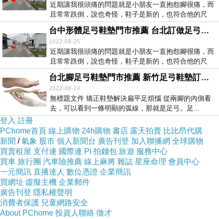
近期讓我很頭痛的問題就是小朋友一直抱怨腳很痛，而
且常常跌倒，說也奇怪，鞋子是新的，也符合他的尺
寸，但...
台中形體足弓鞋墊門市推薦 台北訂做足弓鞋墊門市推薦 關於足底筋膜炎的問題65243
2022-08-25
近期讓我很頭痛的問題就是小朋友一直抱怨腳很痛，而
且常常跌倒，說也奇怪，鞋子是新的，也符合他的尺
寸，但...
台北腳足弓鞋墊門市推薦 新竹足弓鞋墊訂做門市推薦 淘寶上的足底筋膜炎貼見效嗎36529
2022-08-24
無標題文件 矯正鞋墊解決扁平足煩惱 從兩腳的內側看
去，可以看到一條明顯的弧線，那就是足弓。足...
登入
註冊
PChome首頁
線上購物
24h購物
書店
露天拍賣
比比昂代購
新聞
/
氣象
股市
個人新聞台
廣告刊登
加入聯播網
全球購物
買賣租屋
支付連
國際連
Pi 拍錢包
旅遊
服務中心
買車
旅行團
汽車險推薦
線上麻將
雜誌
星座命理
會員中心
一元簡訊
直播達人
數位憑證
企業簡訊
買網址
虛擬主機
企業郵件
廣告刊登
隱私權聲明
消費者保護
兒童網路安全
About PChome
投資人聯絡
徵才