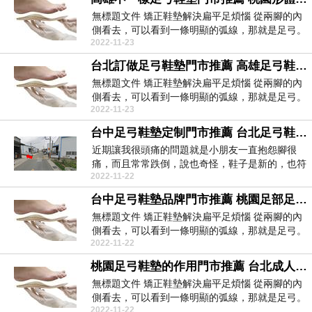
無標題文件 矯正鞋墊解決扁平足煩惱 從兩腳的內
側看去，可以看到一條明顯的弧線，那就是足弓。
2022-11-23
足...
台北訂做足弓鞋墊門市推薦 高雄足弓鞋墊有用嗎門市推薦 足底筋膜炎可以穿腳尖上翹的鞋子嗎90230
無標題文件 矯正鞋墊解決扁平足煩惱 從兩腳的內
側看去，可以看到一條明顯的弧線，那就是足弓。
2022-11-23
足...
台中足弓鞋墊定制門市推薦 台北足弓鞋墊的作用門市推薦 足底筋膜炎是外科還是內科40609
近期讓我很頭痛的問題就是小朋友一直抱怨腳很
痛，而且常常跌倒，說也奇怪，鞋子是新的，也符
2022-11-22
合他的尺寸，但...
台中足弓鞋墊品牌門市推薦 桃園足部足弓鞋墊門市推薦 足底筋膜炎都約邦德骨科更好40691
無標題文件 矯正鞋墊解決扁平足煩惱 從兩腳的內
側看去，可以看到一條明顯的弧線，那就是足弓。
2022-11-22
足...
桃園足弓鞋墊的作用門市推薦 台北成人足弓鞋墊門市推薦 足底筋膜炎屬於傷筋範圍嗎26395
無標題文件 矯正鞋墊解決扁平足煩惱 從兩腳的內
側看去，可以看到一條明顯的弧線，那就是足弓。
2022-11-22
足...