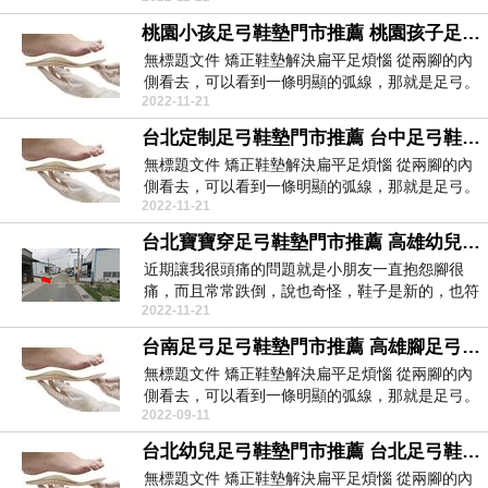
桃園小孩足弓鞋墊門市推薦 桃園孩子足弓鞋墊門市推薦 足底筋膜炎治療方法外用35536
無標題文件 矯正鞋墊解決扁平足煩惱 從兩腳的內
側看去，可以看到一條明顯的弧線，那就是足弓。
2022-11-21
足...
台北定制足弓鞋墊門市推薦 台中足弓鞋墊有用嗎門市推薦 足底筋膜炎筋膜球使用方法8191
無標題文件 矯正鞋墊解決扁平足煩惱 從兩腳的內
側看去，可以看到一條明顯的弧線，那就是足弓。
2022-11-21
足...
台北寶寶穿足弓鞋墊門市推薦 高雄幼兒足弓鞋墊門市推薦 足底筋膜炎 伸展運動視頻40085
近期讓我很頭痛的問題就是小朋友一直抱怨腳很
痛，而且常常跌倒，說也奇怪，鞋子是新的，也符
2022-11-21
合他的尺寸，但...
台南足弓足弓鞋墊門市推薦 高雄腳足弓鞋墊門市推薦 足底跟腱炎筋膜炎怎樣解決23724
無標題文件 矯正鞋墊解決扁平足煩惱 從兩腳的內
側看去，可以看到一條明顯的弧線，那就是足弓。
2022-09-11
足...
台北幼兒足弓鞋墊門市推薦 台北足弓鞋墊有用嗎門市推薦 崴腳三年酸軟有積液足底筋膜炎94042
無標題文件 矯正鞋墊解決扁平足煩惱 從兩腳的內