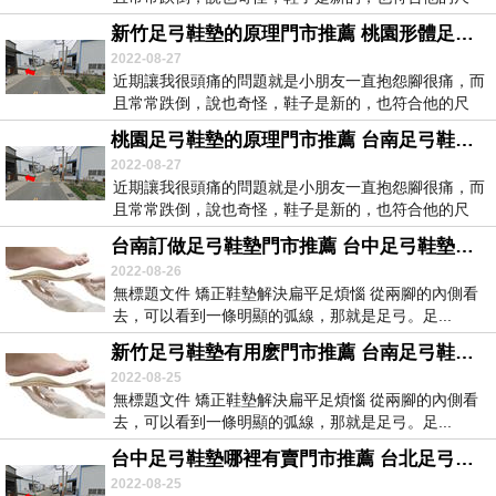
寸，但...
新竹足弓鞋墊的原理門市推薦 桃園形體足弓鞋墊門市推薦 怎麼選購登山鞋與登山鞋墊 選購登山鞋與登山鞋墊注意事項21305
2022-08-27
近期讓我很頭痛的問題就是小朋友一直抱怨腳很痛，而
且常常跌倒，說也奇怪，鞋子是新的，也符合他的尺
寸，但...
桃園足弓鞋墊的原理門市推薦 台南足弓鞋墊訂做門市推薦 耐普生片能治足底筋膜炎嗎60447
2022-08-27
近期讓我很頭痛的問題就是小朋友一直抱怨腳很痛，而
且常常跌倒，說也奇怪，鞋子是新的，也符合他的尺
寸，但...
台南訂做足弓鞋墊門市推薦 台中足弓鞋墊有用麽門市推薦 足底筋膜炎需要做手術嗎19108
2022-08-26
無標題文件 矯正鞋墊解決扁平足煩惱 從兩腳的內側看
去，可以看到一條明顯的弧線，那就是足弓。足...
新竹足弓鞋墊有用麽門市推薦 台南足弓鞋墊的原理門市推薦 腳底板痛怎麽辦足底筋膜炎62470
2022-08-25
無標題文件 矯正鞋墊解決扁平足煩惱 從兩腳的內側看
去，可以看到一條明顯的弧線，那就是足弓。足...
台中足弓鞋墊哪裡有賣門市推薦 台北足弓鞋墊門市推薦 足底筋膜炎肌貼包紮法61617
2022-08-25