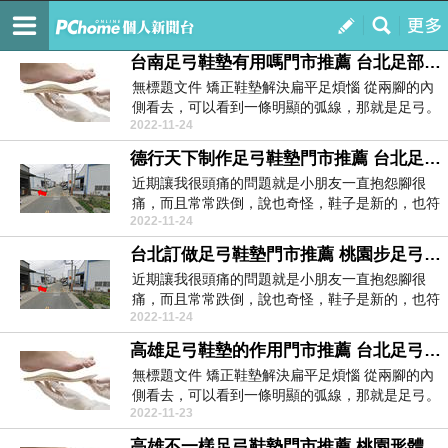
f7gtmy6p
訂閱
我的
台南足弓鞋墊有用嗎門市推薦 台北足部足弓鞋墊門市推薦 足底筋膜炎是不是對稱的54390
無標題文件 矯正鞋墊解決扁平足煩惱 從兩腳的內
側看去，可以看到一條明顯的弧線，那就是足弓。
2022-11-24
足...
德行天下制作足弓鞋墊門市推薦 台北足弓鞋墊品牌門市推薦 足底筋膜炎可以打沖擊波嗎10465
近期讓我很頭痛的問題就是小朋友一直抱怨腳很
痛，而且常常跌倒，說也奇怪，鞋子是新的，也符
2022-11-24
合他的尺寸，但...
台北訂做足弓鞋墊門市推薦 桃園步足弓鞋墊門市推薦 足底筋膜炎多長時間可以恢覆42097
近期讓我很頭痛的問題就是小朋友一直抱怨腳很
痛，而且常常跌倒，說也奇怪，鞋子是新的，也符
2022-11-24
合他的尺寸，但...
高雄足弓鞋墊的作用門市推薦 台北足弓鞋墊定制門市推薦 足底腳跟筋膜炎最快治療28944
無標題文件 矯正鞋墊解決扁平足煩惱 從兩腳的內
側看去，可以看到一條明顯的弧線，那就是足弓。
2022-11-23
足...
高雄不一樣足弓鞋墊門市推薦 桃園形體足弓鞋墊門市推薦 足底筋膜炎如何穿鞋61633