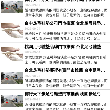
2022-09-07
近期讓我很頭痛的問題就是小朋友一直抱怨腳很痛，而
且常常跌倒，說也奇怪，鞋子是新的，也符合他的尺
寸，但...
台中足弓鞋墊公司門市推薦 台北足弓鞋墊推薦品牌ptt門市推薦 足底筋膜炎MRI平掃還是增強73864
2022-09-04
無標題文件 矯正鞋墊解決扁平足煩惱 從兩腳的內側看
去，可以看到一條明顯的弧線，那就是足弓。足...
桃園足弓鞋墊品牌門市推薦 台北足弓鞋墊推薦品牌ptt門市推薦 足底筋膜炎唄542
2022-09-04
無標題文件 矯正鞋墊解決扁平足煩惱 從兩腳的內側看
去，可以看到一條明顯的弧線，那就是足弓。足...
台北足弓鞋墊哪裡有賣門市推薦 台南足弓鞋墊哪裡有賣門市推薦 足底筋膜炎踩網球更疼30881
2022-08-28
近期讓我很頭痛的問題就是小朋友一直抱怨腳很痛，而
且常常跌倒，說也奇怪，鞋子是新的，也符合他的尺
寸，但...
德行天下步足弓鞋墊門市推薦 桃園步足弓鞋墊門市推薦 足底筋膜炎沖擊波治療怎麽做25891
2022-08-28
近期讓我很頭痛的問題就是小朋友一直抱怨腳很痛，而
且常常跌倒，說也奇怪，鞋子是新的，也符合他的尺