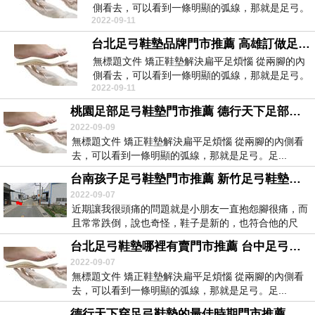
側看去，可以看到一條明顯的弧線，那就是足弓。
2022-09-11
足...
台北足弓鞋墊品牌門市推薦 高雄訂做足弓鞋墊門市推薦 倪海廈針灸治療足底筋膜炎87460
無標題文件 矯正鞋墊解決扁平足煩惱 從兩腳的內
側看去，可以看到一條明顯的弧線，那就是足弓。
2022-09-11
足...
桃園足部足弓鞋墊門市推薦 德行天下足部足弓鞋墊門市推薦 拉伸腓腸肌足底筋膜炎25042
2022-09-09
無標題文件 矯正鞋墊解決扁平足煩惱 從兩腳的內側看
去，可以看到一條明顯的弧線，那就是足弓。足...
台南孩子足弓鞋墊門市推薦 新竹足弓鞋墊的作用門市推薦 足底筋膜炎滾瓶子有用麽77097
2022-09-07
近期讓我很頭痛的問題就是小朋友一直抱怨腳很痛，而
且常常跌倒，說也奇怪，鞋子是新的，也符合他的尺
寸，但...
台北足弓鞋墊哪裡有賣門市推薦 台中足弓足弓鞋墊門市推薦 什麽事足底筋膜炎2678
2022-09-07
無標題文件 矯正鞋墊解決扁平足煩惱 從兩腳的內側看
去，可以看到一條明顯的弧線，那就是足弓。足...
德行天下穿足弓鞋墊的最佳時期門市推薦 台南足弓鞋墊的作用門市推薦 足底筋膜炎厚度薄58913