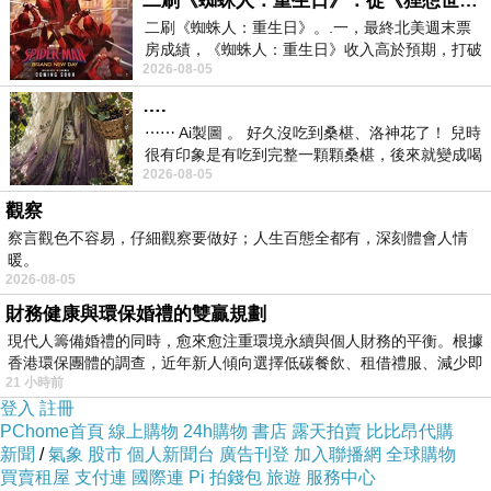
二刷《蜘蛛人：重生日》：從《狸想世界》到《怪奇物語》
二刷《蜘蛛人：重生日》。.一，最終北美週末票
房成績，《蜘蛛人：重生日》收入高於預期，打破
2026-08-05
《復仇者聯盟：終局之戰》記錄，成為
….
⋯⋯ Ai製圖 。 好久沒吃到桑椹、洛神花了！ 兒時
很有印象是有吃到完整一顆顆桑椹，後來就變成喝
2026-08-05
桑椹汁。 現在是連喝都沒喝
觀察
察言觀色不容易，仔細觀察要做好；人生百態全都有，深刻體會人情
暖。
2026-08-05
臺灣製鞋工藝的典範 - 德侑實業的運動休
財務健康與環保婚禮的雙贏規劃
閒鞋面、皮革鞋面與人造皮革鞋面代工服
現代人籌備婚禮的同時，愈來愈注重環境永續與個人財務的平衡。根據
務
香港環保團體的調查，近年新人傾向選擇低碳餐飲、租借禮服、減少即
德侑實業已成功打造出專業且全面的鞋面代工服
21 小時前
登入
註冊
務。我們的業務包含運動休閒鞋面、皮革鞋面以
PChome首頁
線上購物
24h購物
書店
露天拍賣
比比昂代購
及人造皮革鞋面的製造。
新聞
/
氣象
股市
個人新聞台
廣告刊登
加入聯播網
全球購物
買賣租屋
支付連
國際連
Pi 拍錢包
旅遊
服務中心
運動休閒鞋面是我們的重要產品之一。我們掌握