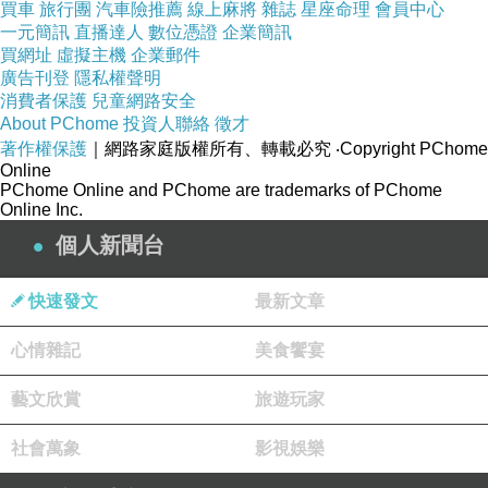
買車
旅行團
汽車險推薦
線上麻將
雜誌
星座命理
會員中心
了獨特的生產工藝，將創新與舒適無縫融合，為
一元簡訊
直播達人
數位憑證
企業簡訊
買網址
虛擬主機
企業郵件
顧客提供高品質的運動休閒鞋面。
廣告刊登
隱私權聲明
不論是適應度高的跑鞋，或是時尚舒適的休閒
消費者保護
兒童網路安全
鞋，德侑實業都能提供專業的製作技術。
About PChome
投資人聯絡
徵才
著作權保護
｜網路家庭版權所有、轉載必究
‧Copyright PChome
對於皮革鞋面，我們了解其需要專業技術與精細
Online
工藝來處理。
PChome Online and PChome are trademarks of PChome
Online Inc.
我們選用優質的皮料，並利用經驗豐富的技師，
個人新聞台
透過精密的裁切和精細的縫製，確保每一雙皮革
鞋面都能展現出細緻的工藝與優雅的質感。
快速發文
最新文章
在人造皮革鞋面的代工上，德侑實業致力於環保
心情雜記
理念的實踐。
美食饗宴
我們使用高品質的人造皮革，透過獨特的加工技
藝文欣賞
旅遊玩家
術，製作出外觀與真皮無異且同時具有耐用性的
社會萬象
鞋面。
影視娛樂
無論何種材質，何種風格，德侑實業都能以專業