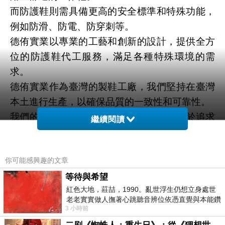
而防護鞋則需具備更高的安全標準和特殊功能，
例如防滑、防電、防穿刺等。
德侑實業以專業的工藝和創新的設計，提供全方
位的防護鞋代工服務，滿足各種特殊環境的需
求。
德侑實業作為臺灣的製鞋工廠，我們堅持在臺灣
本土進行生產，以確保品質的一致性和可靠性。
我們的專業團隊擁有豐富的經驗，並致力於追求
繼續閱讀
卓越，為客戶提供最高品質的產品和服務。
你可能感興趣的文章
等待與希望
紅色大地，莊喆，1990。亂世浮生仍想立身處世
老老實實做人撫著心跳聽音辨位依憑直覺與本能鑽
3 小時前
向裂隙的亮處探索另一個心聲另一個共鳴的