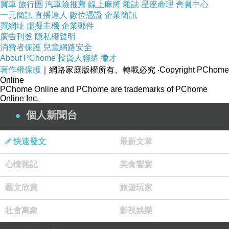
因此，必須尋求專業中醫師的建議才是正確的方
買車
旅行團
汽車險推薦
線上麻將
雜誌
星座命理
會員中心
一元簡訊
式
直播達人
數位憑證
企業簡訊
買網址
虛擬主機
企業郵件
不要聽信謠言跟偏方。
廣告刊登
隱私權聲明
尤其許多網友的自身經驗，吃什麼有效，吃什麼
消費者保護
兒童網路安全
About PChome
投資人聯絡
徵才
可以快速減重，千千萬萬不要全信啊！
著作權保護
｜網路家庭版權所有、轉載必究
‧Copyright PChome
透過上面的說明後，我們可以了解整個肥胖的主
Online
PChome Online and PChome are trademarks of PChome
要證型
Online Inc.
但是切記不可以看到證型，然後自己當醫生，以
個人新聞台
為自己就是那一種證型就去抓藥吃
務必聽從專業中醫師的，配合療程才有效果
快速發文
最新文章
而桃園廣和與廣仁堂中醫診所的治療步驟分為兩
心情雜記
美食饗宴
個階段：
藝文欣賞
旅遊玩家
1.首先他會先了解我整個身體狀態，並且會反覆
社會萬象
影視娛樂
確認患者體質狀態與平常飲食狀況，並會囑咐這