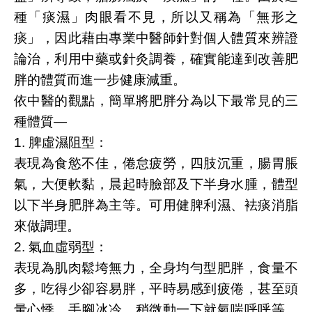
種「痰濕」肉眼看不見，所以又稱為「無形之
痰」，因此藉由專業中醫師針對個人體質來辨證
論治，利用中藥或針灸調養，確實能達到改善肥
胖的體質而進一步健康減重。
依中醫的觀點，簡單將肥胖分為以下最常見的三
種體質—
1. 脾虛濕阻型：
表現為食慾不佳，倦怠疲勞，四肢沉重，腸胃脹
氣，大便軟黏，晨起時臉部及下半身水腫，體型
以下半身肥胖為主等。可用健脾利濕、袪痰消脂
來做調理。
2. 氣血虛弱型：
表現為肌肉鬆垮無力，全身均勻型肥胖，食量不
多，吃得少卻容易胖，平時易感到疲倦，甚至頭
暈心悸，手腳冰冷，稍微動一下就氣喘呼呼等。