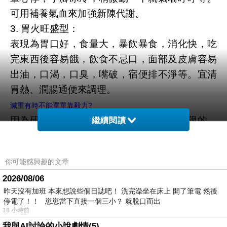
可用補養氣血來加強新陳代謝。
3. 胃火旺盛型：
表現為胃口好，食量大，暴飲暴食，消化快，吃
完東西後容易餓，飲食不忌口，面部及皮膚容易
出油，口渴，口臭，嘴破，宿便排不淨等。宜清
胃熱、潤腸通便來調理。
減重有時不能單單靠毅力?
因為研究已經證明了每個人的意志力是有限的，
繼續閱讀
意志力和肌肉一樣，當我們做完高強度的力量訓
練
你可能感興趣的文章
我們的肌肉會疲勞、會酸痛，我們無法用它來做
2026/08/06
更多的其他活動。
昨天沒有加班 本來想說些個日誌吧！ 洗完澡坐在床上 開了筆電 然後
想想，當我們的單位衝鋒陷陣、心力交瘁，回到
停電了！！ 崽崽當下直接一個三小？ 就脫口而出
家裡看到小孩鬧、滿地狼藉的時候，你真的還有
18 小時前
我與AI討論的小說劇情(5)
多餘的意志力去少油少鹽的吃雞胸肉?