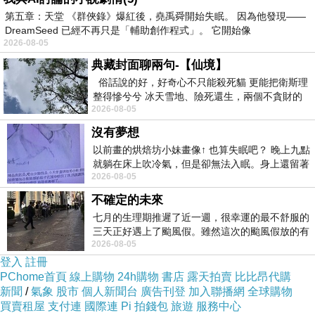
第五章：天堂 《群俠錄》爆紅後，堯禹舜開始失眠。 因為他發現——
當你完成了一次高強度的力量訓練，跑完一次馬
DreamSeed 已經不再只是「輔助創作程式」。 它開始像
拉松，你真的還有多餘的意志力不去大快朵頤?
2026-08-05
在吃這件事情上面，
減肥的人比不減肥的人需要
典藏封面聊兩句-【仙境】
消耗更多的意志力，所以意志力用完以後，會更
俗話說的好，好奇心不只能殺死貓 更能把衛斯理
整得慘兮兮 冰天雪地、險死還生，兩個不貪財的
容易克制不住自己
。
2026-08-05
人尋什麼寶？ 人家追尋愛情還
如果只是靠意志力來維持減肥的效果，能夠維持
沒有夢想
成功的幾率是很低的前面我們提到快速減肥成功
以前畫的烘焙坊小妹畫像↑ 也算失眠吧？ 晚上九點
就躺在床上吹冷氣，但是卻無法入眠。身上還留著
的人群中95%的維持不下去減肥的效果
2026-08-05
四點多跑的六公里的疲
不確定的未來
而
中醫減重
就是讓您在維持正常飲食下，也可以
七月的生理期推遲了近一週，很幸運的最不舒服的
獲得較好的減重效果
三天正好遇上了颱風假。雖然這次的颱風假放的有
2026-08-05
點虛，因為風雨不大，但這也是最想要的
這樣不只不會讓您的作息因為減重而大幅更動
登入
註冊
減肥這件事就是長期作戰。如果沒有遵循醫囑，
PChome首頁
線上購物
24h購物
書店
露天拍賣
比比昂代購
新聞
/
氣象
股市
個人新聞台
廣告刊登
加入聯播網
全球購物
會很快復胖回去，這種效應實在太可怕了。
買賣租屋
支付連
國際連
Pi 拍錢包
旅遊
服務中心