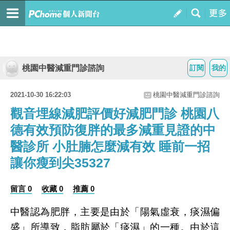
桃園中醫減重門診諮詢
訂閱
我的
2021-10-30 16:22:03
桃園中醫減重門診諮詢
觀音埋線減肥評價好減肥門診 桃園八
德有效預防復胖的最多減重見證的中
醫診所 小肚腩怎麼減有效 睡前一招
讓你瘦到尖35327
留言 0
收藏 0
推薦 0
中醫認為肥胖，主要是由於「陽氣虛衰，痰濕偏
盛」所導致，脂肪屬於「痰濕」的一種。由於這