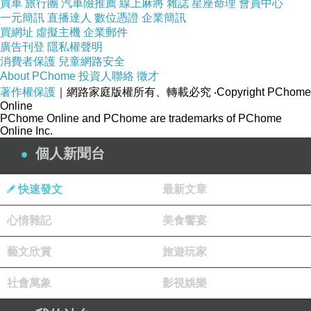
因此，必須尋求專業中醫師的建議才是正確的方
買車
旅行團
汽車險推薦
線上麻將
雜誌
星座命理
會員中心
一元簡訊
直播達人
數位憑證
企業簡訊
式
買網址
虛擬主機
企業郵件
不要聽信謠言跟偏方。
廣告刊登
隱私權聲明
消費者保護
兒童網路安全
尤其許多網友的自身經驗，吃什麼有效，吃什麼
About PChome
投資人聯絡
徵才
可以快速減重，千千萬萬不要全信啊！
著作權保護
｜網路家庭版權所有、轉載必究
‧Copyright PChome
透過上面的說明後，我們可以了解整個肥胖的主
Online
PChome Online and PChome are trademarks of PChome
要證型
Online Inc.
但是切記不可以看到證型，然後自己當醫生，以
個人新聞台
為自己就是那一種證型就去抓藥吃
務必聽從專業中醫師的，配合療程才有效果
快速發文
最新文章
而桃園廣和與廣仁堂中醫診所的治療步驟分為兩
心情雜記
美食饗宴
個階段：
藝文欣賞
旅遊玩家
1.首先他會先了解我整個身體狀態，並且會反覆
社會萬象
影視娛樂
確認患者體質狀態與平常飲食狀況，並會囑咐這