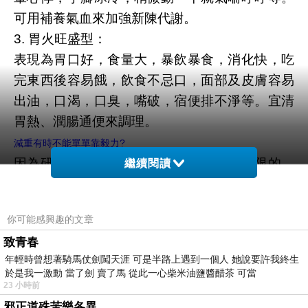
可用補養氣血來加強新陳代謝。
3. 胃火旺盛型：
表現為胃口好，食量大，暴飲暴食，消化快，吃
完東西後容易餓，飲食不忌口，面部及皮膚容易
出油，口渴，口臭，嘴破，宿便排不淨等。宜清
胃熱、潤腸通便來調理。
減重有時不能單單靠毅力?
因為研究已經證明了每個人的意志力是有限的，
繼續閱讀
意志力和肌肉一樣，當我們做完高強度的力量訓
練
你可能感興趣的文章
我們的肌肉會疲勞、會酸痛，我們無法用它來做
致青春
更多的其他活動。
年輕時曾想著騎馬仗劍闖天涯 可是半路上遇到一個人 她說要許我終生
想想，當我們的單位衝鋒陷陣、心力交瘁，回到
於是我一激動 當了劍 賣了馬 從此一心柴米油鹽醬醋茶 可當
家裡看到小孩鬧、滿地狼藉的時候，你真的還有
23 小時前
邪正道殊苦樂各異
多餘的意志力去少油少鹽的吃雞胸肉?