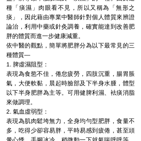
種「痰濕」肉眼看不見，所以又稱為「無形之
痰」，因此藉由專業中醫師針對個人體質來辨證
論治，利用中藥或針灸調養，確實能達到改善肥
胖的體質而進一步健康減重。
依中醫的觀點，簡單將肥胖分為以下最常見的三
種體質—
1. 脾虛濕阻型：
表現為食慾不佳，倦怠疲勞，四肢沉重，腸胃脹
氣，大便軟黏，晨起時臉部及下半身水腫，體型
以下半身肥胖為主等。可用健脾利濕、袪痰消脂
來做調理。
2. 氣血虛弱型：
表現為肌肉鬆垮無力，全身均勻型肥胖，食量不
多，吃得少卻容易胖，平時易感到疲倦，甚至頭
暈心悸，手腳冰冷，稍微動一下就氣喘呼呼等。