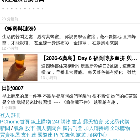
。。。。。。。。。。
當你完成了一次高強度的力量訓練，跑完一次馬
拉松，你真的還有多餘的意志力不去大快朵頤?
23 分鐘前
在吃這件事情上面，
減肥的人比不減肥的人需要
《蜂蜜與漣漪》
生活的苦悶之處，必有其蜂蜜。 你說要學習蜜獾，毫不畏懼地 直搗蜂
消耗更多的意志力，所以意志力用完以後，會更
窩，才能親嚐。 甚至練一身鐵布衫、金鐘罩， 在暴風雨來襲
容易克制不住自己
。
12 小時前
如果只是靠意志力來維持減肥的效果，能夠維持
【2026-6廣島】Day 6 福岡博多血拼 與機場接送少年司機深夜對談
成功的幾率是很低的前面我們提到快速減肥成功
連四晚都住東橫INN 廣島新幹線口2號店，這間東
橫inn，早餐非常豐盛。 每天菜色都有變化，雖然
的人群中95%的維持不下去減肥的效果
13 小時前
看到工作人員拿出料理包加熱，但
日記0807
而
中醫減重
就是讓您在維持正常飲食下，也可以
早上醒來的第一件事 不跟早餐店阿姨們聊幾句 很不習慣 她們的紅茶還
是全糖 我喝起來比較習慣 ~~~ 《偷偷藏不住》 越看越有趣，
獲得較好的減重效果
1 小時前
這樣不只不會讓您的作息因為減重而大幅更動
登入
註冊
減肥這件事就是長期作戰。如果沒有遵循醫囑，
PChome首頁
線上購物
24h購物
書店
露天拍賣
比比昂代購
新聞
/
氣象
股市
個人新聞台
廣告刊登
加入聯播網
全球購物
會很快復胖回去，這種效應實在太可怕了。
買賣租屋
支付連
國際連
Pi 拍錢包
旅遊
服務中心