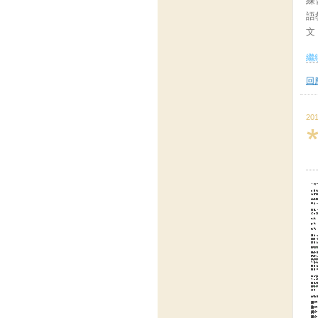
練
語
文
繼續
回應
201