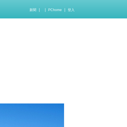
|
|
|
新聞
PChome
登入