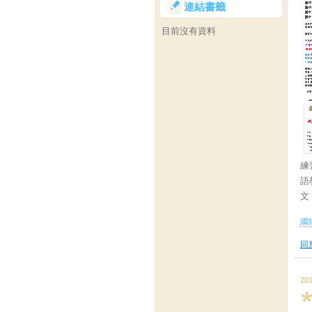
連結書籤
目前沒有資料
練
語
文
繼續
回應
201