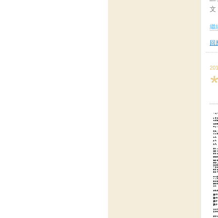
文
繼續
回應
201