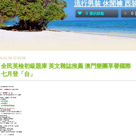
流行男裝 休閒褲 西
0
0
愛的鼓勵
6-01-09 12:52:39
全民英檢初級題庫 英文雜誌推薦 澳門樂團享譽國際
七月登「台」