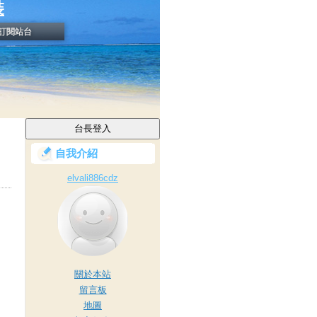
裝
訂閱站台
自我介紹
elvali886cdz
關於本站
留言板
地圖