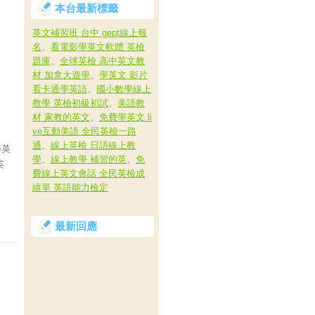
本台最新標籤
英文補習班 台中 gept線上報
名
、
看電影學英文軟體 英檢
題庫
、
全球英檢 高中英文教
材 加拿大遊學
、
學英文 影片
看卡通學英語
、
國小數學線上
教學 英檢初級初試
、
美語教
材 家教的英文
、
免費學英文 li
ve互動美語 全民英檢一路
通
、
線上英檢 日語線上教
學英
學
、
線上教學 補習的英
、
免
英
費線上英文會話 全民英檢成
績單 英語能力檢定
最新回應