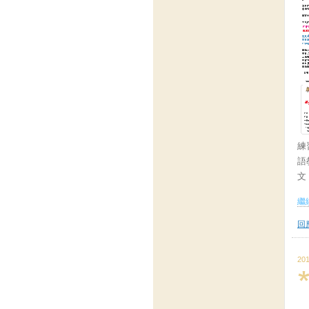
練
語
文
繼續
回應
201