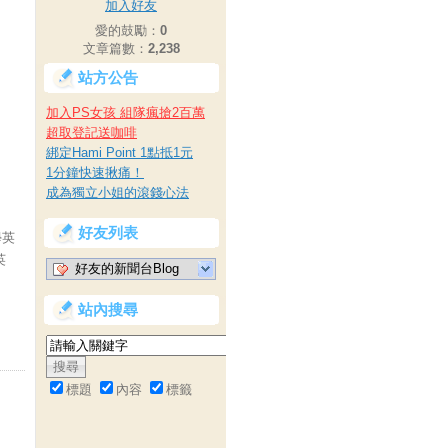
加入好友
愛的鼓勵：
0
文章篇數：
2,238
站方公告
加入PS女孩 組隊瘋搶2百萬
超取登記送咖啡
綁定Hami Point 1點抵1元
1分鐘快速揪痛！
成為獨立小姐的滾錢心法
好友列表
學英
英
好友的新聞台Blog
站內搜尋
標題
內容
標籤