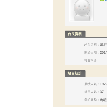
台長資料
流行
站台名稱：
2014
開始日期：
站台簡介：
站台統計
192,
累積人氣：
37
當日人氣：
0
愛
愛的鼓勵：