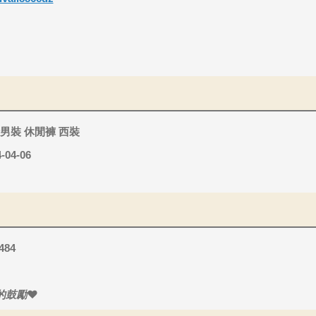
男裝 休閒褲 西裝
-04-06
484
的鼓勵