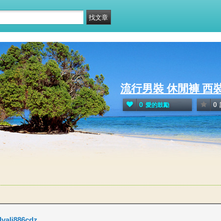
流行男裝 休閒褲 西
0
0
愛的鼓勵
lvali886cdz