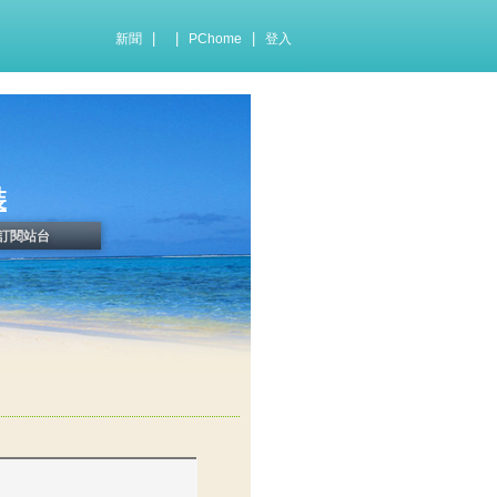
|
|
|
新聞
PChome
登入
裝
訂閱站台