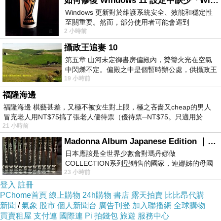
如何修復 Windows 11 設定中缺少「Windows 更新」？
下次來左營，記得，從火車站搭『5號』公車，
Windows 更新對於維護系統安全、效能和穩定性
過了左營南站的下一站下車，就在下車處（麥當
至關重要。然而，部分使用者可能會遇到
2 小時前
Windows 11 設定應用程式中缺少「Windows 更
勞對面），你會看到許多左營的美食小吃正在向
新」
攝政王追妻 10
你招手，可不要錯過了！
第五章 山河未定御書房偏殿內，熒瑩火光在空氣
中閃爍不定。偏殿之中是個暫時辦公處，供攝政王
19 小時前
於皇宮內廷裡處理公務已然很多年。房內
Edward
福隆海邊
福隆海邊 棋藝甚差，又極不被女生對上眼，極之吝嗇又cheap的男人
冒充老人用NT$75搞了張老人優待票（優待票─NT$75。只適用於
21 小時前
Madonna Album Japanese Edition ｜瑪丹娜專輯們2026年日本版重發系列
日本應該是全世界少數會對瑪丹娜做
COLLECTION系列型銷售的國家，連娜姊的母國
23 小時前
美國都沒對她這樣過，這全拜在他們到現在唱片
登入
註冊
PChome首頁
線上購物
24h購物
書店
露天拍賣
比比昂代購
新聞
/
氣象
股市
個人新聞台
廣告刊登
加入聯播網
全球購物
買賣租屋
支付連
國際連
Pi 拍錢包
旅遊
服務中心