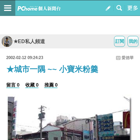
★ED私人頻道
訂閱
我的
2002-02-12 09:24:23
愛德華
★城市一隅 ~~ 小寶米粉羹
留言 0
收藏 0
推薦 0