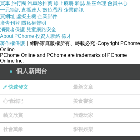
買車
旅行團
汽車險推薦
線上麻將
雜誌
星座命理
會員中心
一元簡訊
直播達人
數位憑證
企業簡訊
買網址
虛擬主機
企業郵件
廣告刊登
隱私權聲明
消費者保護
兒童網路安全
About PChome
投資人聯絡
徵才
著作權保護
｜網路家庭版權所有、轉載必究
‧Copyright PChome
Online
PChome Online and PChome are trademarks of PChome
Online Inc.
個人新聞台
快速發文
最新文章
心情雜記
美食饗宴
藝文欣賞
旅遊玩家
社會萬象
影視娛樂