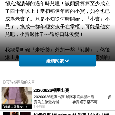
卻充滿濃郁的過年味兒哩！該麵攤算算至少成立
了四十年以上！當初那個年輕的小寶，如今也已
成為老寶了。只是不知從何時開始，『小寶』不
見了，換成一群年輕女孩子在掌櫃，可能是他女
兒吧，小寶退休了~~還好口味沒變！
我總是叫碗『米粉羹』外加一盤『豬肺』，然後
淋上別處少見的甜辣醬，吃一婉猶如吃上家鄉的
繼續閱讀
口味哩！難怪離鄉歸來的左營孩子一定會來此回
味一番。左營菜市場裡除了小寶米粉羹外，還有
一家『餛飩湯』是老店！位置很好找，就在麥當
你可能感興趣的文章
勞對面、還有槓子頭、肉粽、肉丸…….等美食，
20260626報團出賽
我說的這些攤位，可都是三十年以上的歷史的
20260626報團出賽 球隊家庭集體出遊............ 參
賽為主旅遊為輔............ 參賽選手樂不可
了。
3 小時前
支............ 賽前旅遊