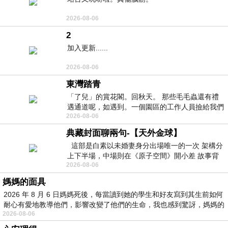
2026-08-06
2
加入更新......
2026-08-06
東灣踏青
「了兒」的賞花閣。回秋天。 那些毛毛蟲還有禮
遇通道呢，如遇到。一個園區的工作人員撿給我們
2026-08-06
細賞。
典藏封面聊兩句-【天外金球】
這部是白素以未婚妻身分出場唯一的一次 架構分
上下半場，中場則在《原子空間》開小差 故事背
2026-08-06
景影射西藏境外流亡 地下組織
媽媽的面具
2026 年 8 月 6 日媽媽死後，每當讀到她的學生和好友寫到其生前如何
耐心有愛地教導他們，影響改變了他們的生命，我也感到驚訝，媽媽的
2026-08-06