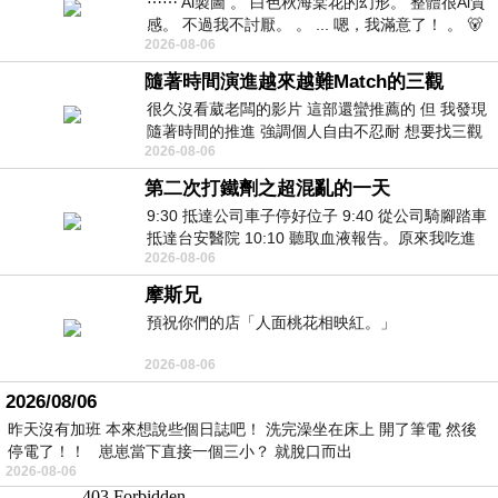
⋯⋯ Ai製圖 。 白色秋海棠花的幻形。 整體很Ai質
感。 不過我不討厭。 。 ... 嗯，我滿意了！ 。 🐻
2026-08-06
昨中
隨著時間演進越來越難Match的三觀
很久沒看葳老闆的影片 這部還蠻推薦的 但 我發現
隨著時間的推進 強調個人自由不忍耐 想要找三觀
2026-08-06
接近的不要說對象 連朋友都超
第二次打鐵劑之超混亂的一天
9:30 抵達公司車子停好位子 9:40 從公司騎腳踏車
抵達台安醫院 10:10 聽取血液報告。原來我吃進
2026-08-06
去的 B12 彌可保並非沒有吸收而是超
摩斯兄
預祝你們的店「人面桃花相映紅。」
2026-08-06
2026/08/06
昨天沒有加班 本來想說些個日誌吧！ 洗完澡坐在床上 開了筆電 然後
停電了！！ 崽崽當下直接一個三小？ 就脫口而出
2026-08-06