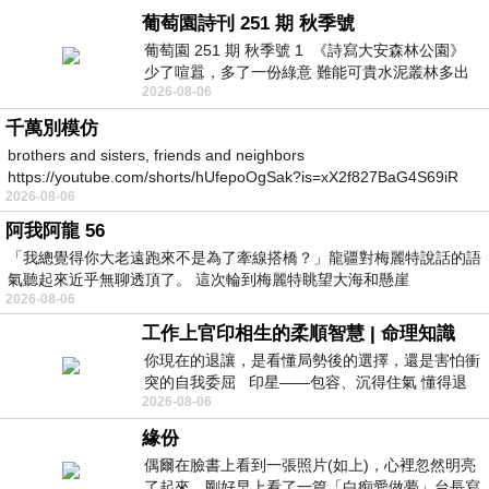
葡萄園詩刊 251 期 秋季號
葡萄園 251 期 秋季號 1 《詩寫大安森林公園》
少了喧囂，多了一份綠意 難能可貴水泥叢林多出
2026-08-06
一
千萬別模仿
brothers and sisters, friends and neighbors
https://youtube.com/shorts/hUfepoOgSak?is=xX2f827BaG4S69iR
2026-08-06
https
阿我阿龍 56
「我總覺得你大老遠跑來不是為了牽線搭橋？」龍疆對梅麗特說話的語
氣聽起來近乎無聊透頂了。 這次輪到梅麗特眺望大海和懸崖
2026-08-06
工作上官印相生的柔順智慧 | 命理知識
你現在的退讓，是看懂局勢後的選擇，還是害怕衝
突的自我委屈 印星——包容、沉得住氣 懂得退
2026-08-06
一步觀察，不會
緣份
偶爾在臉書上看到一張照片(如上)，心裡忽然明亮
了起來。剛好早上看了一篇「白痴愛做夢」台長寫