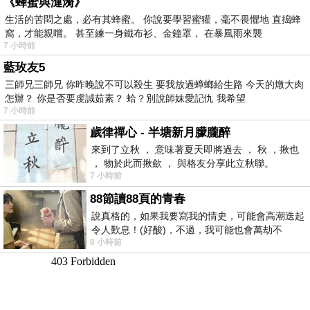
《蜂蜜與漣漪》
生活的苦悶之處，必有其蜂蜜。 你說要學習蜜獾，毫不畏懼地 直搗蜂
窩，才能親嚐。 甚至練一身鐵布衫、金鐘罩， 在暴風雨來襲
7 小時前
藍玫友5
三師兄三師兄 你昨晚說不可以殺生 要我放過蟑螂給生路 今天的燉大肉
怎辦？ 你是否要虔誠茹素？ 蛤？別說師妹愛記仇 我希望
7 小時前
歲律禪心 - 半塘新月朦朧醉
來到了立秋 ， 意味著夏天即將過去 ， 秋 ，揪也
， 物於此而揪歛 ， 與格友分享此立秋聯。
7 小時前
88節讀88頁的青春
說真格的，如果我要寫我的情史，可能會高潮迭起
令人歎息！(好酸)，不過，我可能也會萬劫不
8 小時前
復...，每天跪鍵盤還是被判了花心的罪