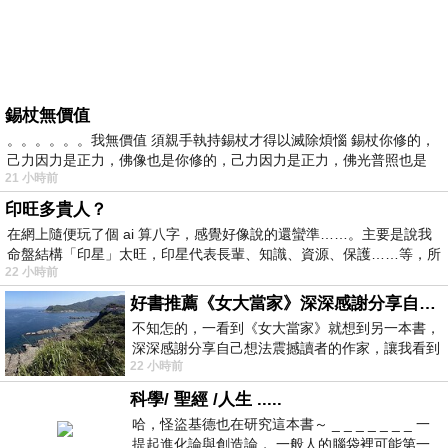
錫杖無價值
。。。。。。我無價值 須親手執持錫杖才得以滅除煩惱 錫杖你修的，
己力因力是正力，佛像也是你修的，己力因力是正力，佛光普照也是
21 小時前
印旺多貴人？
在網上隨便玩了個 ai 算八字，感覺好像說的還蠻準……。主要是說我
命盤結構「印星」太旺，印星代表長輩、知識、資源、保護……等，所
22 小時前
好書推薦《女大當家》深深感謝分享自己想法震撼讀者的作家，讓我看到不同樣貌的家庭！
不知怎的，一看到《女大當家》就想到另一本書，
深深感謝分享自己想法震撼讀者的作家，讓我看到
22 小時前
不同樣貌的家庭！ 《女大
科學/ 聖經 /人生 .....
哈，怪盜基德也在研究這本書～ _ _ _ _ _ _ _ 一
提起進化論與創造論， 一般人的腦袋裡可能第一