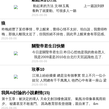
動起來的方法 文/林玉鳳 上一篇說到靜
養夠了就要動。可很多人一聽
2026-08-06
狼
昨晚經歷了某些事情，早上醒來，覺得心情不太好。坦白說，我覺得昨
晚，那個人離我太近了，但我拒絕不掉他，因此早上醒來會有罪惡感。
2026-08-06
關聖帝君生日快樂
今日是關聖帝君生日.昨日心想他是我的救命恩人.
我是2009還是2010在台北行天宮認識他.忘了.
2026-08-06
一個奇摩交友的網友學
玫事10
江湖上紛紛擾擾 總是沒有個事實 世上不只一位小
娃兒 人間總有千千萬萬人 他們心中有著一座山 梁
2026-08-06
山佛山泰華衡恆嵩 一山之高
我與AI討論的小說劇情(15)
第十五章：被決定的壞人 天命文創頂樓會議室。 氣氛冷得像暴風雨前
夕。 秘書甚至不敢進門。 因為教育部長曾德隆，親自來了。 &m
2026-08-06