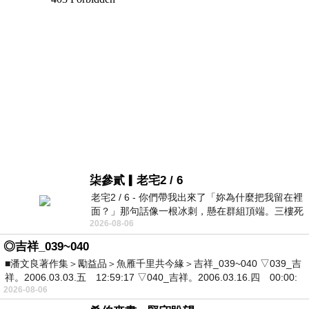
柒參貳▎老宅2 / 6
老宅2 / 6 - 你們帶我出來了「妳為什麼把我留在裡
面？」那句話像一根冰刺，懸在群組頂端。三樓死
2026-08-06
死盯著照片裡的人。那個人確實站在
◎吉祥_039~040
■潘文良著作集＞勵益品＞魚雁千里共今緣＞吉祥_039~040 ▽039_吉
祥。2006.03.03.五 12:59:17 ▽040_吉祥。2006.03.16.四 00:00:
2026-08-06