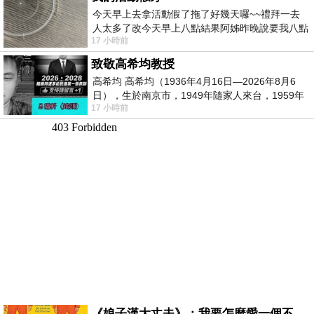
今天早上去拿活動假了拖了好幾天囉~~禮拜一去
人太多了改今天早上八點結果阿姊昨晚說要我八點
17 小時前
去西螺農會~回到莿桐都8點半多了
致敬高希均教授
高希均 高希均（1936年4月16日—2026年8月6
日），生於南京市，1949年隨家人來台，1959年
17 小時前
赴美深造並取得經濟發展博士學位。曾任
《娘子漢大丈夫》：我要怎麼愛一個不存在的人？