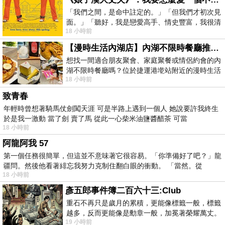
「我們之間，是命中註定的。」「但我們才初次見
面。」「聽好，我是戀愛高手、情史豐富，我很清
18 小時前
楚這種感覺，你我之間的那種感覺，現
【漫時生活內湖店】內湖不限時餐廳推薦｜捷運港墘站美食，聚餐、約會、家庭聚會首選，正餐甜點一次滿足
想找一間適合朋友聚會、家庭聚餐或情侶約會的內
湖不限時餐廳嗎？位於捷運港墘站附近的漫時生活
18 小時前
內湖店，從捷運站步行約4分鐘即可抵
致青春
年輕時曾想著騎馬仗劍闖天涯 可是半路上遇到一個人 她說要許我終生
於是我一激動 當了劍 賣了馬 從此一心柴米油鹽醬醋茶 可當
18 小時前
阿龍阿我 57
第一個任務很簡單，但這並不意味著它很容易。「你準備好了吧？」龍
疆問。然後他看著緋忘我努力克制住翻白眼的衝動。 「當然。從
18 小時前
彥五郎事件簿二百六十三:Club
重石不再只是歲月的累積，更能像標籤一般，標籤
越多，反而更能像是勳章一般，加冕著榮耀萬丈。
19 小時前
習慣一如縱容，成了再難輕輕放下的罪證