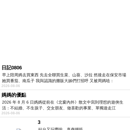
日記0806
早上陪周媽去買東西 先去全聯買生菜、山葵、沙拉 然後走在保安市場
她買番茄、南瓜子 我與認識的攤販大姊們打招呼 又被周媽唸：
2026-08-06
媽媽的優點
2026 年 8 月 6 日媽媽從前在《北窗內外》散文中寫到理想的遊俠生
活：不結婚、不生孩子、交女朋友、做喜歡的事業、單獨遊走江
2026-08-06
湖⋯⋯，
3
站台又玩嘢啦。真傷腦筋。