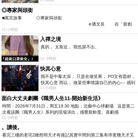
不是我的工作啊。 真
◎專家與頭銜
■寓言故事 ◎專家與頭銜
⊕潘文良 在「新創
11 小時前
之谷」裡——
入禪之境
真的， 太靠近， 我也尿不出。
12 小時前
快其心意
我不是中毒太深， 只是在做笑果， PO文有題材，
快其心意 而以， 做某些事情讓自己的內心--- 感到
13 小時前
愉快。
面白大丈夫劇團《職男人生11-開始新生活》
時間：2026年7月31日，周五19:30 地點：北藝中心球劇場 這是第二
次看該團《職男人生》系列的現場演出，感覺新鮮度、喜劇感
14 小時前
。讀後。
看完三樓的老宅2雖然明天才有後記其實中間到第三集有停更幾天才又