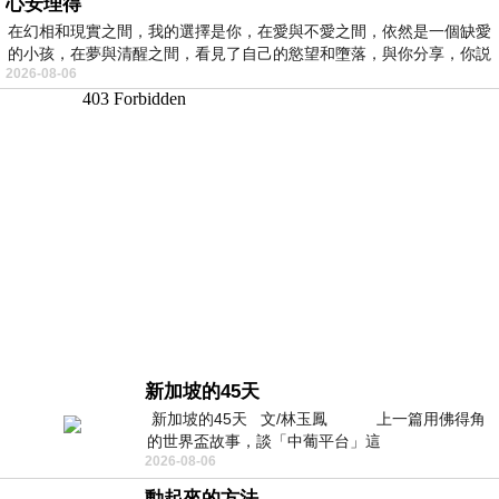
心安理得
在幻相和現實之間，我的選擇是你，在愛與不愛之間，依然是一個缺愛
的小孩，在夢與清醒之間，看見了自己的慾望和墮落，與你分享，你説
2026-08-06
新加坡的45天
新加坡的45天 文/林玉鳳 上一篇用佛得角
的世界盃故事，談「中葡平台」這
2026-08-06
動起來的方法