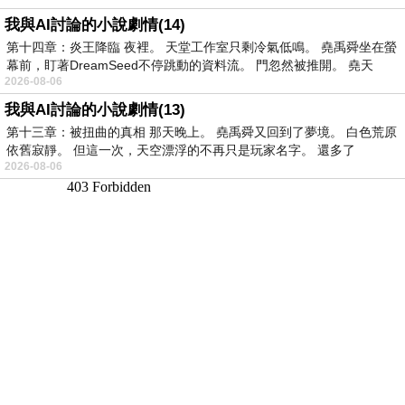
我與AI討論的小說劇情(14)
第十四章：炎王降臨 夜裡。 天堂工作室只剩冷氣低鳴。 堯禹舜坐在螢
幕前，盯著DreamSeed不停跳動的資料流。 門忽然被推開。 堯天
2026-08-06
我與AI討論的小說劇情(13)
第十三章：被扭曲的真相 那天晚上。 堯禹舜又回到了夢境。 白色荒原
依舊寂靜。 但這一次，天空漂浮的不再只是玩家名字。 還多了
2026-08-06