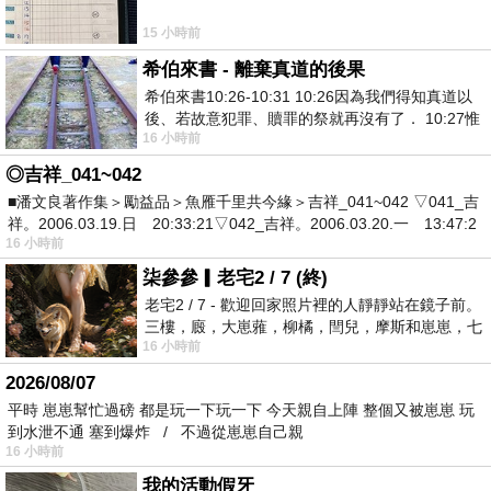
15 小時前
希伯來書 - 離棄真道的後果
希伯來書10:26-10:31 10:26因為我們得知真道以
後、若故意犯罪、贖罪的祭就再沒有了． 10:27惟
16 小時前
有戰懼等候審判和那燒滅眾敵人的烈火
◎吉祥_041~042
■潘文良著作集＞勵益品＞魚雁千里共今緣＞吉祥_041~042 ▽041_吉
祥。2006.03.19.日 20:33:21▽042_吉祥。2006.03.20.一 13:47:2
16 小時前
柒參參▎老宅2 / 7 (終)
老宅2 / 7 - 歡迎回家照片裡的人靜靜站在鏡子前。
三樓，廄，大崽蕥，柳橘，閆兒，摩斯和崽崽，七
16 小時前
個人整整齊齊地站在鏡框之外，如同
2026/08/07
平時 崽崽幫忙過磅 都是玩一下玩一下 今天親自上陣 整個又被崽崽 玩
到水泄不通 塞到爆炸 / 不過從崽崽自己親
16 小時前
我的活動假牙