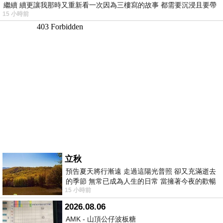
繼續 續更讓我那時又重新看一次因為三樓寫的故事 都需要沉浸且要帶
15 小時前
有
立秋
預告夏天將行漸遠 走過這陽光普照 卻又充滿逝去
的季節 無常已成為人生的日常 當擁著今夜的歡暢
15 小時前
舒心 轉眼驟成昨日 而明晨 太陽
2026.08.06
AMK - 山頂公仔波板糖