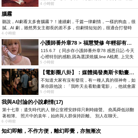
4 小時前
驚世駭俗的神通法門 也未必讀
腦霧
聽說，AI劇看太多會腦霧？！連續劇，千篇一律劇情，一樣的狗血，很
膩...AI 劇，雖然男女主都長的差不多，但劇情短短的，很適合打發時
4 小時前
小護師番外章78 > 福慧雙修 年輕卻有個老靈魂 ㄑ金剛經〉podcast
115.6.7 ( 同步存小護師番外章78 感恩日記-今天
心裡特別的感動,因為選課燒腦,line A梳爬, 上完失
5 小時前
智課的她,特來傾
【電影圈八卦】：媒體揭發奧斯卡動畫項目投票醜聞！好萊塢為什麼看不起動畫電影？
不知道大家有沒有發現，有一種人真的很神奇，如
果你跟他說：「我昨天去看動畫電影」，他就會露
5 小時前
出一種慈祥的微笑，然後問你是不是陪小
我與AI討論的小說劇情(17)
第十七章：遺失時代的人 辦公室裡安靜得只剩時鐘聲。 堯禹舜低頭翻
著相簿。 照片中的袁年，始終與人群保持距離。 別人在聊天。
6 小時前
知幻即離，不作方便，離幻即覺，亦無漸次