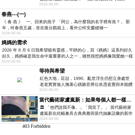
2026-08-06
時間就有「 進化論很科
春燕---(一)
《 春 燕 》 一、回來的燕子 「阿公，為什麼我的名字裡有燕？」 那
年，何春燕五歲，坐在後台戲箱上，看外公何安慶縫補一
2026-08-06
媽媽的需求
2026 年 8 月 6 日我希望能有靈感，平靜的心，寫《媽媽》這系列好久
好久，媽媽確是我生命中最重要的人之一，雖然很想媽媽像我愛她一樣
2026-08-06
等待與希望
紅色大地，莊喆，1990。亂世浮生仍想立身處世
老老實實做人撫著心跳聽音辨位依憑直覺與本能鑽
2026-08-06
向裂隙的亮處探索另一個心聲另一個共鳴的
當代藝術家盧嵐新：如果每個人都一樣，這世界該有多無聊？
🏛️ 「他們說我不像。」「我笑了。」 當代藝術家
盧嵐新在此幅兼具古典典雅與當代抽象語彙的新作
2026-08-06
中，以沈靜的藍色空間為背景，描繪了