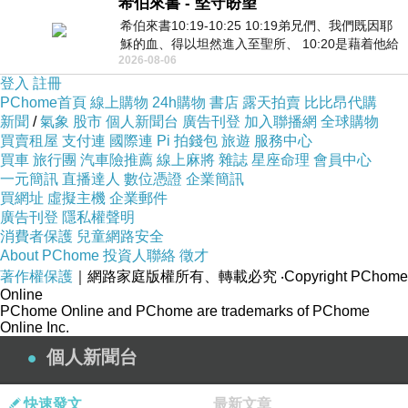
希伯來書 - 堅守盼望
希伯來書10:19-10:25 10:19弟兄們、我們既因耶
穌的血、得以坦然進入至聖所、 10:20是藉着他給
2026-08-06
我們開了一條又新又活的路從幔子經過
登入
註冊
PChome首頁
線上購物
24h購物
書店
露天拍賣
比比昂代購
新聞
/
氣象
股市
個人新聞台
廣告刊登
加入聯播網
全球購物
買賣租屋
支付連
國際連
Pi 拍錢包
旅遊
服務中心
買車
旅行團
汽車險推薦
線上麻將
雜誌
星座命理
會員中心
一元簡訊
直播達人
數位憑證
企業簡訊
買網址
虛擬主機
企業郵件
廣告刊登
隱私權聲明
消費者保護
兒童網路安全
About PChome
投資人聯絡
徵才
著作權保護
｜網路家庭版權所有、轉載必究
‧Copyright PChome
Online
PChome Online and PChome are trademarks of PChome
Online Inc.
個人新聞台
快速發文
最新文章