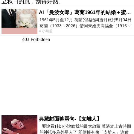
立秋日的風，刮得好熱。
AI「曼波女郎」葛蘭1961年的結婚＋蜜月旅行 #戀上老電影 #葛蘭 #粟子
1961年5月至12月 葛蘭的結婚與蜜月旅行5月04日
葛蘭（1933～2026）偕同未婚夫高福全（1916～
4 小時前
2004）乘郵輪赴倫敦6月15日於英國倫敦St.S
典藏封面聊兩句-【支離人】
要說看科幻小說給我的最大啟蒙 莫過於上古時期
的神祇多為外星人了 即便擁有像「支離人」這種