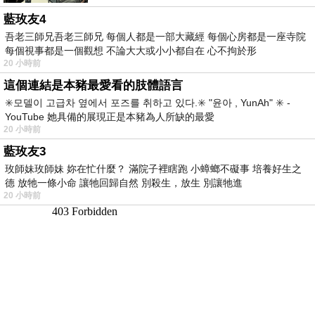
藍玫友4
吾老三師兄吾老三師兄 每個人都是一部大藏經 每個心房都是一座寺院
每個視事都是一個觀想 不論大大或小小都自在 心不拘於形
20 小時前
這個連結是本豬最愛看的肢體語言
✳️모델이 고급차 옆에서 포즈를 취하고 있다.✳️ "윤아 , YunAh" ✳️ -
YouTube 她具備的展現正是本豬為人所缺的最愛
20 小時前
藍玫友3
玫師妹玫師妹 妳在忙什麼？ 滿院子裡瞎跑 小蟑螂不礙事 培養好生之
德 放牠一條小命 讓牠回歸自然 別殺生，放生 別讓牠進
20 小時前