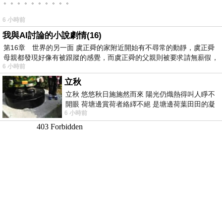
。。。。。。。。。。
6 小時前
我與AI討論的小說劇情(16)
第16章 世界的另一面 虞正舜的家附近開始有不尋常的動靜，虞正舜
母親都發現好像有被跟蹤的感覺，而虞正舜的父親則被要求請無薪假，
6 小時前
立秋
立秋 悠悠秋日施施然而來 陽光仍熾熱得叫人睜不
開眼 荷塘邊賞荷者絡繹不絕 是塘邊荷葉田田的凝
6 小時前
望 風中飄逸的是映日荷花別樣紅