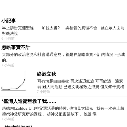
小記事
早上禱告完翻聖經 加拉太書2 與福音的真理不合 就在眾人面前
對磯法說
6 小時前
忽略事實不計
大部分的政治意見和社會溝通意見，都是在忽略事實不計的情況下形成
的。
7 小時前
終於立秋
可有海豚白白靠攏 再次遙迢氣旋 可再饒過一遍窮
弱 雖人間活動 已達文明極致之浪費 但又何干質樸
7 小時前
者 只能白白陪葬
*臺灣人造衛星救了我……
趙德恕(Zoldos Ur.)神父還活著的時候: 他怕見太陽光 我有一次去上趙
德恕神父研究所的課程， 趙神父把窗簾放下， 他說:陽
7 小時前