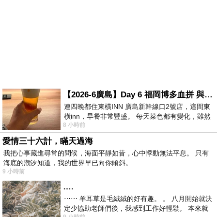
【2026-6廣島】Day 6 福岡博多血拼 與機場接送少年司機深夜對談
連四晚都住東橫INN 廣島新幹線口2號店，這間東
橫inn，早餐非常豐盛。 每天菜色都有變化，雖然
8 小時前
看到工作人員拿出料理包加熱，但
愛情三十六計，瞞天過海
我把心事藏進尋常的問候，海面平靜如昔，心中悸動無法平息。 只有
海底的潮汐知道，我的世界早已向你傾斜。
9 小時前
….
⋯⋯ 羊耳草是毛絨絨的好有趣。 。 八月開始就決
定少協助老師們後，我感到工作好輕鬆。 本來就
9 小時前