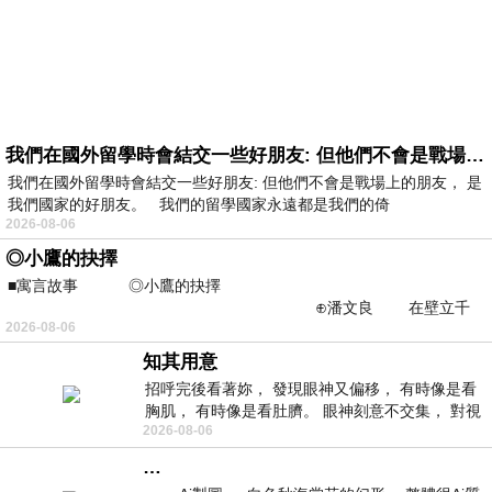
我們在國外留學時會結交一些好朋友: 但他們不會是戰場上的朋友
我們在國外留學時會結交一些好朋友: 但他們不會是戰場上的朋友， 是
我們國家的好朋友。 我們的留學國家永遠都是我們的倚
2026-08-06
◎小鷹的抉擇
■寓言故事 ◎小鷹的抉擇
⊕潘文良 在壁立千
2026-08-06
仞的懸崖上，有一座遮天蔽
知其用意
招呼完後看著妳， 發現眼神又偏移， 有時像是看
胸肌， 有時像是看肚臍。 眼神刻意不交集， 對視
2026-08-06
視線不對齊， 讓我很難不
…