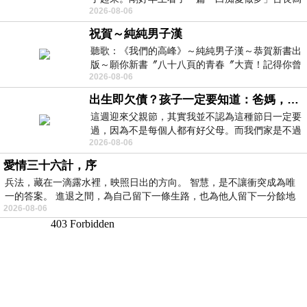
2026-08-06
的貼文，在回顧年輕時瘋狂愛上
祝賀～純純男子漢
聽歌：《我們的高峰》～純純男子漢～恭賀新書出
版～願你新書〞八十八頁的青春〞大賣！記得你曾
2026-08-06
經在我的版留言…「好讚的圖^^感覺大家
出生即欠債？孩子一定要知道：爸媽，其實我不欠你們
這週迎來父親節，其實我並不認為這種節日一定要
過，因為不是每個人都有好父母。而我們家是不過
2026-08-06
節的，平時也沒什麼儀式感，生活趨近冷
愛情三十六計，序
兵法，藏在一滴露水裡，映照日出的方向。 智慧，是不讓衝突成為唯
一的答案。 進退之間，為自己留下一條生路，也為他人留下一分餘地
2026-08-06