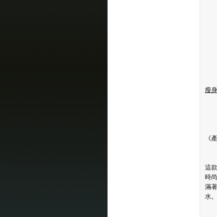
瘦
《
這款
時
滿
水