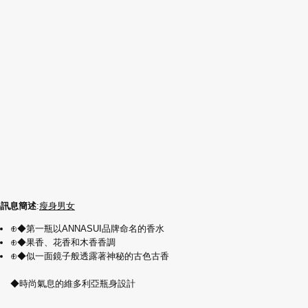
品訊息簡述
:
瘦身男女
⊕◆第一瓶以ANNASUI品牌命名的香水
⊕◆果香、花香和木香香調
⊕◆似一面鏡子般透露著神秘的古色古香
◆時尚氣息的維多利亞瓶身設計