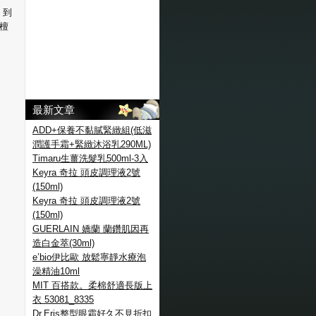
。到
檀
最新文章
ADD+保養不黏膩緊緻組(低滋
潤護手霜+緊緻沐浴乳290ML)
Timaru生薑洗髮乳500ml-3入
Keyra 奇拉 頭皮調理液2號
(150ml)
Keyra 奇拉 頭皮調理液2號
(150ml)
GUERLAIN 嬌蘭 蘭鑽肌因再
造白金萃(30ml)
e’bio伊比歐 放鬆寧靜水療泡
澡精油10ml
MIT 百搭款。柔棉舒適長版上
衣 53081_8335
Dr.Eris整型眼霜好久不見折扣