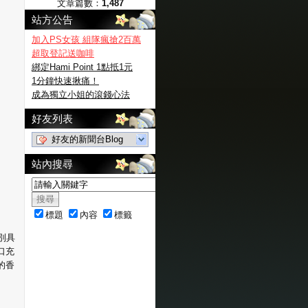
文章篇數：
1,487
站方公告
加入PS女孩 組隊瘋搶2百萬
超取登記送咖啡
綁定Hami Point 1點抵1元
1分鐘快速揪痛！
成為獨立小姐的滾錢心法
好友列表
好友的新聞台Blog
站內搜尋
標題
內容
標籤
別具
口充
的香