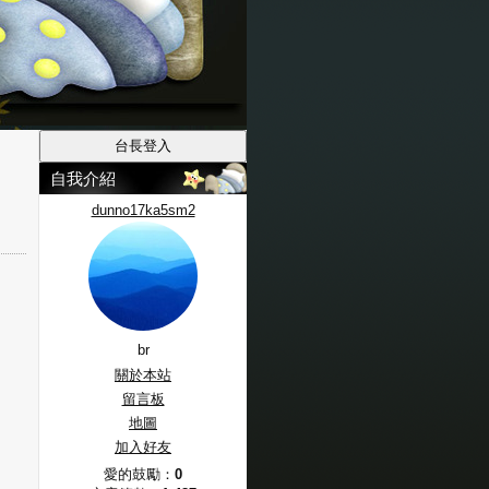
自我介紹
dunno17ka5sm2
br
關於本站
留言板
地圖
加入好友
愛的鼓勵：
0