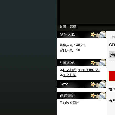
首頁
活動
站台人氣
20
A
累積人氣：
48,296
當日人氣：
28
推
訂閱本站
RSS訂閱
(
如何使用RSS
)
加入訂閱
Kaza
商
連結書籤
商
目前沒有資料