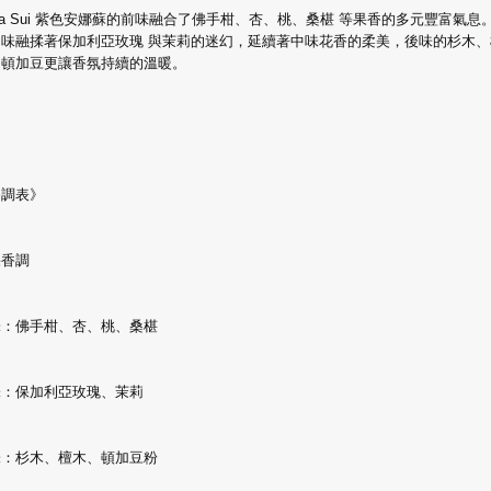
na Sui 紫色安娜蘇的前味融合了佛手柑、杏、桃、桑椹 等果香的多元豐富氣息
中味融揉著保加利亞玫瑰 與茉莉的迷幻，延續著中味花香的柔美，後味的杉木、
、頓加豆更讓香氛持續的溫暖。
香調表》
果香調
味：佛手柑、杏、桃、桑椹
味：保加利亞玫瑰、茉莉
味：杉木、檀木、頓加豆粉