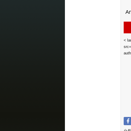
< la
src=
aut
台