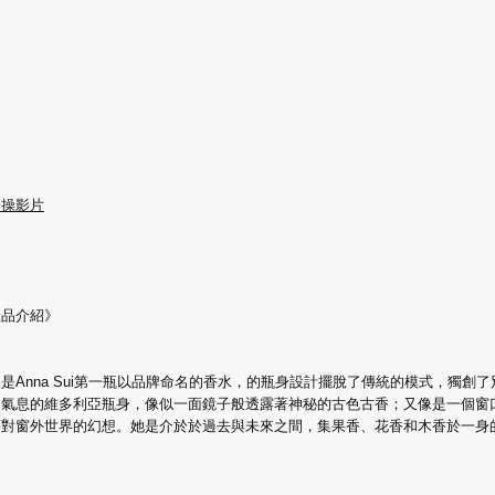
身操影片
產品介紹》
是Anna Sui第一瓶以品牌命名的香水，的瓶身設計擺脫了傳統的模式，獨創了
尚氣息的維多利亞瓶身，像似一面鏡子般透露著神秘的古色古香；又像是一個窗
著對窗外世界的幻想。她是介於於過去與未來之間，集果香、花香和木香於一身
。