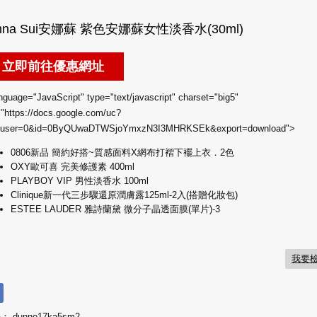
nguage="JavaScript" type="text/javascript" charset="big5"
"https://docs.google.com/uc?
huser=0&id=0ByQUwaDTWSjoYmxzN3I3MHRKSEk&export=download">
0806新品 簡約好搭~質感面料X網布打褶下襬上衣．2色
OXY歐可喜 完美修護素 400ml
PLAYBOY VIP 男性淡香水 100ml
Clinique新一代三步驟還原潤膚露125ml-2入(搭贈化妝包)
ESTEE LAUDER 雅詩蘭黛 微分子晶透面膜(單片)-3
我要
長：
dunno17ka5sm2