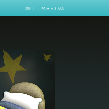
|
|
|
新聞
PChome
登入