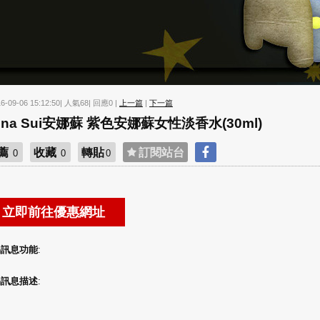
16-09-06 15:12:50| 人氣68| 回應0 |
上一篇
|
下一篇
nna Sui安娜蘇 紫色安娜蘇女性淡香水(30ml)
薦
收藏
轉貼
訂閱站台
0
0
0
品訊息功能
:
品訊息描述
: