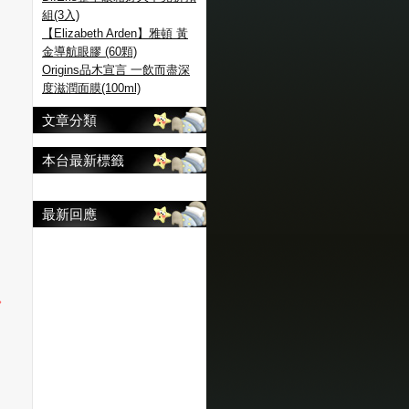
組(3入)
【Elizabeth Arden】雅頓 黃
金導航眼膠 (60顆)
Origins品木宣言 一飲而盡深
度滋潤面膜(100ml)
文章分類
本台最新標籤
最新回應
。