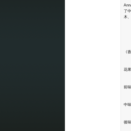
An
了
木
《
花
前
中
後