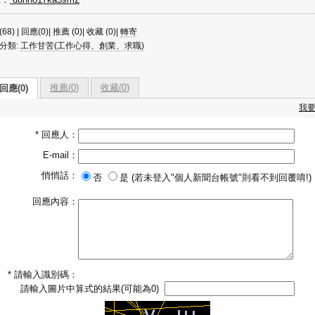
68) | 回應(0)| 推薦 (
0
)| 收藏 (
0
)|
轉寄
分類:
工作甘苦(工作心得、創業、求職)
推薦(
0
)
收藏(
0
)
回應(0)
我
* 回應人：
E-mail：
悄悄話：
否
是 (若未登入"個人新聞台帳號"則看不到回覆唷!)
回應內容：
* 請輸入識別碼：
請輸入圖片中算式的結果(可能為0)