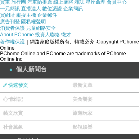
買車
旅行團
汽車險推薦
線上麻將
雜誌
星座命理
會員中心
一元簡訊
直播達人
數位憑證
企業簡訊
買網址
虛擬主機
企業郵件
廣告刊登
隱私權聲明
消費者保護
兒童網路安全
About PChome
投資人聯絡
徵才
著作權保護
OXY歐可喜 完美修護素 400ml
｜網路家庭版權所有、轉載必究
‧Copyright PChome
Online
Clinique新一代三步驟還原潤膚露125ml-2入(搭
PChome Online and PChome are trademarks of PChome
Online Inc.
贈化妝包)
個人新聞台
MosquitNo 長效型防蚊貼片 (6片)
ESTEE LAUDER 雅詩蘭黛 微分子晶透面膜(單
快速發文
最新文章
片)-3
【柔亞ZOYA】精靈星塵系列-史蒂薇ZP675 (紫
心情雜記
美食饗宴
羅蘭色15ml)
藝文欣賞
旅遊玩家
社會萬象
影視娛樂