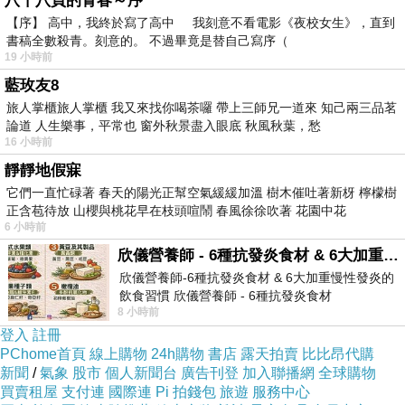
八十八頁的青春～序
【序】 高中，我終於寫了高中 我刻意不看電影《夜校女生》，直到
?
書稿全數殺青。刻意的。 不過畢竟是替自己寫序（
19 小時前
藍玫友8
旅人掌櫃旅人掌櫃 我又來找你喝茶囉 帶上三師兄一道來 知己兩三品茗
論道 人生樂事，平常也 窗外秋景盡入眼底 秋風秋葉，愁
16 小時前
靜靜地假寐
它們一直忙碌著 春天的陽光正幫空氣緩緩加溫 樹木催吐著新枒 檸檬樹
正含苞待放 山櫻與桃花早在枝頭喧鬧 春風徐徐吹著 花園中花
6 小時前
欣儀營養師 - 6種抗發炎食材 & 6大加重慢性發炎的飲食習慣
欣儀營養師-6種抗發炎食材 & 6大加重慢性發炎的
飲食習慣 欣儀營養師 - 6種抗發炎食材
商品訊息簡述
:
8 小時前
https://www.facebook.com/photo/?fbid=147
⊕經典明星暢銷品
登入
註冊
PChome首頁
線上購物
24h購物
書店
露天拍賣
比比昂代購
⊕人人必買
新聞
/
氣象
股市
個人新聞台
廣告刊登
加入聯播網
全球購物
買賣租屋
支付連
國際連
Pi 拍錢包
旅遊
服務中心