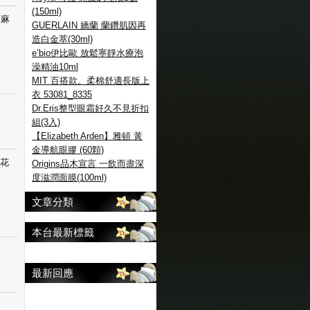
(150ml)
蓖麻
GUERLAIN 嬌蘭 蘭鑽肌因再
造白金萃(30ml)
e’bio伊比歐 放鬆寧靜水療泡
澡精油10ml
MIT 百搭款。柔棉舒適長版上
衣 53081_8335
Dr.Eris整型眼霜好久不見折扣
組(3入)
【Elizabeth Arden】雅頓 黃
金導航眼膠 (60顆)
絲花
Origins品木宣言 一飲而盡深
度滋潤面膜(100ml)
文章分類
本台最新標籤
最新回應