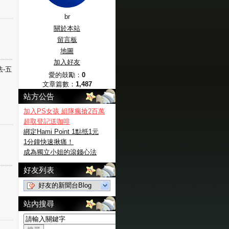
br
關於本站
留言板
地圖
加入好友
法-五
愛的鼓勵：
0
文章篇數：
1,487
站方公告
加入PS女孩 組隊瘋搶2百萬
超取登記送咖啡
綁定Hami Point 1點抵1元
1分鐘快速揪痛！
成為獨立小姐的滾錢心法
好友列表
好友的新聞台Blog
站內搜尋