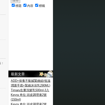
標題
內容
標籤
法：
最新文章
ADD+保養不黏膩緊緻組(低滋
潤護手霜+緊緻沐浴乳290ML)
Timaru生薑洗髮乳500ml-3入
Keyra 奇拉 頭皮調理液2號
(150ml)
Keyra 奇拉 頭皮調理液2號