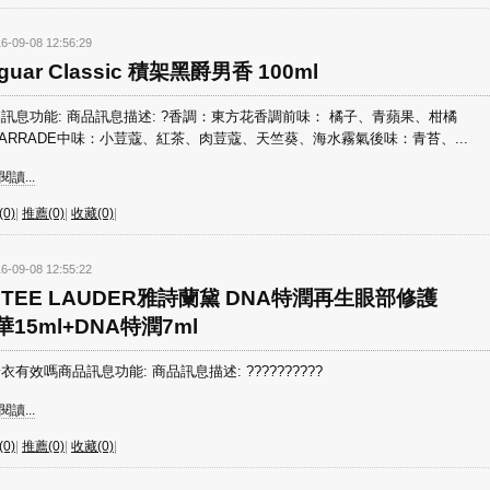
6-09-08 12:56:29
guar Classic 積架黑爵男香 100ml
訊息功能: 商品訊息描述: ?香調：東方花香調前味： 橘子、青蘋果、柑橘
GARRADE中味：小荳蔻、紅茶、肉荳蔻、天竺葵、海水霧氣後味：青苔、...
讀...
0)
|
推薦(0)
|
收藏(0)
|
6-09-08 12:55:22
STEE LAUDER雅詩蘭黛 DNA特潤再生眼部修護
華15ml+DNA特潤7ml
衣有效嗎商品訊息功能: 商品訊息描述: ??????????
讀...
0)
|
推薦(0)
|
收藏(0)
|