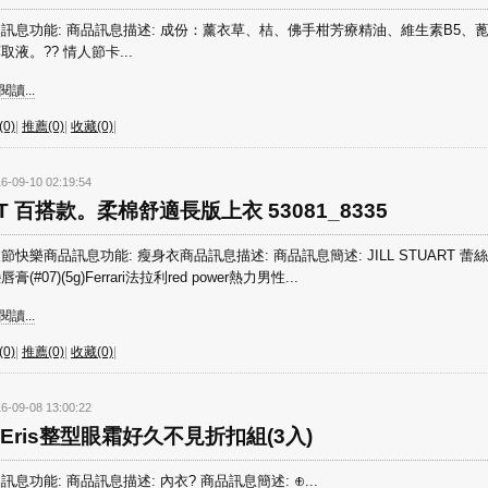
訊息功能: 商品訊息描述: 成份：薰衣草、桔、佛手柑芳療精油、維生素B5、
取液。?? 情人節卡...
讀...
0)
|
推薦(0)
|
收藏(0)
|
6-09-10 02:19:54
IT 百搭款。柔棉舒適長版上衣 53081_8335
節快樂商品訊息功能: 瘦身衣商品訊息描述: 商品訊息簡述: JILL STUART 蕾
膏(#07)(5g)Ferrari法拉利red power熱力男性...
讀...
0)
|
推薦(0)
|
收藏(0)
|
6-09-08 13:00:22
r.Eris整型眼霜好久不見折扣組(3入)
訊息功能: 商品訊息描述: 內衣? 商品訊息簡述: ⊕...