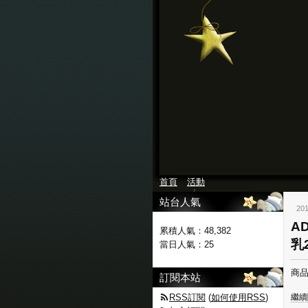
首頁
活動
站台人氣
201
A
累積人氣：
48,382
乳2
當日人氣：
25
商品
訂閱本站
RSS訂閱
(
如何使用RSS
)
繼續閱