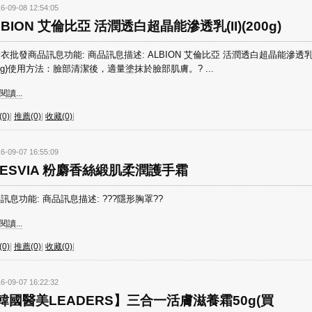
6-09-08 12:54:05
LBION 艾倫比亞 活潤透白超晶能滲透乳(II)(200g)
衣批發商品訊息功能: 商品訊息描述: ALBION 艾倫比亞 活潤透白超晶能滲透乳(I
00g)使用方法：臉部清潔後，適量塗抹於臉部肌膚。? ...
讀...
0)
|
推薦(0)
|
收藏(0)
|
6-09-07 16:55:09
’NESVIA 粉麝香絲緞肌柔潤護手霜
訊息功能: 商品訊息描述: ???隱形胸罩??
讀...
0)
|
推薦(0)
|
收藏(0)
|
6-09-07 16:22:32
韓國醫美LEADERS】三合一活膚滋養霜50g(買