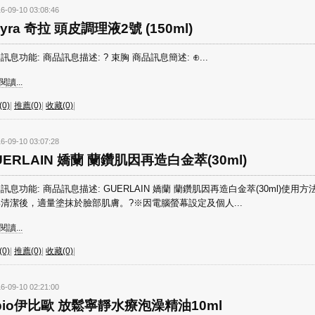
6-09-10 03:08:46
yra 奇拉 頭皮調理液2號 (150ml)
訊息功能: 商品訊息描述: ? 束胸 商品訊息簡述: ⊕...
讀...
0)
|
推薦(0)
|
收藏(0)
|
6-09-10 03:07:28
UERLAIN 嬌蘭 蘭鑽肌因再造白金萃(30ml)
訊息功能: 商品訊息描述: GUERLAIN 嬌蘭 蘭鑽肌因再造白金萃(30ml)使用方
清潔後，適量塗抹於臉部肌膚。?※因電腦螢幕設定及個人...
讀...
0)
|
推薦(0)
|
收藏(0)
|
6-09-10 02:21:00
’bio伊比歐 放鬆寧靜水療泡澡精油10ml