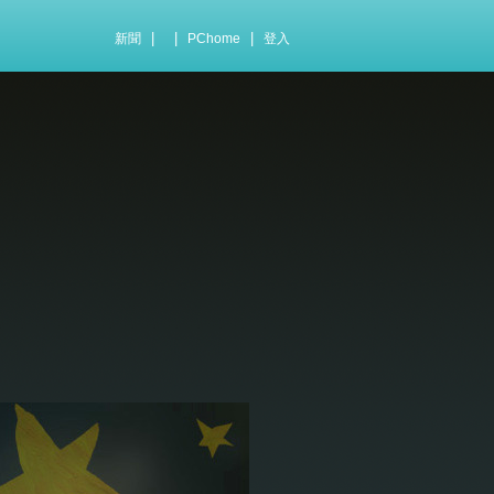
|
|
|
新聞
PChome
登入