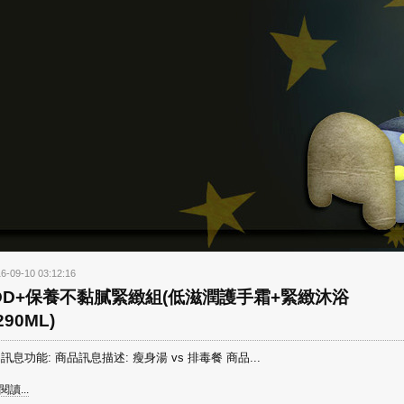
6-09-10 03:12:16
DD+保養不黏膩緊緻組(低滋潤護手霜+緊緻沐浴
90ML)
訊息功能: 商品訊息描述: 瘦身湯 vs 排毒餐 商品...
讀...