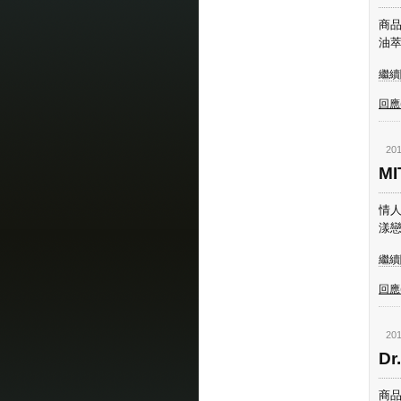
商品
油萃
繼續閱
回應(
201
M
情人
漾戀唇
繼續閱
回應(
201
D
商品