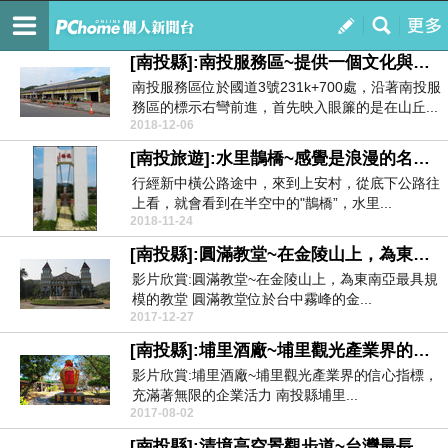
台鈴(dhlee0501)趴趴照
訂閱
我的
[南投縣]:南投服務區~提供一個文化與休憩兼具的特色景點
南投服務區位於國道3號231k+700處，沿著南投服
務區的標示右彎前進，首先映入眼簾的是在山丘...
2018-12-06
[南投旅遊]:水里鵲橋~感覺是浪漫的名字，景色比起天梯也不遜色
行經新中橫公路途中，來到上安村，從底下公路往
上看，就會看到在半空中的"鵲橋”，水里...
2018-11-24
[南投縣]:圓滿教堂~在金陵山上，為東南亞最具規模的教堂
影片欣賞:圓滿教堂~在金陵山上，為東南亞最具規
模的教堂 圓滿教堂位於台中霧峰的金...
2017-12-27
[南投縣]:埔里酒廠~埔里觀光產業界的信心指標，充滿著無限的企業活力
影片欣賞:埔里酒廠~埔里觀光產業界的信心指標，
充滿著無限的企業活力 南投縣埔里...
2017-08-02
[南投縣]:清境高空景觀步道~台灣最長、海拔最高，能眺望合歡群山、美麗雲海