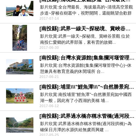
影片欣賞:全台灣最長、海拔最高的~清境高空景觀
步道~穿梭在樹叢中，視野開闊，還能眺望合歡群
2017-07-14
山、以及美...
[南投縣]:武界一線天~探秘境、賞峽谷景觀
影片欣賞:武界一線天~探秘境、賞峽谷景觀 位於
南投仁愛鄉的武界部落，素有雲的故鄉...
2017-06-30
[南投縣]:台灣水資源館(集集攔河堰管理中心)~休憩休閒兼具教育之場所
影片欣賞:台灣水資源館(集集攔河堰管理中心)~休
憩兼具有教育意義的休閒場所 台...
2017-06-21
[南投縣]:埔里\\\"鯉魚潭\\\"~自然勝景宛如中國西湖一般，因此有了小西湖的美稱
影片欣賞:南投埔里"鯉魚潭"~自然勝景宛如中國西
湖一般，因此有了小西湖的美稱 埔...
2017-06-12
[南投縣]:武界過水橋亦稱水管橋(過河段拱橋)~為確保日月潭的水源供給無虞而興建
影片欣賞:武界過水橋亦稱水管橋(過河段拱橋)~為
確保日月潭的水源供給無虞而興建 ...
2017-05-25