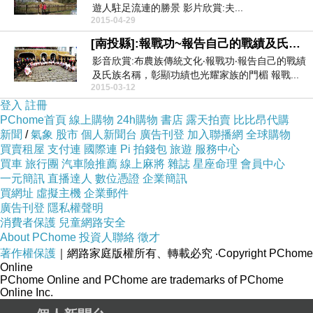
遊人駐足流連的勝景 影片欣賞:夫...
2015-04-29
[南投縣]:報戰功~報告自己的戰績及氏族名稱，彰顯功績也光耀家族的門楣
影音欣賞:布農族傳統文化‧報戰功‧報告自己的戰績
及氏族名稱，彰顯功績也光耀家族的門楣 報戰...
2015-03-12
登入
註冊
PChome首頁
線上購物
24h購物
書店
露天拍賣
比比昂代購
新聞
/
氣象
股市
個人新聞台
廣告刊登
加入聯播網
全球購物
買賣租屋
支付連
國際連
Pi 拍錢包
旅遊
服務中心
買車
旅行團
汽車險推薦
線上麻將
雜誌
星座命理
會員中心
一元簡訊
直播達人
數位憑證
企業簡訊
買網址
虛擬主機
企業郵件
廣告刊登
隱私權聲明
消費者保護
兒童網路安全
About PChome
投資人聯絡
徵才
著作權保護
｜網路家庭版權所有、轉載必究
‧Copyright PChome
Online
PChome Online and PChome are trademarks of PChome
Online Inc.