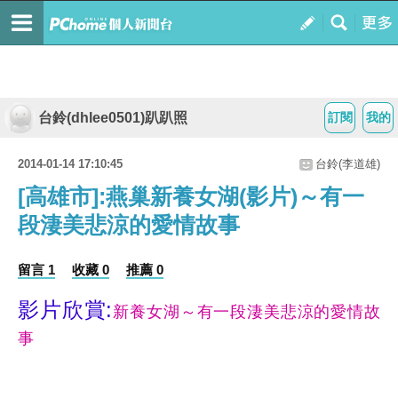
台鈴(dhlee0501)趴趴照
訂閱
我的
2014-01-14 17:10:45
台鈴(李道雄)
[高雄市]:燕巢新養女湖(影片)～有一
段淒美悲涼的愛情故事
留言 1
收藏 0
推薦 0
影片欣賞:
新養女湖～有一段淒美悲涼的愛情故
事