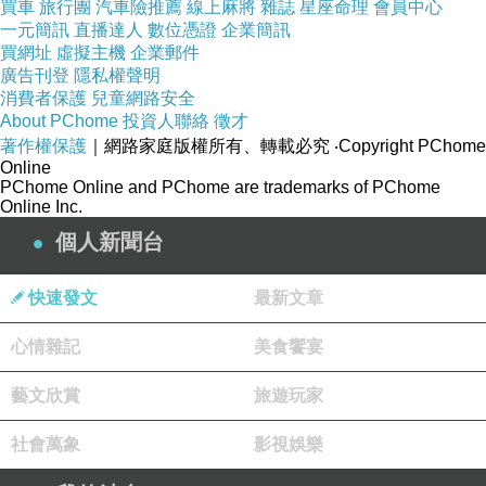
買車
旅行團
汽車險推薦
線上麻將
雜誌
星座命理
會員中心
高師大分部旁小路入山，順著山徑指標前行經過烏
一元簡訊
直播達人
數位憑證
企業簡訊
買網址
虛擬主機
企業郵件
山頂泥火山約2公里即可到達，前往觀賞前，先到金
廣告刊登
隱私權聲明
山國小或各景點了解指標和說明，將有助於盡興而
消費者保護
兒童網路安全
歸。
About PChome
投資人聯絡
徵才
著作權保護
｜網路家庭版權所有、轉載必究
‧Copyright PChome
Online
PChome Online and PChome are trademarks of PChome
Online Inc.
個人新聞台
快速發文
最新文章
心情雜記
美食饗宴
藝文欣賞
旅遊玩家
社會萬象
影視娛樂