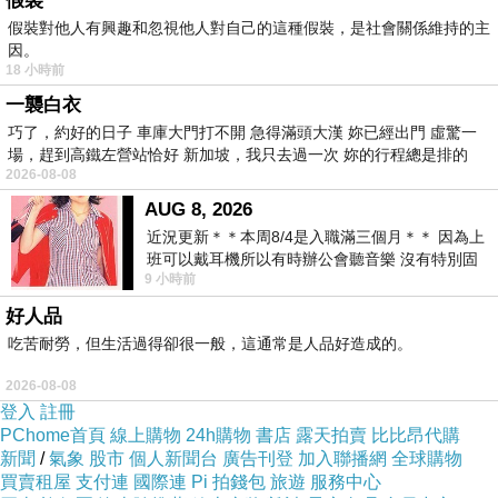
假裝
那位青年沒有一起殉情，養女因此不瞑目，所已養
假裝對他人有興趣和忽視他人對自己的這種假裝，是社會關係維持的主
因。
女湖一半清，一半濁，清池是為要等那位青年跳下
18 小時前
去而預備的，當然，這只是附加於大自然的故事而
一襲白衣
已，增加其淒涼度。
巧了，約好的日子 車庫大門打不開 急得滿頭大漢 妳已經出門 虛驚一
老闆(地主)在養女湖旁賣蜂蜜與花卉、植物盆栽。是
場，趕到高鐵左營站恰好 新加坡，我只去過一次 妳的行程總是排的
2026-08-08
個開朗好相處的人；他不會跟來的人推銷他的產
AUG 8, 2026
品，不妨跟老闆聊聊天，老闆會講另一個版本的養
近況更新＊＊本周8/4是入職滿三個月＊＊ 因為上
女跳湖故事給您聽。若天氣好，可以請老闆幫忙點
班可以戴耳機所以有時辦公會聽音樂 沒有特別固
9 小時前
定哪天但就是一周某一天會固定聽'90
火，將會看到泥火同源的現象。
好人品
從新養女湖可以遠眺燕巢鄉和太陽谷及嫦娥湖景
吃苦耐勞，但生活過得卻很一般，這通常是人品好造成的。
色，且臨近雞款冠山和惡地形，由於距離都不遠，
與烏山頂泥火山、養女湖、新養女湖、太陽谷、嫦
2026-08-08
登入
註冊
娥湖、雞冠山連成一線，形成特殊的風景區，安排
PChome首頁
線上購物
24h購物
書店
露天拍賣
比比昂代購
進行一日遊相當方便。
新聞
/
氣象
股市
個人新聞台
廣告刊登
加入聯播網
全球購物
買賣租屋
支付連
國際連
Pi 拍錢包
旅遊
服務中心
以養女湖為中心的特殊風景區，從高雄縣旗楠公路