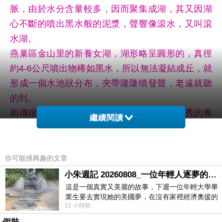
脈，由於水分含量較多，因而聚集成湖，其又因湖
心不斷的噴出黑水般的泥漿，聲響像滾水，又叫滾
水湖。
燕巢區金山里的新養女湖，湖形略呈圓形的，真徑
約4-6公尺噴出物稀如黑水，所以無法凝結成丘，就
形成一個水池狀分布，夾帶隆隆噴發聲，老遠就聽
的到。
相傳很久很久以前，養女湖附近的有個叫阿秀的養
繼續閱讀
女與張姓青年相戀，後來被養母強迫嫁給殘癈的異
姓哥哥，但阿秀死也不答應，便與張姓青年雙雙投
湖殉情，故得「養女湖」一名。
你可能感興趣的文章
靠近養女湖一看將能發現一個水池狀的泥湖，旁邊
小朱週記 20260808_一位年輕人逐夢的真實故事
有著一區沸滾的清水，如一般的溫泉般，老闆是
這是一個真實又美麗的故事，下週一位年輕大學畢
業生要去實現她的美國夢，在沒有家裡經濟奧援的
說，養女本與她相戀的青年一起投湖，但是最後只
22 小時前
情況下，靠著自我努力工作累積出國基
有養女跳了下去。