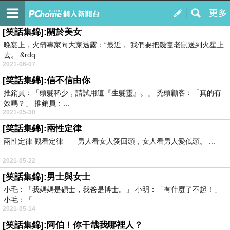
台鈴(dhlee0501)趴趴照
訂閱
我的
[笑話集錦]:關於美女
晚宴上，火箭專家向大家透露：“最近， 我們要把幾隻老鼠送到火星上
去。 &rdq...
2021-06-07
[笑話集錦]:信不信由你
推銷員﹕「頭髮稀少，請試用這『生髮靈』。」 禿頭顧客﹕「真的有
效嗎？」 推銷員﹕...
2021-05-30
[笑話集錦]:兩性定律
兩性定律 觀看定律——男人看女人愛回頭，女人看男人愛低頭。 ...
2021-05-22
[笑話集錦]:男士與女士
小毛：「我媽媽是碩士，我爸是博士。」 小明：「有什麼了不起！」
小毛：「...
2021-05-14
[笑話集錦]:阿伯！你干哉我哪裡人？