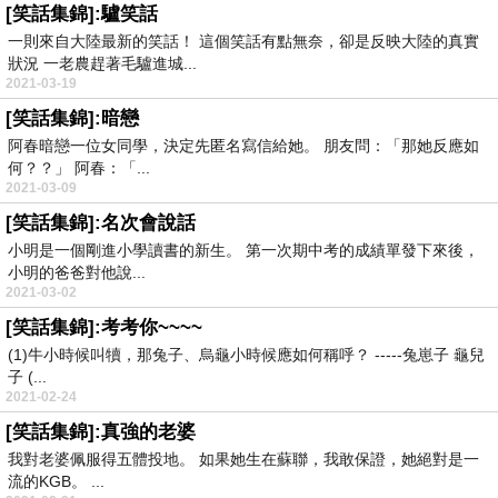
[笑話集錦]:驢笑話
一則來自大陸最新的笑話！ 這個笑話有點無奈，卻是反映大陸的真實
狀況 一老農趕著毛驢進城...
2021-03-19
[笑話集錦]:暗戀
阿春暗戀一位女同學，決定先匿名寫信給她。 朋友問：「那她反應如
何？？」 阿春：「...
2021-03-09
[笑話集錦]:名次會說話
小明是一個剛進小學讀書的新生。 第一次期中考的成績單發下來後，
小明的爸爸對他說...
2021-03-02
[笑話集錦]:考考你~~~~
(1)牛小時候叫犢，那兔子、烏龜小時候應如何稱呼？ -----兔崽子 龜兒
子 (...
2021-02-24
[笑話集錦]:真強的老婆
我對老婆佩服得五體投地。 如果她生在蘇聯，我敢保證，她絕對是一
流的KGB。 ...