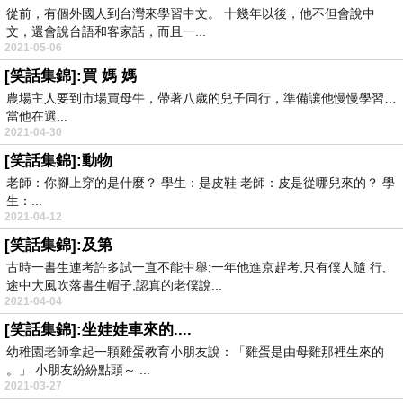
從前，有個外國人到台灣來學習中文。 十幾年以後，他不但會說中
文，還會說台語和客家話，而且一...
2021-05-06
[笑話集錦]:買 媽 媽
農場主人要到市場買母牛，帶著八歲的兒子同行，準備讓他慢慢學習…
當他在選...
2021-04-30
[笑話集錦]:動物
老師：你腳上穿的是什麼？ 學生：是皮鞋 老師：皮是從哪兒來的？ 學
生：...
2021-04-12
[笑話集錦]:及第
古時一書生連考許多試一直不能中舉;一年他進京趕考,只有僕人隨 行,
途中大風吹落書生帽子,認真的老僕說...
2021-04-04
[笑話集錦]:坐娃娃車來的....
幼稚園老師拿起一顆雞蛋教育小朋友說：「雞蛋是由母雞那裡生來的
。」 小朋友紛紛點頭～ ...
2021-03-27