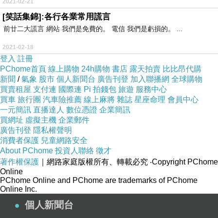
2021-02-21
[笑話集錦]:各行各業常用謊言
前廿二大謊言 網站 我們是免費的。 電信 我們是虧損的。 ...
2021-02-18
登入
註冊
PChome首頁
線上購物
24h購物
書店
露天拍賣
比比昂代購
新聞
/
氣象
股市
個人新聞台
廣告刊登
加入聯播網
全球購物
買賣租屋
支付連
國際連
Pi 拍錢包
旅遊
服務中心
買車
旅行團
汽車險推薦
線上麻將
雜誌
星座命理
會員中心
一元簡訊
直播達人
數位憑證
企業簡訊
買網址
虛擬主機
企業郵件
廣告刊登
隱私權聲明
消費者保護
兒童網路安全
About PChome
投資人聯絡
徵才
著作權保護
｜網路家庭版權所有、轉載必究
‧Copyright PChome
Online
PChome Online and PChome are trademarks of PChome
Online Inc.
個人新聞台