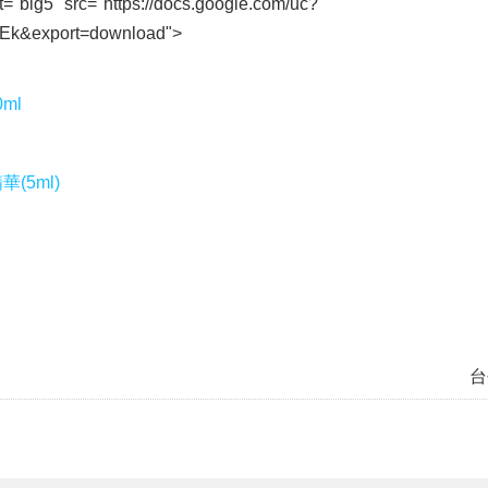
t="big5" src="https://docs.google.com/uc?
k&export=download">
ml
(5ml)
台