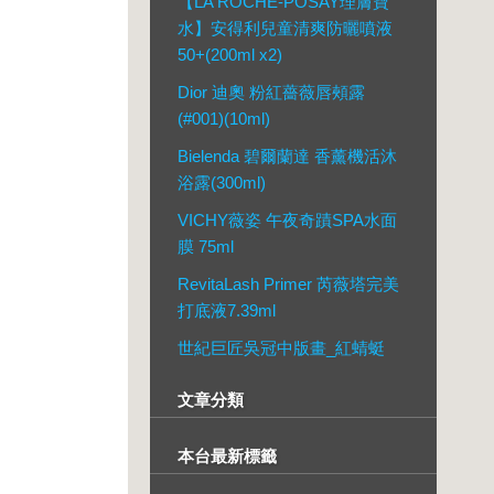
【LA ROCHE-POSAY理膚寶
水】安得利兒童清爽防曬噴液
50+(200ml x2)
Dior 迪奧 粉紅薔薇唇頰露
(#001)(10ml)
Bielenda 碧爾蘭達 香薰機活沐
浴露(300ml)
VICHY薇姿 午夜奇蹟SPA水面
膜 75ml
RevitaLash Primer 芮薇塔完美
打底液7.39ml
世紀巨匠吳冠中版畫_紅蜻蜓
文章分類
本台最新標籤