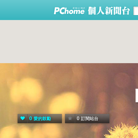
0
0
愛的鼓勵
訂閱站台