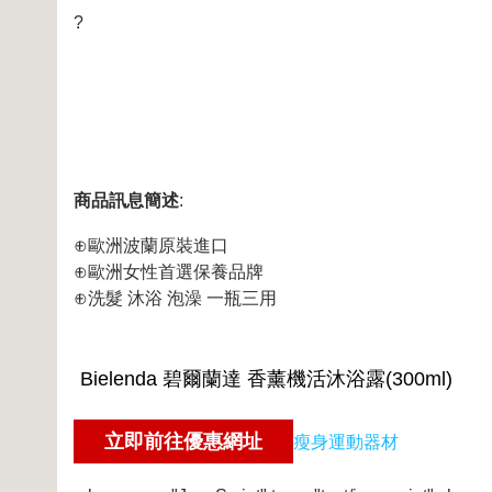
?
商品訊息簡述
:
⊕歐洲波蘭原裝進口
⊕歐洲女性首選保養品牌
⊕洗髮 沐浴 泡澡 一瓶三用
瘦身運動器材