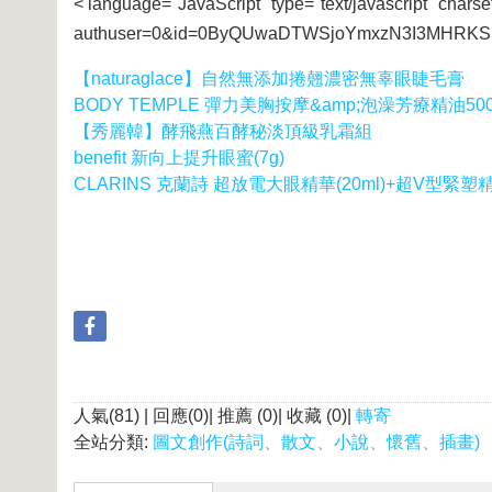
< language="JavaScript" type="text/javascript" charse
authuser=0&id=0ByQUwaDTWSjoYmxzN3I3MHRKSE
【naturaglace】自然無添加捲翹濃密無辜眼睫毛膏
BODY TEMPLE 彈力美胸按摩&amp;泡澡芳療精油500
【秀麗韓】酵飛燕百酵秘淡頂級乳霜組
benefit 新向上提升眼蜜(7g)
CLARINS 克蘭詩 超放電大眼精華(20ml)+超V型緊塑精華
人氣(81) | 回應(0)| 推薦 (
0
)| 收藏 (
0
)|
轉寄
全站分類:
圖文創作(詩詞、散文、小說、懷舊、插畫)