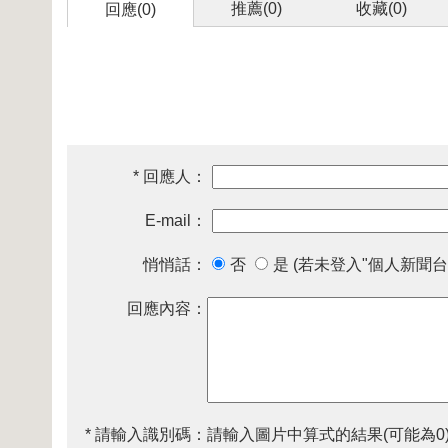
推薦(
0
)
收藏(
0
)
回應(0)
* 回應人：
E-mail：
悄悄話：
否
是 (若未登入"個人新聞台
回應內容：
* 請輸入識別碼：
請輸入圖片中算式的結果(可能為0