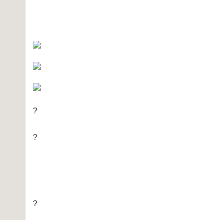
?
?
?