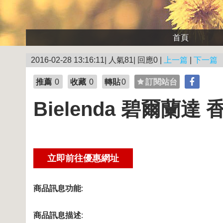
首頁
2016-02-28 13:16:11| 人氣81| 回應0 |
上一篇
|
下一篇
推薦
0
收藏
0
轉貼
0
訂閱站台
Bielenda 碧爾蘭達
商品訊息功能
:
商品訊息描述
: