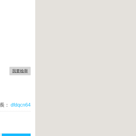
我要檢舉
長：
dfdqcn64