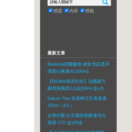
標題
內容
標籤
最新文章
Bielenda碧爾蘭達 瞬效雪晶透淨
潤透白爽膚水(200ml)
【BIOline星譜生技】法國葳力
圓潤美胸霜3入組(50ml-盒x3)
Nature Tree 皇家蜂王乳青春露
150ml（8入）
台塑生醫 紅石榴熬夜醒膚亮白
面膜 (7片-盒)X6盒