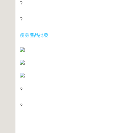
?
?
瘦身產品批發
?
?