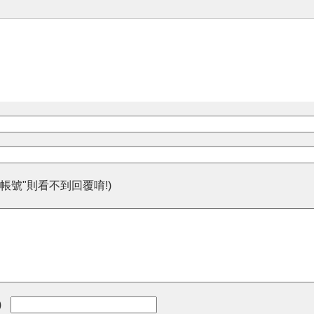
帳號"則看不到回覆唷!)
)