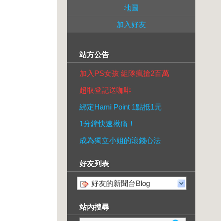
地圖
加入好友
站方公告
加入PS女孩 組隊瘋搶2百萬
超取登記送咖啡
綁定Hami Point 1點抵1元
1分鐘快速揪痛！
成為獨立小姐的滾錢心法
好友列表
好友的新聞台Blog
站內搜尋