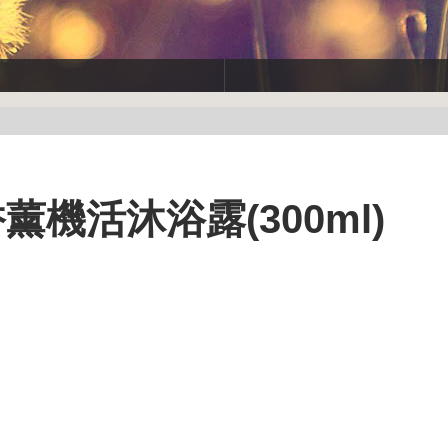
 香薰機活沐浴露(300ml)