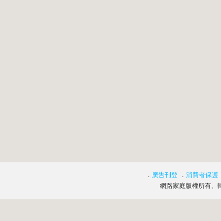
．
廣告刊登
．
消費者保護
網路家庭版權所有、轉載必究 