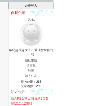
自我介紹
Delia
年紀越長越叛逆 不愛理會世俗的
一切
關於本站
留言板
地圖
加入好友
愛的鼓勵：
266
文章篇數：
296
站方公告
加入PS女孩 組隊瘋搶2百萬
超取登記送咖啡