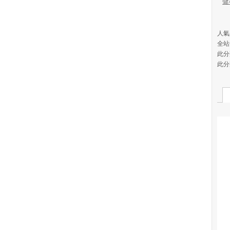
健
人氣(
全站
此分
此分