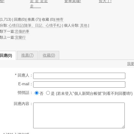
檢!
走 走 走走
要畢業囉!
長大了!
走......
1,713) | 回應(0)| 推薦 (
7
)| 收藏 (
0
)|
轉寄
分類:
心情日記(隨筆、日記、心情手札)
| 個人分類:
其他
|
類下一篇:
悲傷的事
類上一篇:
宜蘭行
推薦(
7
)
收藏(
0
)
回應(0)
我
* 回應人：
E-mail：
悄悄話：
否
是 (若未登入"個人新聞台帳號"則看不到回覆唷!)
回應內容：