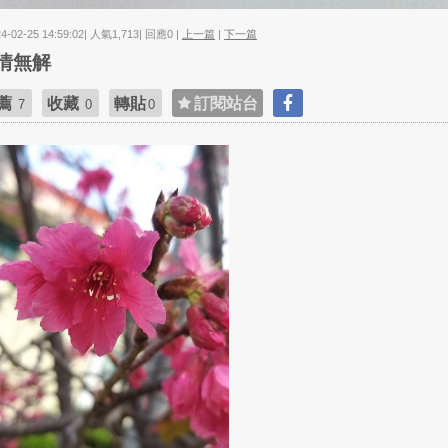
24-02-25 14:59:02| 人氣1,713| 回應0 |
上一篇
|
下一篇
情無解
薦
收藏
轉貼
訂閱站台
7
0
0