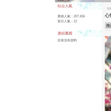
站台人氣
20
心
累積人氣：
207,656
當日人氣：
22
推
連結書籤
目前沒有資料