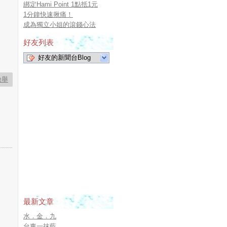
綁定Hami Point 1點抵1元
1分鐘快速揪痛！
成為獨立小姐的滾錢心法
好友列表
好友的新聞台Blog
檢舉
最新文章
水．金．九
台東一抹藍