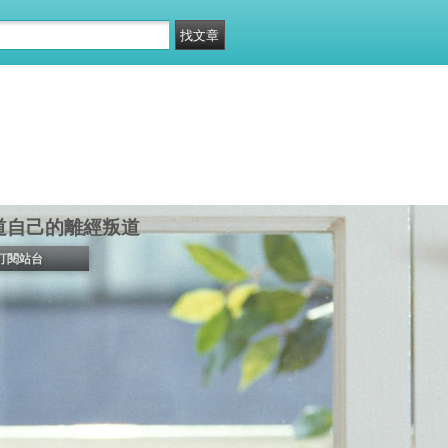
道自己的離經叛道
訂閱站台