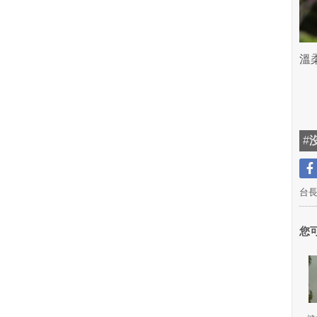
溫
#
台
您