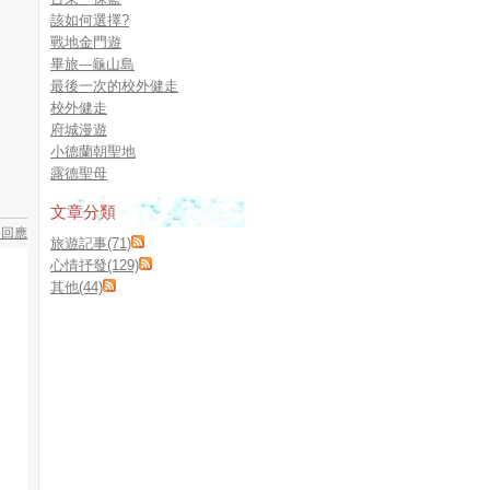
該如何選擇?
戰地金門遊
畢旅---龜山島
最後一次的校外健走
校外健走
府城漫遊
小德蘭朝聖地
露德聖母
文章分類
要回應
旅遊記事(71)
心情抒發(129)
其他(44)