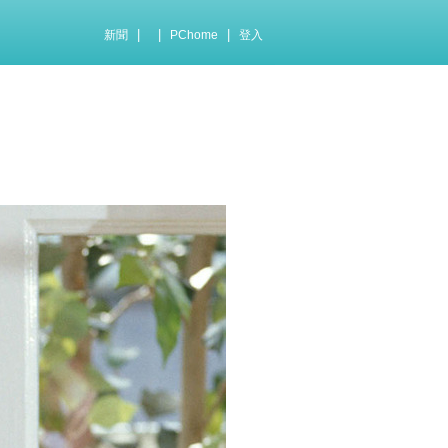
|
|
|
新聞
PChome
登入