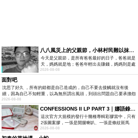
八八風災上的父親節，小林村民難以抹滅的痛
今天是父親節，是所有爸爸最好的日子，爸爸就是
天，媽媽就是地；爸爸年輕出去賺錢，媽媽則是處
2026-08-08
理家務，職業不分高低貴賤，只有人品才
面對吧
沈思了好久 ，所有的錯都是自己造成的，自己不要去接觸就沒有後
續，因為自己不知輕重，以為無所謂出風頭，到頭出問題自己要承擔怨
2026-08-08
不
CONFESSIONS II LP PART 3｜娜語錄II LP PART 3
這次官方大規模的發行十幾種專輯彩膠當中，只有
2張圖案膠，一張是開腿喇叭、一張是條紋斑馬
2026-08-08
版；目前官網上只剩澳洲商店AU STORE