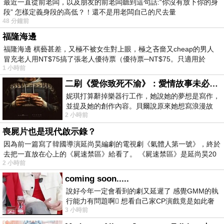
最近一直從前老闆，以及朋友的前老闆聽到這句話:“你沒有放下你的身
段” 怎樣定義身段的高低？！還不是用老闆自己的尺去量
48 分鐘前
福隆海邊
福隆海邊 棋藝甚差，又極不被女生對上眼，極之吝嗇又cheap的男人
冒充老人用NT$75搞了張老人優待票（優待票─NT$75。只適用於
1 小時前
二刷《愛你致死不渝》：愛情故事未必是浪漫故事
妮琪打算辭掉樂器行工作，她說她的夢想是寫作，
並提及她的創作內容。貝爾說原來她想寫浪漫故
2 小時前
事，妮琪回應：「不是浪漫故事，是愛情
喪屍片也是現代啟示錄？
因為前一篇寫了韓國導演延尚昊編劇的電視劇《氣體人第一號》，終於
去把一直放在心上的《屍速禁區》給看了。 《屍速禁區》是延尚昊20
2 小時前
coming soon.....
說好今年一定會看到的劇又延遲了 感覺GMM的執
行能力有問題啊🫩 想看自己家CP演戲竟是如此奢
3 小時前
侈的事 GMM你說看看啊😑 先把劇放