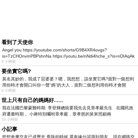
看到了天使你
Angel you https://youtube.com/shorts/G9B4XR4ovgs?
is=TzCHOnvmPBPshnNa https://youtu.be/nNdi4hche_s?is=nDIAqAk
8 小時前
要坐實它嗎?
莫名其妙的，我成了惡婆婆？嗯，我想想，該坐實它嗎?面對一個想利
用你時才會開口叫你一聲“媽"的大人，面對二個想利用你時才會開
8 小時前
世上只有自己的媽媽好......
我在法國巴黎蒙難時期: 李登輝總統要我先去見章孝嚴先生 在國民政
府遷臺時期， 小蔣特別囑咐章孝嚴．章孝慈的舅舅照顧兩
10 小時前
小記事
想想奇摩交友已成歷史.舊版的時候.還有緣分認識到朋友. 現在網路交