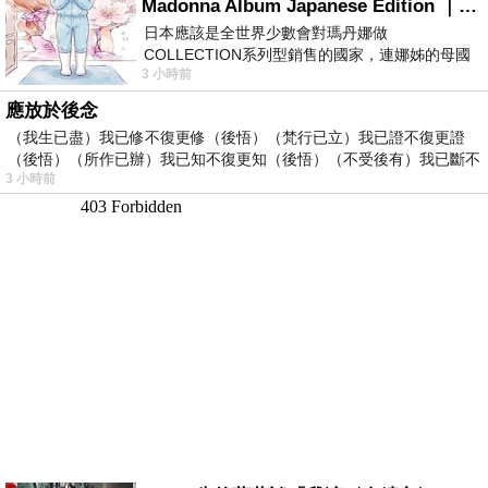
Madonna Album Japanese Edition ｜瑪丹娜專輯們2026年日本版重發系列
日本應該是全世界少數會對瑪丹娜做
COLLECTION系列型銷售的國家，連娜姊的母國
3 小時前
美國都沒對她這樣過，這全拜在他們到現在唱片
應放於後念
（我生已盡）我已修不復更修（後悟）（梵行已立）我已證不復更證
（後悟）（所作已辦）我已知不復更知（後悟）（不受後有）我已斷不
3 小時前
復