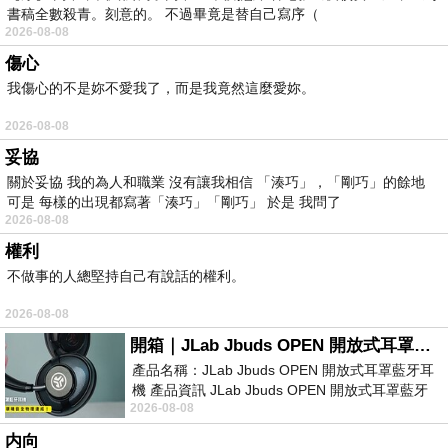
書稿全數殺青。刻意的。 不過畢竟是替自己寫序（
2026-08-08
傷心
我傷心的不是妳不愛我了，而是我竟然這麼愛妳。
2026-08-08
妥協
關於妥協 我的為人和職業 沒有讓我相信 「湊巧」，「剛巧」的餘地
可是 每樣的出現都寫著「湊巧」「剛巧」 於是 我問了
2026-08-08
權利
不做事的人總堅持自己有說話的權利。
2026-08-08
開箱｜JLab Jbuds OPEN 開放式耳罩藍牙耳機 - 設計美學，輕巧、透氣、環境音全物理達成！
產品名稱：JLab Jbuds OPEN 開放式耳罩藍牙耳
機 產品資訊 JLab Jbuds OPEN 開放式耳罩藍牙
2026-08-08
耳機評語：非常有特色，值得喜愛美型工
内向