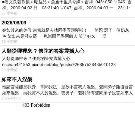
■潘文良著作集＞勵益品＞魚雁千里共今緣＞吉祥_046~050 ▽046_吉
祥。2006.04.02.日 08:21:40 ▽047_吉祥。2006.04.03.一 23:11:
23 小時前
2026/08/09
突如其來的休假 當然就是去找同學弄頭髮啦！ 笑死 選了一個奶灰
色 染出來是淺灰藍 崽崽跟同學兩個人 笑了好久 反
23 小時前
人類從哪裡來 ? 佛陀的答案震撼人心
人類從哪裡來 ? 佛陀的答案震撼人心
rischao421953.pixnet.net/blog/posts/926857528435010128
23 小時前
如來不入涅槃
惟諸菩薩能見我身，常聞我法，是故不言我入涅槃。聲聞弟子雖復發言
如來涅槃，而我實不入於涅槃。善男子！若我所有聲聞弟子說言如來入
2026-08-08