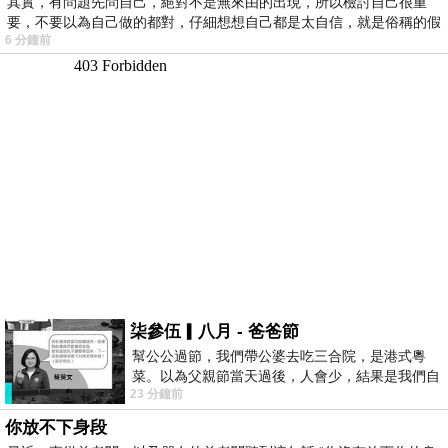
其實，有問題先問自己，絕對不是無來由的出現，所以檢討自己很重
要，不要以為自己做的都對，仔細想想自己都是太自信，就是俗稱的假
6 分鐘前
柒參伍▎八月 - 爸爸節
幫公公過節，我們帶公婆去吃三合院，是港式粵
菜。以為父親節當天過後，人會少，結果是我們自
23 分鐘前
己想多了。人陸續地進，滿滿都是人，個人
你放不下身段