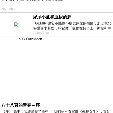
2026-08-08
尿尿小童和血尿的夢
↑GEMINI說它不能做小朋友尿尿的插圖，所以我只
好退而求其次，叫它做「寵物在椅子上，神龕和中
2026-08-08
年人臉孔」的畫了。 六月底
八十八頁的青春～序
【序】 高中，我終於寫了高中 我刻意不看電影《夜校女生》，直到