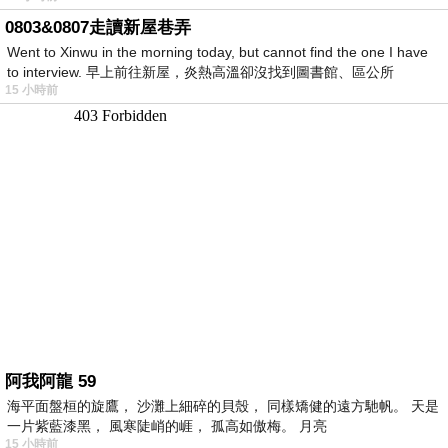
0803&0807走讀新屋巷弄
Went to Xinwu in the morning today, but cannot find the one I have
to interview. 早上前往新屋，炎熱高溫卻沒找到圖書館、區公所
15 小時前
阿我阿龍 59
海平面盤桓的旋鷹， 沙灘上細碎的貝殼， 同樣矯健的遠方馳帆。 天是
一片紫藍漆黑， 風寒陡峭的崕， 孤高如傲梅。 月亮
15 小時前