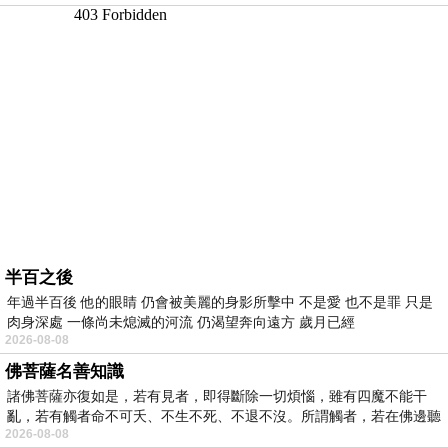
半百之後
年過半百後 他的眼睛 仍會被美麗的身影所擊中 不是愛 也不是罪 只是
肉身深處 一條尚未熄滅的河流 仍渴望奔向遠方 歲月已經
2026-08-08
佛菩薩名善知識
諸佛菩薩亦復如是，若有見者，即得斷除一切煩惱，雖有四魔不能干
亂，若有觸者命不可夭、不生不死、不退不沒。所謂觸者，若在佛邊聽
2026-08-08
受