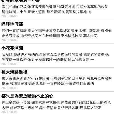
初春的草地遇ㄧ小蛇
青黑相間的花紋 像穿著美麗的春服 牠氣定神閒 緩緩沿著草地的起伏
爬過坑洞、小丘 那麼的悠閒 無所畏懼 牠爬過整片草地 向
2026-08-08
靜靜地假寐
它們一直忙碌著 春天的陽光正幫空氣緩緩加溫 樹木催吐著新枒 檸檬樹
正含苞待放 山櫻與桃花早在枝頭喧鬧 春風徐徐吹著 花園中花
2026-08-08
小花蔓澤蘭
我愛妳 我愛妳所有的裂縫 所有風吹過後顫抖的葉脈 我愛妳的柔弱 像
黑夜愛一盞孤燈 像影子愛著它唯一的形狀 所以我靠近妳 一
2026-08-08
被大海路過後
被大海路過後 他的生命整個擴大 看到宇宙的日月星辰 有風有歌有浪有
風暴 靈魂卻極其安靜 因為他一直在聆聽 千萬道拍打而來的
2026-08-08
都只是為安放騷動不止的心
你上窮碧落下黃泉 四生六道尋求投生 你放縱肉體幻想如花似玉的國色
天香 你尋求軟玉香紅的慰藉 你吸食毒品香煙大麻 在恍惚之間瞥
2026-08-08