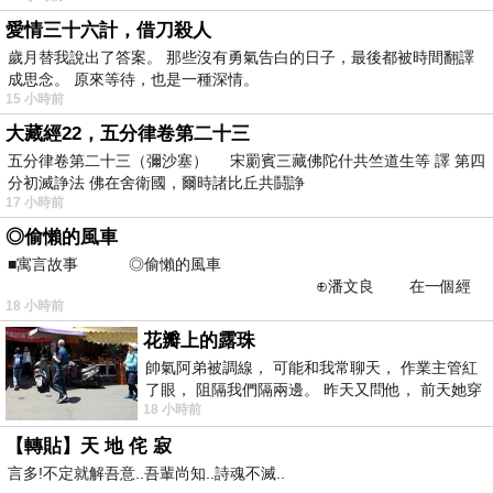
愛情三十六計，借刀殺人
歲月替我說出了答案。 那些沒有勇氣告白的日子，最後都被時間翻譯
成思念。 原來等待，也是一種深情。
15 小時前
大藏經22，五分律卷第二十三
五分律卷第二十三（彌沙塞） 宋罽賓三藏佛陀什共竺道生等 譯 第四
分初滅諍法 佛在舍衛國，爾時諸比丘共鬪諍
17 小時前
◎偷懶的風車
■寓言故事 ◎偷懶的風車
⊕潘文良 在一個經
18 小時前
常颳風的山丘上—&m
花瓣上的露珠
帥氣阿弟被調線， 可能和我常聊天， 作業主管紅
了眼， 阻隔我們隔兩邊。 昨天又問他， 前天她穿
18 小時前
什麼顏色衣服， 不經
【轉貼】天 地 侘 寂
言多!不定就解吾意..吾輩尚知..詩魂不滅..