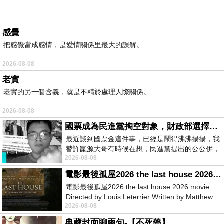
感覺
把感覺當成感情，是愛情關係里最大的誤解。
2026-08-08
老實
老實的另一個含義，就是不精於處理人際關係。
2026-08-08
國票成為民進黨掏空對象，財政部選擇性失憶
最近談到國票金這件事，已經是鬧得沸沸揚揚，我
替許崑源大哥有時候在想，民進黨提出的公公併，
2026-08-08
其實就是想要國庫通黨庫，鬧出最大的醜
電影最後孤屋2026 the last house 2026 movie
電影最後孤屋2026 the last house 2026 movie
Directed by Louis Leterrier Written by Matthew
2026-08-08
Robinson Starring Greta Lee Wa
典藏封面聊兩句-【不死藥】