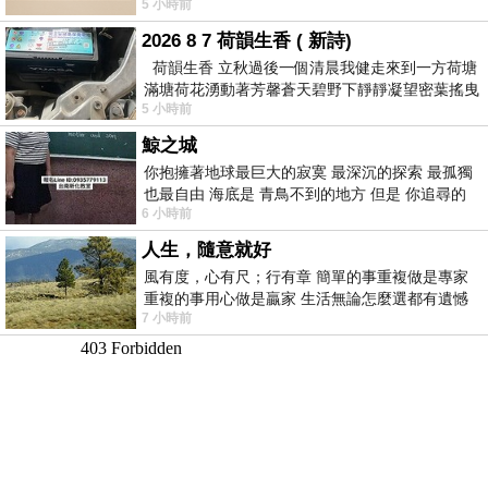
5 小時前
滸》系列第四部
2026 8 7 荷韻生香 ( 新詩)
荷韻生香 立秋過後一個清晨我健走來到一方荷塘
滿塘荷花湧動著芳馨蒼天碧野下靜靜凝望密葉搖曳
5 小時前
幽泉中復有蛙鳴嘓嘓水波裡搖曳
鯨之城
你抱擁著地球最巨大的寂寞 最深沉的探索 最孤獨
也最自由 海底是 青鳥不到的地方 但是 你追尋的
6 小時前
幸福 可以比珍珠更
人生，隨意就好
風有度，心有尺；行有章 簡單的事重複做是專家
重複的事用心做是贏家 生活無論怎麼選都有遺憾
7 小時前
所以開心就好 生活不會辜負認真