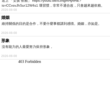
送上 「女孩 依賴」 https://youtu.be/o3NgmHjAHiE?
is=CCvsvJhSur12W4s1 壞習慣，非常不適合改，只會越來越依賴。
2026-08-08
我害怕的
婚姻
維持關係的目的是合作，不要什麼事都講到感情。婚姻，亦如是。
2026-08-08
形象
沒有能力的人最愛努力保持形象，
2026-08-08