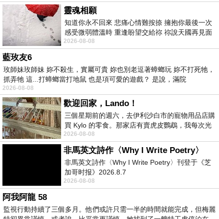
靈魂相願
知道你永不回來 悲痛心情難按捺 擁抱你最後一次
感受微弱體溫時 重逢盼望交給祢 祢說天國再見面
2026-08-08
此刻忍淚說別離 他日靈魂再
藍玫友6
玫師妹玫師妹 妳不殺生，實屬可貴 妳也別老逗著蟑螂玩 妳不打死牠，
抓弄牠 這...打蟑螂當打地鼠 也是項可愛的遊戲？ 是說，滿院
2026-08-08
歡迎回家，Lando！
三個星期前的週六，去伊利沙白市的寵物用品店購
買 Kylo 的零食。那家店有賣虎皮鸚鵡，我每次光
2026-08-08
顧都會去看一下。他們偶爾會引進 C
非馬英文詩作〈Why I Write Poetry〉
非馬英文詩作〈Why I Write Poetry〉刊登于《芝
加哥时报》2026.8.7
2026-08-08
阿我阿龍 58
監視行動持續了三個多月。他們或許只需一半的時間就能完成，但梅麗
特卻異常謹慎。或者說，比平常更謹慎。她找到了一艘特工處停泊在