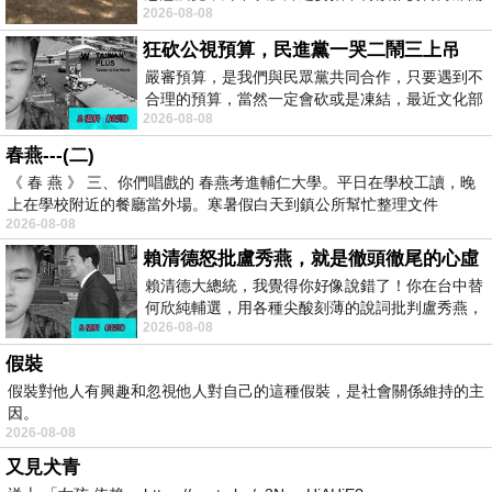
2026-08-08
時我把美麗的遐想掛在亭亭葉柄上盼望
狂砍公視預算，民進黨一哭二鬧三上吊
嚴審預算，是我們與民眾黨共同合作，只要遇到不
合理的預算，當然一定會砍或是凍結，最近文化部
2026-08-08
要編列公視和Taiwan plus預算，在110年
春燕---(二)
《 春 燕 》 三、你們唱戲的 春燕考進輔仁大學。平日在學校工讀，晚
上在學校附近的餐廳當外場。寒暑假白天到鎮公所幫忙整理文件
2026-08-08
賴清德怒批盧秀燕，就是徹頭徹尾的心虛
賴清德大總統，我覺得你好像說錯了！你在台中替
何欣純輔選，用各種尖酸刻薄的說詞批判盧秀燕，
2026-08-08
罵她施政滿意度輸給陳其邁，甚至還說盧
假裝
假裝對他人有興趣和忽視他人對自己的這種假裝，是社會關係維持的主
因。
2026-08-08
又見犬青