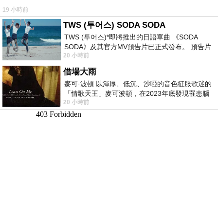
19 小時前
TWS (투어스) SODA SODA
TWS (투어스)*即將推出的日語單曲 《SODA
SODA》及其官方MV預告片已正式發布。 預告片
20 小時前
一經發布， 就引發了粉絲們對這次夏季回
借場大雨
麥可·波頓 以渾厚、低沉、沙啞的音色征服歌迷的
「情歌天王」麥可波頓，在2023年底發現罹患腦
20 小時前
瘤「祈禱早日康復，一切都好」。