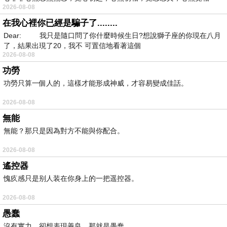
2026-08-08
在我心裡你已經是騙子了........
Dear: 我只是隨口問了你什麼時候生日?想說獅子座的你現在八月
了，結果出現了20，我不 可置信地看著這個
2026-08-08
功勞
功勞只算一個人的，這樣才能形成神威，才容易變成佳話。
2026-08-08
無能
無能？那只是因為對方不能與你配合。
2026-08-08
遙控器
愧疚感只是别人装在你身上的一把遥控器。
2026-08-08
愚蠢
沒有實力，卻想表現善良，那就是愚蠢。