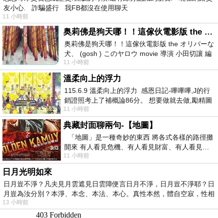
友小心. 詐騙盛行 我FB都沒在使用聊天
11 小時前
奥莉佛是狗天哪！！這傢伙電影版 the オリバーな犬、 (gosh ) このヤロウ movie
奥莉佛是狗天哪！！這傢伙電影版 the オリバーな
犬、 (gosh ) このヤロウ movie 導演 小田切讓 編
11 小時前
劇: 小田切讓 主演: 小田切讓
溫柔向上的浮力
115.6.9 溫柔向上的浮力 感恩日記-嗶嗶嗶,J的行
銷證照考上了補概論86分。 想要做就去做,勵精圖
11 小時前
治大成功,也是表法,堅持和努力
典藏封面聊兩句-【地圖】
「地圖」是一種奇妙的東西 將各式各樣的路徑攤
開來 有人看見危機、有人看見財富、有人看見…
11 小時前
從中可以發掘出不同的
日月光明如來
日月豈不淨？凡夫見月雲遮見日雲障便言日月不淨，日月豈不淨耶？日
月豈為汝分別？本淨、本念、本法、本心。真性本然，體自空寂，性相
13 小時前