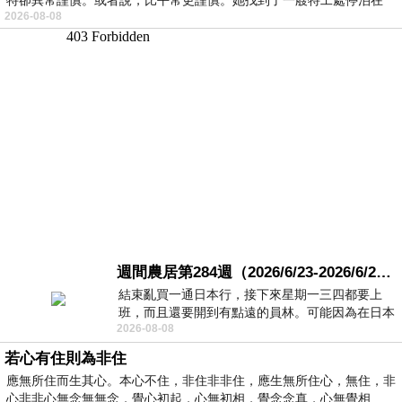
2026-08-08
週間農居第284週（2026/6/23-2026/6/24) 夏至 金黃稻浪洋溢豐收喜悅
結束亂買一通日本行，接下來星期一三四都要上
班，而且還要開到有點遠的員林。可能因為在日本
2026-08-08
花不少錢，星期一出門上班時，心裡沒有一
若心有住則為非住
應無所住而生其心。本心不住，非住非非住，應生無所住心，無住，非
心非非心無念無無念，覺心初起，心無初相，覺念念真，心無覺相