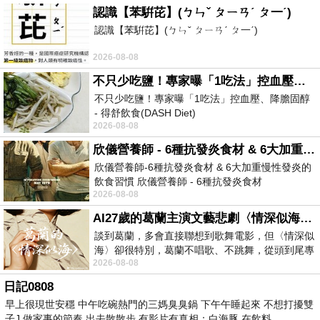
認識【苯騈芘】(ㄅㄣˇ ㄆㄧㄢˊ ㄆ一ˊ)
認識【苯騈芘】(ㄅㄣˇ ㄆㄧㄢˊ ㄆ一ˊ)
2026-08-08
不只少吃鹽！專家曝「1吃法」控血壓、降膽固醇 - 得舒飲食(DASH Diet)
不只少吃鹽！專家曝「1吃法」控血壓、降膽固醇
- 得舒飲食(DASH Diet)
2026-08-08
https://www.facebook.com/dietitiansophia/
posts/157966
欣儀營養師 - 6種抗發炎食材 & 6大加重慢性發炎的飲食習慣
欣儀營養師-6種抗發炎食材 & 6大加重慢性發炎的
飲食習慣 欣儀營養師 - 6種抗發炎食材
2026-08-08
https://www.facebook.com/photo/?fbid=147
AI27歲的葛蘭主演文藝悲劇〈情深似海〉 #戀上老電影 #葛蘭 #粟子
談到葛蘭，多會直接聯想到歌舞電影，但〈情深似
海〉卻很特別，葛蘭不唱歌、不跳舞，從頭到尾專
2026-08-08
心演戲。拍攝期間，經常工作超過12個鐘
日記0808
早上很現世安穩 中午吃碗熱門的三媽臭臭鍋 下午午睡起來 不想打擾雙
子J 做家事的節奏 出去散散步 有影片有真相：白海豚 在飲料