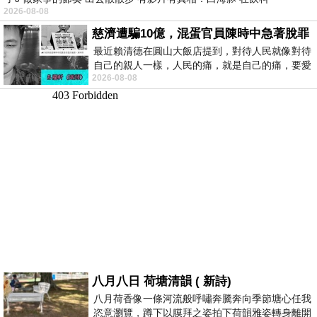
2026-08-08
慈濟遭騙10億，混蛋官員陳時中急著脫罪
最近賴清德在圓山大飯店提到，對待人民就像對待
自己的親人一樣，人民的痛，就是自己的痛，要愛
2026-08-08
民如親，說的這麼好聽，實際上根本沒做
八月八日 荷塘清韻 ( 新詩)
八月荷香像一條河流般呼嘯奔騰奔向季節塘心任我
恣意瀏覽，蹲下以膜拜之姿拍下荷韻雅姿轉身離開