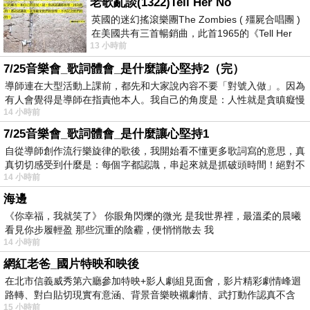
老歌亂談(1322)Tell Her No
英國的迷幻搖滾樂團The Zombies ( 殭屍合唱團 )
在美國共有三首暢銷曲，此首1965的《Tell Her
13 小時前
No》即為其中之一，在告示牌百大單曲
7/25音樂會_歌詞體會_是什麼讓心堅持2（完）
導師連在大型活動上課前，都先和大家說內容不要「對號入做」。因為
有人會覺得是導師在指責他本人。我自己的角度是：人性就是貪瞋癡慢
14 小時前
7/25音樂會_歌詞體會_是什麼讓心堅持1
自從導師創作流行樂旋律的歌後，我開始看不懂更多歌詞寫的意思，真
真切切感受到什麼是：每個字都認識，串起來就是抓破頭時間！絕對不
14 小時前
海邊
《你幸福，我就笑了》 你眼角閃爍的微光 是我世界裡，最溫柔的晨曦
看見你步履輕盈 那些沉重的陰霾，便悄悄散去 我
14 小時前
網紅老爸_國片特映和映後
在北市信義威秀第六廳參加特映+影人劇組見面會，影片精彩劇情峰迴
路轉、對白貼切現實有意涵、背景音樂映襯劇情、武打動作認真不含
15 小時前
糊、