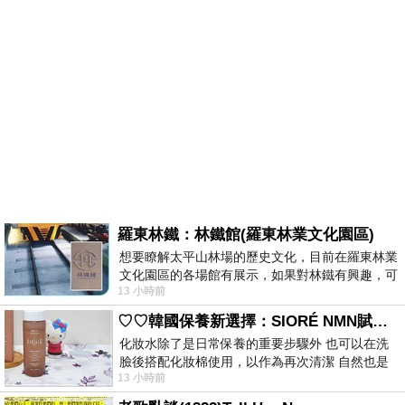
羅東林鐵：林鐵館(羅東林業文化園區)
想要瞭解太平山林場的歷史文化，目前在羅東林業
文化園區的各場館有展示，如果對林鐵有興趣，可
13 小時前
以到林鐵館。 這裡展示從山下
♡♡韓國保養新選擇：SIORÉ NMN賦活泡泡化妝水♡♡
化妝水除了是日常保養的重要步驟外 也可以在洗
臉後搭配化妝棉使用，以作為再次清潔 自然也是
13 小時前
我的保養必備品項 不過，我對於化妝