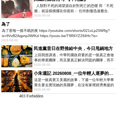
人類對不死的渴望源自於對死亡的恐懼 而「不死
藥」就這樣橫擺在你面前： 任何創傷迅速癒合、
2026-08-08
停止衰老、痛覺消失…堪
為了
為了那每一個不眠的夜 https://youtube.com/shorts/021xLpZ0W9g?
is=9VvB2Aqpnp3WIKzl https://youtu.be/T9R6YZ294Hc?is=
2026-08-08
民進黨昔日在野推給中央，今日甩鍋地方
上回我曾講過，中華民國政府要的是一個真正會做
事的專業團隊，而且要真正解決問題的團隊，而不
2026-08-08
是只會到處甩鍋的雙標團隊，最近民進黨
小朱週記 20260808_一位年輕人逐夢的真實故事
這是一個真實又美麗的故事，下週一位年輕大學畢
業生要去實現她的美國夢，在沒有家裡經濟奧援的
2026-08-08
情況下，靠著自我努力工作累積出國基