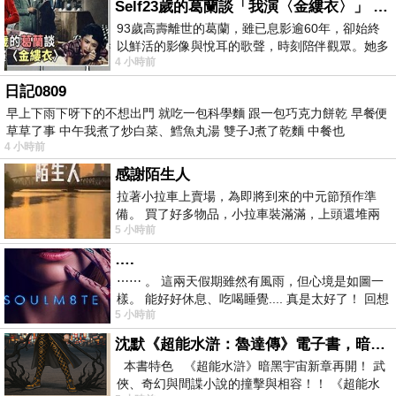
Self23歲的葛蘭談「我演〈金縷衣〉」 #戀上老電影 #粟子 #葛蘭
93歲高壽離世的葛蘭，雖已息影逾60年，卻始終
以鮮活的影像與悅耳的歌聲，時刻陪伴觀眾。她多
4 小時前
才多藝、陽光開朗的形象，不僅保留在電影
日記0809
早上下雨下呀下的不想出門 就吃一包科學麵 跟一包巧克力餅乾 早餐便
草草了事 中午我煮了炒白菜、鱈魚丸湯 雙子J煮了乾麵 中餐也
4 小時前
感謝陌生人
拉著小拉車上賣場，為即將到來的中元節預作準
備。 買了好多物品，小拉車裝滿滿，上頭還堆兩
5 小時前
紙箱。 雖辛苦了點，這點程度我一個人搬
….
⋯⋯ 。 這兩天假期雖然有風雨，但心境是如圖一
樣。 能好好休息、吃喝睡覺.... 真是太好了！ 回想
5 小時前
起來，以前根本就很難有這
沈默《超能水滸：魯達傳》電子書，暗黑宇宙新章，一一五年八月璀璨上架！
本書特色 《超能水滸》暗黑宇宙新章再開！ 武
俠、奇幻與間諜小說的撞擊與相容！！ 《超能水