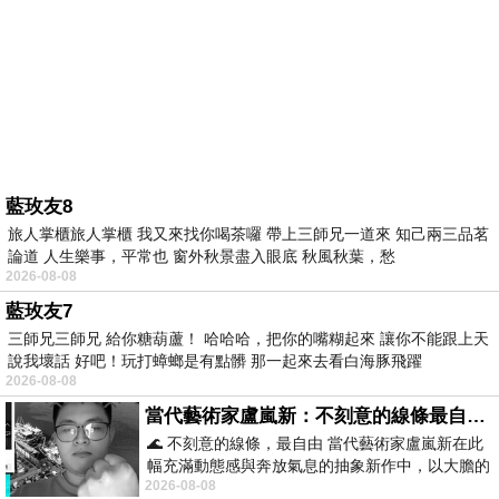
藍玫友8
旅人掌櫃旅人掌櫃 我又來找你喝茶囉 帶上三師兄一道來 知己兩三品茗
論道 人生樂事，平常也 窗外秋景盡入眼底 秋風秋葉，愁
2026-08-08
藍玫友7
三師兄三師兄 給你糖葫蘆！ 哈哈哈，把你的嘴糊起來 讓你不能跟上天
說我壞話 好吧！玩打蟑螂是有點髒 那一起來去看白海豚飛躍
2026-08-08
當代藝術家盧嵐新：不刻意的線條最自由，讓色彩流動、筆觸自己說話
🌊 不刻意的線條，最自由 當代藝術家盧嵐新在此
幅充滿動態感與奔放氣息的抽象新作中，以大膽的
2026-08-08
藍色顏料在白色畫布上揮灑、壓印與流淌