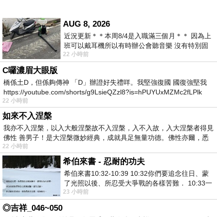
AUG 8, 2026
近況更新＊＊本周8/4是入職滿三個月＊＊ 因為上
班可以戴耳機所以有時辦公會聽音樂 沒有特別固
22 小時前
定哪天但就是一周某一天會固定聽'90
C囉濃眉大眼版
橋係土D，但係夠傳神 「D」辦證好失禮咩。我堅強復國 國復強堅我
https://youtube.com/shorts/g9LsieQZzl8?is=hPUYUxMZMc2fLPlk
22 小時前
如來不入涅槃
我亦不入涅槃，以入大般涅槃故不入涅槃，入不入故，入大涅槃者得見
佛性 善男子！是大涅槃微妙經典，成就具足無量功德。佛性亦爾，悉
22 小時前
希伯來書 - 忍耐的功夫
希伯來書10:32-10:39 10:32你們要追念往日、蒙
了光照以後、所忍受大爭戰的各樣苦難． 10:33一
23 小時前
面被毀謗、遭患難、成了戲景、叫眾人
◎吉祥_046~050