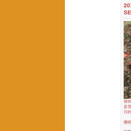
20
SE
很
是
日的
繼續閱