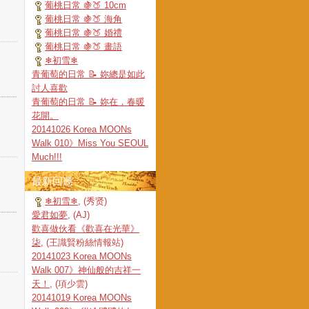
葡桃日常 🍇🍑 10cm
葡桃日常 🍇🍑 海角
葡桃日常 🍇🍑 婚禮
葡桃日常 🍇🍑 畫語
❄初雪❄
青葡萄的日常 📝 妳總是如此
討人喜歡
青葡萄的日常 📝 妳在，春暖
花開。
20141026 Korea MOONs
Walk 010》Miss You SEOUL
Much!!!
最新回應
❄初雪❄
, (秀贤)
愛君如夢
, (AJ)
歡喜做伙看《歡喜在光華》
柒
, (王識賢粉絲情報站)
20141023 Korea MOONs
Walk 007》神仙般的吉祥一
天！
, (項少雲)
20141019 Korea MOONs