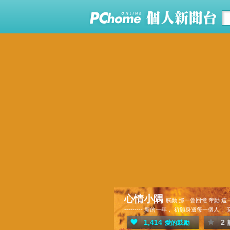
心情小隅
觸動 那一曡回憶 牽動 這一些心情
--------- 新的一年， 祈願身邊每一個人，
1,414
2
愛的鼓勵