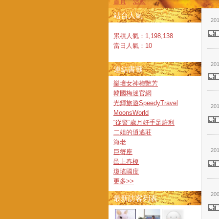
首頁
活動
站台人氣
201
累積人氣：
1,198,138
當日人氣：
10
201
連結書籤
樂壇女神梅艷芳
韓國梅迷官網
光輝旅遊SpeedyTravel
201
MoonsWorld
“從警”歲月好手足蔚利
二姐的逍遙莊
海老
201
巨蟹座
邑上春榎
瓊瑤國度
更多
>>
200
最新訪客列表