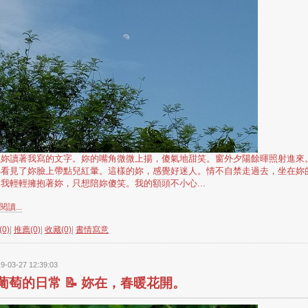
視妳讀著我寫的文字。妳的嘴角微微上揚，傻氣地甜笑。窗外夕陽餘暉照射進來
佛看見了妳臉上帶點兒紅暈。這樣的妳，感覺好迷人。情不自禁走過去，坐在妳
我輕輕擁抱著妳，只想陪妳傻笑。我的額頭不小心...
讀...
0)
|
推薦(0)
|
收藏(0)
|
書情寫意
9-03-27 12:39:03
葡萄的日常 📝 妳在，春暖花開。