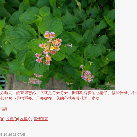
著妳睡去，醒來還想妳。這就是每天每天，振赫對秀賢的心情了。做些什麼、不
都好像不是很重要。只要妳在，我的心就春暖花開。🍇🍑
讀...
0)
|
推薦(0)
|
收藏(0)
|
書情寫意
5-10-26 23:07:46