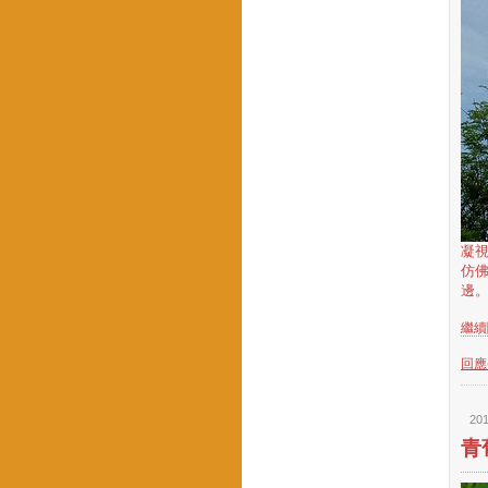
凝
仿
邊。
繼續閱
回應(
201
青