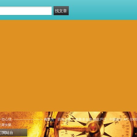
 ------------------------- 梅艷芳「四海一心」 慈善基金會 捐款戶口~ 中國銀行 A/C 0305500
 安康快樂。
訂閱站台