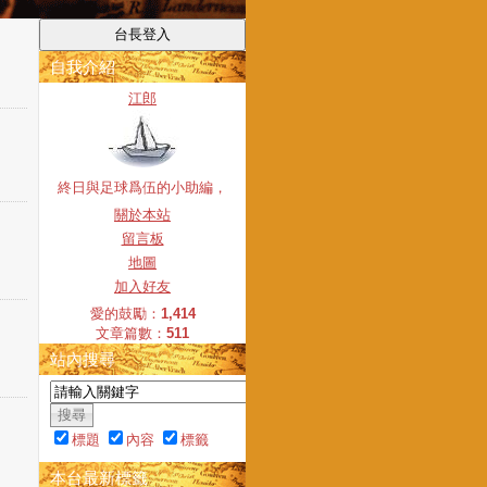
自我介紹
江郎
終日與足球爲伍的小助編，
關於本站
留言板
地圖
加入好友
愛的鼓勵：
1,414
文章篇數：
511
站內搜尋
標題
內容
標籤
本台最新標籤