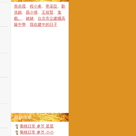
燕赤霞
、
程小東
、
寧采臣
、
劉
兆銘
、
聶小倩
、
王祖賢
、
鬼
戲。
、
姥姥
、
台北市立建國高
級中學
、
我在建中的日子
最新文章
葡桃日常 🍇🍑 星星
葡桃日常 🍇🍑 小小