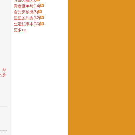
青春童年時(14)
食光穿梭機(8)
星星的約會(62)
生活記事本(66)
更多
>>
。我
的身