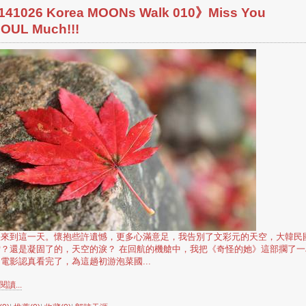
141026 Korea MOONs Walk 010》Miss You
OUL Much!!!
快來到這一天。懷抱些許遺憾，更多心滿意足，我告別了文彩元的天空，大韓民
雪？還是凝固了的，天空的淚？ 在回航的機艙中，我把《奇怪的她》這部擱了一
電影認真看完了，為這趟初游泡菜國...
讀...