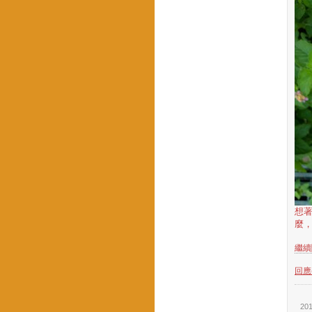
想
麼，
繼續閱
回應(
201