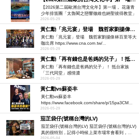
【2026第二屆歐洲台灣文化年】第一場， 花蓮青
少年排笛團「太魯閣之戀響徹維也納聖彼得教堂」
2026-05-29
h...
黃仁勳「兆元宴」登場 魏哲家劉揚偉林百里等大咖出席
黃仁勳「兆元宴」登場 魏哲家劉揚偉林百里等大
咖出席 https://www.cna.com.tw/...
2026-05-29
黃仁勳「再有錢也是爸媽的兒子」！抵台家族「三代同堂」感情濃
黃仁勳「再有錢也是爸媽的兒子」！ 抵台家族
「三代同堂」感情濃
2026-05-29
黃仁勳vs蘇姿丰
黃仁勳vs蘇姿丰
https://www.facebook.com/share/p/15pa3CM...
2026-05-29
茄芷袋仔(號稱台灣的LV)
茄芷袋仔(號稱台灣的LV) 茄芷袋仔(號稱台灣的LV)
真的很特別，記得小時候上菜市場常會看到，...
2026-05-04