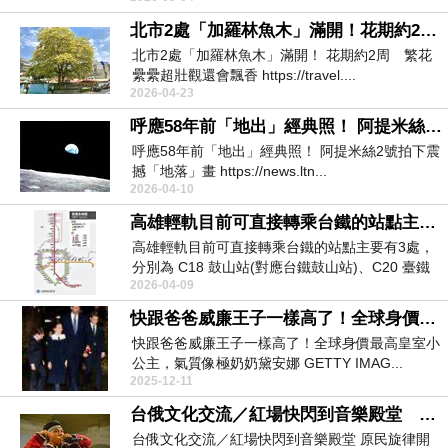
北市2處「加羅林魚木」滿開！花期約2周 繁花纍纍超壯觀還會飄香
北市2處「加羅林魚木」滿開！ 花期約2周 繁花
纍纍超壯觀還會飄香 https://travel....
2026-04-23
呼應58年前「地出」經典照！ 阿提米絲2號拍下震撼「地落」畫面
呼應58年前「地出」經典照！ 阿提米絲2號拍下震
撼「地落」畫 https://news.ltn...
2026-04-10
高雄輕軌目前可直接轉乘台鐵的站點主要有3處
高雄輕軌目前可直接轉乘台鐵的站點主要有3處，
分別為 C18 鼓山站(對應台鐵鼓山站)、C20 臺鐵
2026-04-09
美...
快跟爸爸威廉王子一樣高了！全球身價最高皇室小公主，氣質像極奶奶黛安娜
快跟爸爸威廉王子一樣高了！全球身價最高皇室小
公主，氣質像極奶奶黛安娜 GETTY IMAG...
2025-12-11
台俄文化交流／紅場快閃到音樂殿堂 原民旋律開啟台俄文化新契機
台俄文化交流／紅場快閃到音樂殿堂 原民旋律開