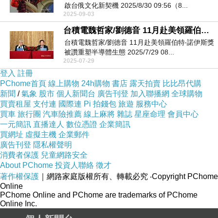
啟台俄文化新契機 2025/8/30 09:56（8...
2025-09-03
台積電魏哲家/劉德音 11月赴美領羅伯特‧諾伊斯獎 被讚重塑半導體生態
台積電魏哲家/劉德音 11月赴美領羅伯特‧諾伊斯獎
被讚重塑半導體生態 2025/7/29 08...
2025-07-29
登入
註冊
PChome首頁
線上購物
24h購物
書店
露天拍賣
比比昂代購
新聞
/
氣象
股市
個人新聞台
廣告刊登
加入聯播網
全球購物
買賣租屋
支付連
國際連
Pi 拍錢包
旅遊
服務中心
買車
旅行團
汽車險推薦
線上麻將
雜誌
星座命理
會員中心
一元簡訊
直播達人
數位憑證
企業簡訊
買網址
虛擬主機
企業郵件
廣告刊登
隱私權聲明
消費者保護
兒童網路安全
About PChome
投資人聯絡
徵才
著作權保護
｜網路家庭版權所有、轉載必究
‧Copyright PChome
Online
PChome Online and PChome are trademarks of PChome
Online Inc.