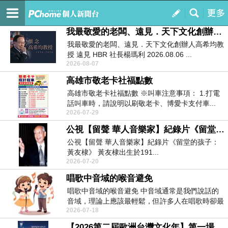
Rex Wu 的部落格
訂閱
我的
我最敬愛的老闆、遠見．天下文化創辦人高希均教授
我最敬愛的老闆、遠見．天下文化創辦人高希均教
授 遠見 HBR 社長楊瑪利 2026.08.06 ...
2026-08-07
高雄市敬老卡社福點數
高雄市敬老卡社福點數 ※叫車注意事項： 1.打電
話叫車時，請說明以刷敬老卡、博愛卡支付車...
2026-07-29
公視【留聲 華人音樂家】紀錄片《留堂的孩子：黃友棣》
公視【留聲 華人音樂家】紀錄片《留堂的孩子：
黃友棣》 黃友棣出生於191...
2026-07-20
唱歌中音域的喉音避免
唱歌中音域的喉音避免 中音域通常是我們說話的
音域，理論上應該最輕鬆，但許多人在唱歌時卻最
2026-07-18
容易...
【2026第二屆歐洲台灣文化年】第一場， 花蓮青少年排笛團「太魯閣之戀響徹維也納聖彼得教堂」