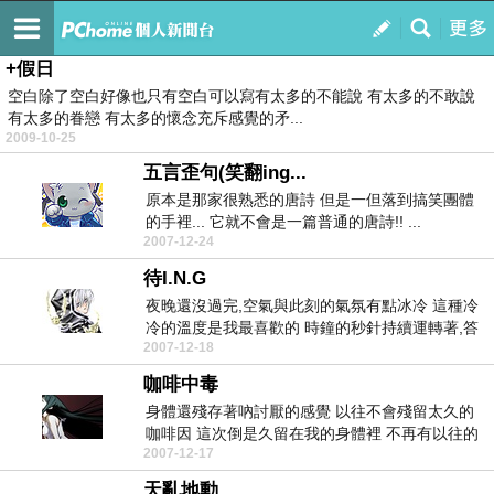
♫+水之領域~
訂閱
我的
+假日
空白除了空白好像也只有空白可以寫有太多的不能說 有太多的不敢說
有太多的眷戀 有太多的懷念充斥感覺的矛...
2009-10-25
五言歪句(笑翻ing...
原本是那家很熟悉的唐詩 但是一但落到搞笑團體
的手裡... 它就不會是一篇普通的唐詩!! ...
2007-12-24
待I.N.G
夜晚還沒過完,空氣與此刻的氣氛有點冰冷 這種冷
冷的溫度是我最喜歡的 時鐘的秒針持續運轉著,答
2007-12-18
答的...
咖啡中毒
身體還殘存著吶討厭的感覺 以往不會殘留太久的
咖啡因 這次倒是久留在我的身體裡 不再有以往的
2007-12-17
睡眠作...
天亂地動