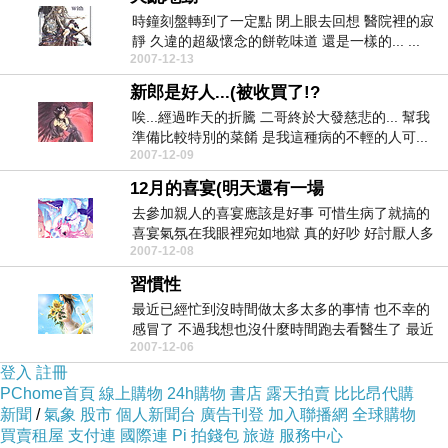
時鐘刻盤轉到了一定點 閉上眼去回想 醫院裡的寂
靜 久違的超級懷念的餅乾味道 還是一樣的... ...
2007-12-13
新郎是好人...(被收買了!?
唉...經過昨天的折騰 二哥終於大發慈悲的... 幫我
準備比較特別的菜餚 是我這種病的不輕的人可...
2007-12-09
12月的喜宴(明天還有一場
去參加親人的喜宴應該是好事 可惜生病了就搞的
喜宴氣氛在我眼裡宛如地獄 真的好吵 好討厭人多
2007-12-08
真的...
習慣性
最近已經忙到沒時間做太多太多的事情 也不幸的
感冒了 不過我想也沒什麼時間跑去看醫生了 最近
2007-12-06
畫畫都...
登入
註冊
PChome首頁
線上購物
24h購物
書店
露天拍賣
比比昂代購
新聞
/
氣象
股市
個人新聞台
廣告刊登
加入聯播網
全球購物
買賣租屋
支付連
國際連
Pi 拍錢包
旅遊
服務中心