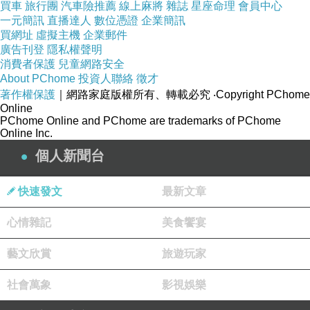
買車
旅行團
汽車險推薦
線上麻將
雜誌
星座命理
會員中心
一元簡訊
直播達人
數位憑證
企業簡訊
買網址
虛擬主機
企業郵件
廣告刊登
隱私權聲明
消費者保護
兒童網路安全
About PChome
投資人聯絡
徵才
著作權保護
｜網路家庭版權所有、轉載必究
‧Copyright PChome
Online
PChome Online and PChome are trademarks of PChome
Online Inc.
個人新聞台
快速發文
最新文章
心情雜記
美食饗宴
藝文欣賞
旅遊玩家
社會萬象
影視娛樂