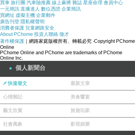
買車
旅行團
汽車險推薦
線上麻將
雜誌
星座命理
會員中心
一元簡訊
直播達人
數位憑證
企業簡訊
買網址
虛擬主機
企業郵件
廣告刊登
隱私權聲明
消費者保護
兒童網路安全
About PChome
投資人聯絡
徵才
著作權保護
｜網路家庭版權所有、轉載必究
‧Copyright PChome
Online
PChome Online and PChome are trademarks of PChome
Online Inc.
個人新聞台
快速發文
最新文章
心情雜記
美食饗宴
藝文欣賞
旅遊玩家
社會萬象
影視娛樂