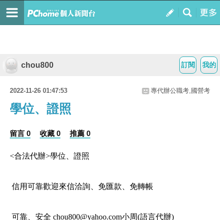
chou800
訂閱
我的
2022-11-26 01:47:53
專代辦公職考,國營考
學位、證照
留言 0
收藏 0
推薦 0
<合法代辦>學位、證照
信用可靠歡迎來信洽詢、免匯款、免轉帳
可靠、安全 chou800@yahoo.com小周(語言代辦)