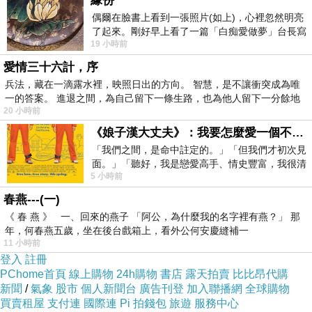
緣份
偶爾在臉書上看到一張照片(如上)，心裡忽然明亮
了起來。剛好早上看了一篇「白痴愛做夢」台長寫
19 小時前
的貼文，在回顧年輕時瘋狂愛上
愛情三十六計，序
兵法，藏在一滴露水裡，映照日出的方向。 智慧，是不讓衝突成為唯
一的答案。 進退之間，為自己留下一條生路，也為他人留下一分餘地
20 小時前
《娘子漢大丈夫》：我要怎麼愛一個不存在的人？
「我們之間，是命中註定的。」「但我們才初次見
面。」「聽好，我是戀愛高手、情史豐富，我很清
5 小時前
楚這種感覺，你我之間的那種感覺，現
春燕---(一)
《 春 燕 》 一、回來的燕子 「阿公，為什麼我的名字裡有燕？」 那
年，何春燕五歲，坐在後台戲箱上，看外公何安慶縫補一
11 小時前
登入
註冊
PChome首頁
線上購物
24h購物
書店
露天拍賣
比比昂代購
新聞
/
氣象
股市
個人新聞台
廣告刊登
加入聯播網
全球購物
買賣租屋
支付連
國際連
Pi 拍錢包
旅遊
服務中心