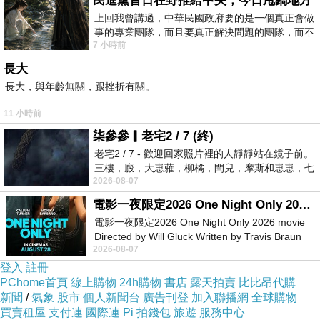
民進黨昔日在野推給中央，今日甩鍋地方
上回我曾講過，中華民國政府要的是一個真正會做
事的專業團隊，而且要真正解決問題的團隊，而不
7 小時前
是只會到處甩鍋的雙標團隊，最近民進黨
長大
長大，與年齡無關，跟挫折有關。
11 小時前
柒參參▎老宅2 / 7 (終)
老宅2 / 7 - 歡迎回家照片裡的人靜靜站在鏡子前。
三樓，廄，大崽蕥，柳橘，閆兒，摩斯和崽崽，七
2026-08-07
個人整整齊齊地站在鏡框之外，如同
電影一夜限定2026 One Night Only 2026 movie
電影一夜限定2026 One Night Only 2026 movie
Directed by Will Gluck Written by Travis Braun
2026-08-07
Starring Monica Barbaro
登入
註冊
PChome首頁
線上購物
24h購物
書店
露天拍賣
比比昂代購
新聞
/
氣象
股市
個人新聞台
廣告刊登
加入聯播網
全球購物
買賣租屋
支付連
國際連
Pi 拍錢包
旅遊
服務中心