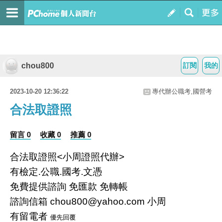
chou800
訂閱
我的
2023-10-20 12:36:22
專代辦公職考,國營考
合法取證照
留言 0
收藏 0
推薦 0
合法取證照<小周證照代辦>
有檢定.公職.國考.文憑
免費提供諮詢 免匯款 免轉帳
諮詢信箱 chou800@yahoo.com 小周
有留電者
優先回覆