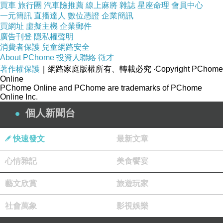
買車
旅行團
汽車險推薦
線上麻將
雜誌
星座命理
會員中心
一元簡訊
直播達人
數位憑證
企業簡訊
買網址
虛擬主機
企業郵件
廣告刊登
隱私權聲明
消費者保護
兒童網路安全
About PChome
投資人聯絡
徵才
著作權保護
｜網路家庭版權所有、轉載必究
‧Copyright PChome
Online
PChome Online and PChome are trademarks of PChome
Online Inc.
個人新聞台
快速發文
最新文章
心情雜記
美食饗宴
藝文欣賞
旅遊玩家
社會萬象
影視娛樂